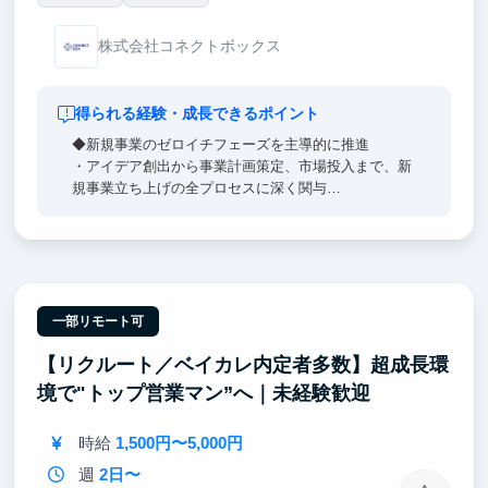
株式会社コネクトボックス
得られる経験・成長できるポイント
◆新規事業のゼロイチフェーズを主導的に推進
・アイデア創出から事業計画策定、市場投入まで、新
規事業立ち上げの全プロセスに深く関与
・市場調査、ユーザーインタビュー、プロトタイプ開
発など、ゼロからイチを生み出す過程を主体的に経験
・迅速な仮説検証と軌道修正を繰り返し、事業を成長
させる実践力を獲得
◆多様なビジネススキルの急速な習得
一部リモート可
・戦略立案、マーケティング、営業、財務など、事業
【リクルート／ベイカレ内定者多数】超成長環
運営に必要な幅広いスキルを実践的に学習
・経験豊富な事業責任者から直接指導を受け、ビジネ
境で"トップ営業マン”へ｜未経験歓迎
スの本質を短期間で理解
時給
1,500円〜5,000円
週
2日〜