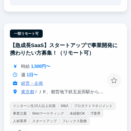
ケーション能力や論理的な課題発見・解決力を効率的
に身につけられます。
様々な経験をしてみたい、将来のキャリア選択に活か
したいという方におすすめのインターンです。
一部リモート可
【急成長SaaS】スタートアップで事業開発に
携わりたい方募集！（リモート可）
時給
1,500円〜
週
1日〜
経営・企画
東京都
/ ＪＲ、都営地下鉄五反田駅から徒歩1分
インターン生10人以上在籍
M&A
プロダクトマネジメント
事業立案
Webマーケティング
未経験OK
IT業界
人材業界
スタートアップ
フレックス勤務