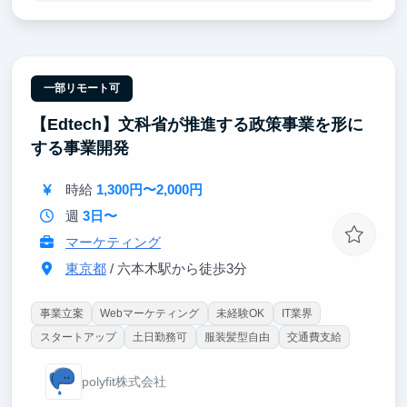
・日々の決定にスピードが必要なため、インターン生
も一戦力として期待しています！実力に応じて企画や
業務を任せていきますが、手を挙げて自ら提案できる
人にとってはより、成長機会が大きいはずです。
一部リモート可
【Edtech】文科省が推進する政策事業を形に
する事業開発
時給
1,300円〜2,000円
週
3日〜
マーケティング
東京都
/ 六本木駅から徒歩3分
事業立案
Webマーケティング
未経験OK
IT業界
スタートアップ
土日勤務可
服装髪型自由
交通費支給
polyfit株式会社