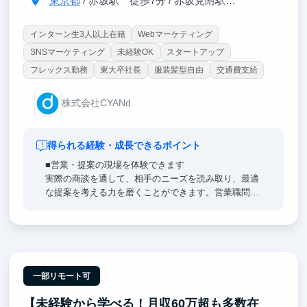
東京都
/ 赤坂駅 徒歩7分 / 赤坂見附駅 徒歩12分（駅直結）
インターン生3人以上在籍
Webマーケティング
SNSマーケティング
未経験OK
スタートアップ
フレックス勤務
東大卒社長
服装髪型自由
交通費支給
株式会社CYANd
得られる経験・成長できるポイント
■営業・提案の現場を体験できます
実際の商談を通して、相手のニーズを読み取り、最適
な提案を考える力を磨くことができます。営業職問わ
ず、どんな仕事にも活きる“人を動かす経験”ができま
す。
■傾聴力・コミュニケーション力を磨けます
相手の本音を引き出し、信頼関係を築く会話を学べま
す。
一部リモート可
時代に必要な対話力も自然と身につきます。
【未経験から学べる！月収60万超も多数在