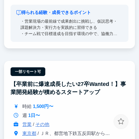
得られる経験・成長できるポイント
・営業現場の最前線で成果創出に挑戦し、仮説思考・
課題解決力・実行力を実践的に習得できる
・チーム戦で目標達成を目指す環境の中で、協働力や
リーダーシップを磨ける
・成果次第でインターン生でもチーム運営や後輩育成
など高い裁量の役割を担える
・経営陣との距離が近く、事業戦略や意思決定プロセ
スを間近で学べる
一部リモート可
【卒業前に爆速成長したい27卒Wanted！】事
業開発経験が積めるスタートアップ
時給
1,500円〜
週
1日〜
営業
/
その他
東京都
/ ＪＲ、都営地下鉄五反田駅から徒歩1分