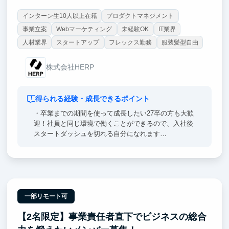
インターン生10人以上在籍
プロダクトマネジメント
事業立案
Webマーケティング
未経験OK
IT業界
人材業界
スタートアップ
フレックス勤務
服装髪型自由
株式会社HERP
得られる経験・成長できるポイント
・卒業までの期間を使って成長したい27卒の方も大歓
迎！社員と同じ環境で働くことができるので、入社後
スタートダッシュを切れる自分になれます
・社員とインターンの垣根なく、職種や役割によら
ず、オープンかつフラットに成果に向かって対等な議
論ができる環境です
一部リモート可
【2名限定】事業責任者直下でビジネスの総合