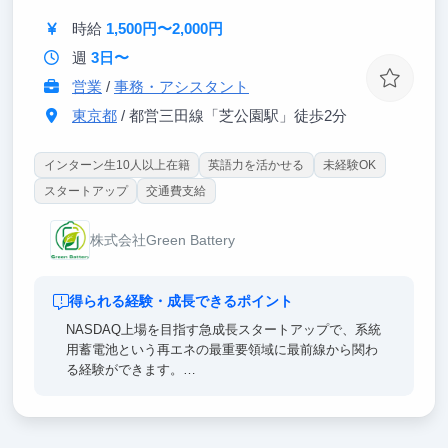
時給
1,500円〜2,000円
週
3日〜
営業
/
事務・アシスタント
東京都
/ 都営三田線「芝公園駅」徒歩2分
インターン生10人以上在籍
英語力を活かせる
未経験OK
スタートアップ
交通費支給
株式会社Green Battery
得られる経験・成長できるポイント
NASDAQ上場を目指す急成長スタートアップで、系統
用蓄電池という再エネの最重要領域に最前線から関わ
る経験ができます。
エネルギー × 金融の専門知識：事業モデル、3つの電
力市場、投資家ファンド構造を実務で習得