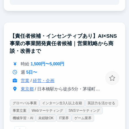
です。自らもリスクを背負って一緒に事業を拡大して
いくため、圧倒的な視座の高さと、他社では10年かか
るレベルの「コンサルティングスキル」が身につきま
す。
【新規事業立ち上げのリアルを体感できます】
【責任者候補・インセンティブあり】AI×SNS
emologyは現在新規事業の立ち上げに最も力を入れて
事業の事業開発責任者候補｜営業戦略から商
いるフェーズです。「営業×マーケティング」の武器
を使い、コンサルするだけでなく、新しい事業をゼロ
談・改善まで
から創り出すカオスと熱量を、当事者として味わうこ
とができます。
時給
1,500円〜5,000円
一緒に世の中にとって「良いもの」を創っていきまし
週
5日〜
ょう！
営業
/
経営・企画
東京都
/ 日本橋駅から徒歩5分・茅場町駅から徒歩2分
グローバル事業
インターン生3人以上在籍
英語力を活かせる
事業立案
Webマーケティング
SNSマーケティング
機械学習・AI
未経験OK
IT業界
ゲーム業界