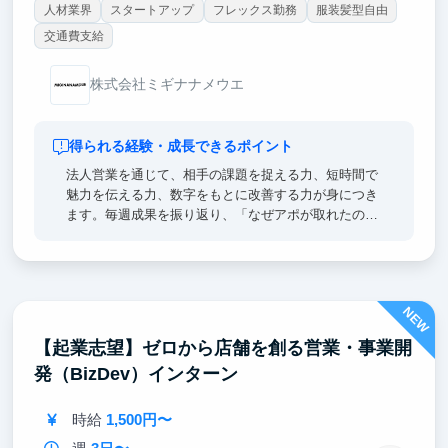
人材業界
スタートアップ
フレックス勤務
服装髪型自由
交通費支給
株式会社ミギナナメウエ
得られる経験・成長できるポイント
法人営業を通じて、相手の課題を捉える力、短時間で
魅力を伝える力、数字をもとに改善する力が身につき
ます。毎週成果を振り返り、「なぜアポが取れたの
か」「次に何を変えるか」まで社員と一緒に分析。第
1期生のため、成果次第ではトーク改善や営業施策の
企画、後輩育成にも挑戦できます。「月間〇件の商談
創出」「アポ率〇％改善」など、就活でも数字で語れ
NEW
る実績を残せる環境です。
【起業志望】ゼロから店舗を創る営業・事業開
発（BizDev）インターン
時給
1,500円〜