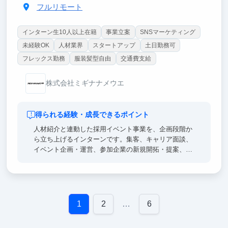
フルリモート
インターン生10人以上在籍
事業立案
SNSマーケティング
未経験OK
人材業界
スタートアップ
土日勤務可
フレックス勤務
服装髪型自由
交通費支給
株式会社ミギナナメウエ
得られる経験・成長できるポイント
人材紹介と連動した採用イベント事業を、企画段階か
ら立ち上げるインターンです。集客、キャリア面談、
イベント企画・運営、参加企業の新規開拓・提案、数
値分析、改善までを一気通貫で経験できます。取締役
や事業責任者と直接議論し、「誰を集めるか」「企業
が参加したくなる企画は何か」「どう継続的な売上に
つなげるか」といった事業の根幹から考えます。営
業・マーケティング・企画・採用を横断して学べるた
1
2
…
6
め、将来起業したい方や、事業開発・コンサル・人材
業界を志望する方に最適です。成果次第では、学生チ