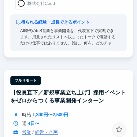
株式会社Ceed
得られる経験・成長できるポイント
AI時代のtoB営業と事業開発を、代表直下で実戦でき
ます。用意されたリストへ決まったトークで電話する
だけの仕事ではありません。誰に、何を、どのチャネ
ルで提案すれば売れるのか。その仮説を立て、実行
し、数字で勝ち筋をつくる所から担当します。顧客セ
グメント設計、企業リサーチ、リスト作成、接点創
出、ヒアリング、提案、商談、CRM管理、KPI分析、
改善まで一気通貫で経験できます。さらにAIエージェ
ントを営業リサーチや文面作成、顧客分析、フォロー
フルリモート
へ組み込み、営業組織を強くする仕組みづくりにも挑
【役員直下／新規事業立ち上げ】採用イベント
戦できます。成果を出せば業界や営業チャネルのオー
ナー、事業開発責任者に近い役割まで任せます。
をゼロからつくる事業開発インターン
時給
1,300円〜2,500円
週
4日〜
営業
/
経営・企画