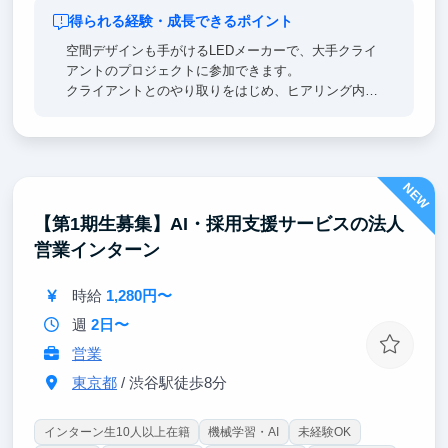
得られる経験・成長できるポイント
空間デザインも手がけるLEDメーカーで、大手クライ
アントのプロジェクトに参加できます。
クライアントとのやり取りをはじめ、ヒアリング内容
の整理・分析、提案資料や書類の作成、現場での立ち
合いまで、幅広い仕事を経験できます。
企画・提案から施工までプロジェクト全体に関わるか
らこそ、「どうすれば相手に喜んでもらえるか」を考
NEW
える力や、プロジェクトを動かす力が身につきます。
大手企業との仕事を通じて、社会人として必要なコミ
【第1期生募集】AI・採用支援サービスの法人
ュニケーション力や提案力も実践的に磨けます。
営業インターン
自分が考えたアイデアが実際の空間として形になって
いく。そんな「仕事の面白さ」と「成長」を実感でき
るインターンです。
時給
1,280円〜
週
2日〜
営業
東京都
/ 渋谷駅徒歩8分
インターン生10人以上在籍
機械学習・AI
未経験OK