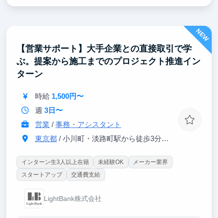
単なる作業ではなく、顧客課題を自ら考え、提案内容
を整理し、社内外のメンバーを巻き込みながら事業を
NEW
前に進める経験ができます。
【営業サポート】大手企業との直接取引で学
スタートアップが成長していく過程を間近で体感でき
ぶ。提案から施工までのプロジェクト推進イン
るため、就活でも「自分で考え、行動し、成果につな
げた経験」として語りやすい実践的なエピソードを得
ターン
られます。
時給
1,500円〜
週
3日〜
営業
/
事務・アシスタント
東京都
/ 小川町・淡路町駅から徒歩3分、JR御茶ノ水駅から徒歩5分
インターン生3人以上在籍
未経験OK
メーカー業界
スタートアップ
交通費支給
LightBank株式会社