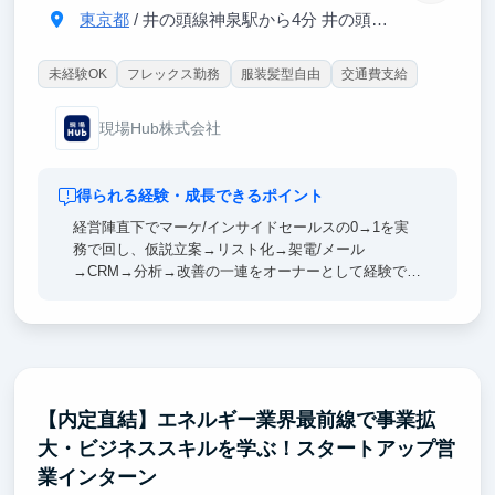
東京都
/ 井の頭線神泉駅から4分 井の頭線渋谷駅から6分
未経験OK
フレックス勤務
服装髪型自由
交通費支給
現場Hub株式会社
得られる経験・成長できるポイント
経営陣直下でマーケ/インサイドセールスの0→1を実
務で回し、仮説立案→リスト化→架電/メール
→CRM→分析→改善の一連をオーナーとして経験でき
ます。
そのため、顧客理解・数的思考・言語化/資料化力が
鍛えられ、どの業界でも通用する営業/企画の基礎体
力が身につきます。また、SaaS営業・事業開発・プ
ロダクトマーケの基礎を実装でき、将来のキャリアで
再現性高く成果を出せる力につながります。
【内定直結】エネルギー業界最前線で事業拡
大・ビジネススキルを学ぶ！スタートアップ営
業インターン