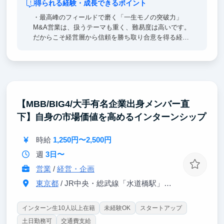
得られる経験・成長できるポイント
・最高峰のフィールドで磨く「一生モノの突破力」
M&A営業は、扱うテーマも重く、難易度は高いです。
だからこそ経営層から信頼を勝ち取り合意を得る経験
は、どの業界でも通用する「対話力」と「課題を乗り
越える力」に直結します。
・経営者との対話で広がる「プロの視座」
相手は日々真剣勝負で会社を動かす社長。企業の運命
を左右する対話を通じて、学生生活では得られない
【MBB/BIG4/大手有名企業出身メンバー直
「経営層の視点」を肌で感じ、吸収できます。
下】自身の市場価値を高めるインターンシップ
・成功までやり抜く「自走力」と「確かな自信」
試行錯誤して成果を出す経験を、インセンティブで還
時給
1,250円〜2,500円
元。自分の行動が価値に変わる実体験を積み重ねるこ
週
3日〜
とで、自走して完遂する力と、確かな自信を掴み取れ
ます。
営業
/
経営・企画
東京都
/ JR中央・総武線「水道橋駅」西口より徒歩1分
インターン生10人以上在籍
未経験OK
スタートアップ
土日勤務可
交通費支給