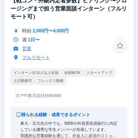
【戦コン・外銀内定者多数】ヒアリング〜クロ
ージングまで担う営業面談インターン（フルリ
モート可）
時給
2,000円〜4,000円
週
1日〜
営業
フルリモート
インターン生10人以上在籍
未経験OK
スタートアップ
土日勤務可
フレックス勤務
株式会社MANABI
得られる経験・成長できるポイント
東大・京大生の中でも、MBBや外資系投資銀行に内定
している優秀な学生メンバーが在籍しています。
実践的な営業経験を通じて、社会人に必須のコミュニ