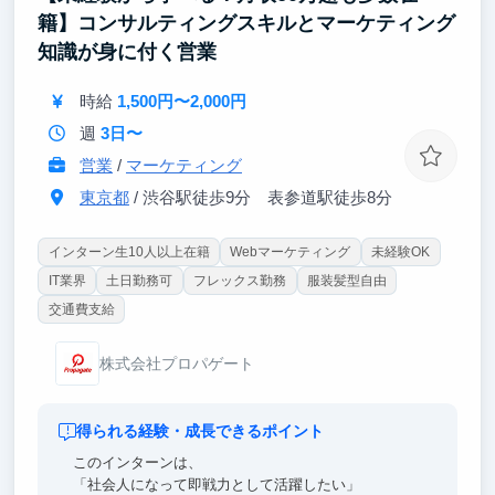
■AIとマーケティング知識を学べます
籍】コンサルティングスキルとマーケティング
生成AIやWebマーケティングなど、今の時代に求めら
知識が身に付く営業
れる分野を実践を通して学ぶことができます。
知識だけでなく、当社では使いこなす力も養えます。
時給
1,500円〜2,000円
週
3日〜
営業
/
マーケティング
東京都
/ 渋谷駅徒歩9分 表参道駅徒歩8分
インターン生10人以上在籍
Webマーケティング
未経験OK
IT業界
土日勤務可
フレックス勤務
服装髪型自由
交通費支給
株式会社プロパゲート
得られる経験・成長できるポイント
このインターンは、
「社会人になって即戦力として活躍したい」