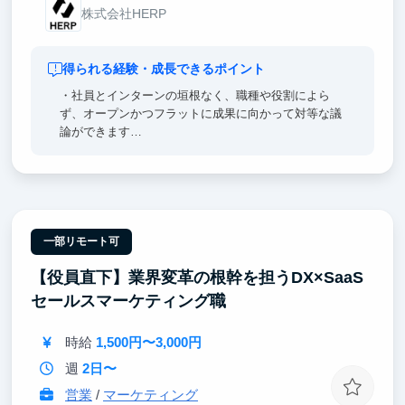
株式会社HERP
得られる経験・成長できるポイント
・社員とインターンの垣根なく、職種や役割によら
ず、オープンかつフラットに成果に向かって対等な議
論ができます
・お客様との距離感が近いので、開発・ビジネス双方
が協働しながらサービス価値を高めることに集中でき
ます
一部リモート可
【役員直下】業界変革の根幹を担うDX×SaaS
セールスマーケティング職
時給
1,500円〜3,000円
週
2日〜
営業
/
マーケティング