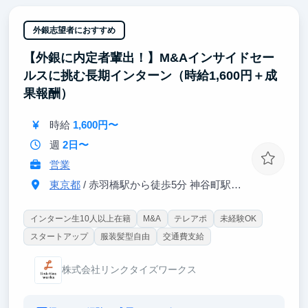
実戦的ビジネススキル：投資家リサーチ・提案・商談
（営業）、または用地取得・系統調査・契約交渉を体
系化されたマニュアルで学ぶ
外銀志望者におすすめ
ツール活用力：生成AI・Slack・Notion等を駆使した
【外銀に内定者輩出！】M&Aインサイドセー
次世代ワークスタイル
キャリア設計力：アソシエイト→マネージャーの明確
ルスに挑む長期インターン（時給1,600円＋成
な昇格パスと成果連動報酬で、自分の成長が数字で見
果報酬）
える
時給
1,600円〜
「自分のリサーチが数億円規模の案件に直結する」当
事者性が最大の魅力です。
週
2日〜
営業
東京都
/ 赤羽橋駅から徒歩5分 神谷町駅から徒歩9分
インターン生10人以上在籍
M&A
テレアポ
未経験OK
スタートアップ
服装髪型自由
交通費支給
株式会社リンクタイズワークス