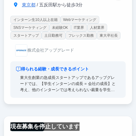
東京都
/ 五反田駅から徒歩3分
インターン生10人以上在籍
Webマーケティング
SNSマーケティング
未経験OK
IT業界
人材業界
スタートアップ
土日勤務可
フレックス勤務
東大卒社長
株式会社アップグレード
得られる経験・成長できるポイント
東大生創業の急成長スタートアップであるアップグレ
ードでは、【学生インターンの成長 = 会社の成長】と
考え、他のインターンでは考えられない裁量を学生イ
ンターンに与えています。
そのため、弊社のマーケインターンでは、
★ 月間予算数百万円を任され、事業に数千万の売上
現在募集を停止しています
を創出する東大生
一部リモート可
★ 業界No.1を取るためのPR戦略を考える東大生