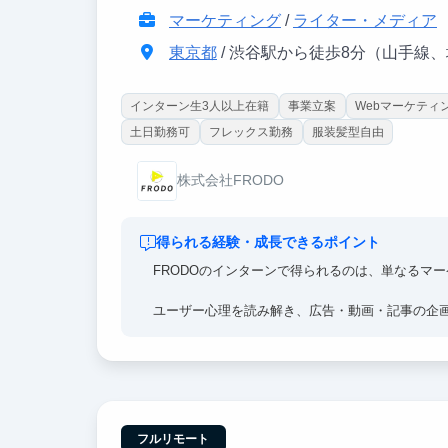
マーケティング
/
ライター・メディア
東京都
/ 渋谷駅から徒歩8分（山手線
インターン生3人以上在籍
事業立案
Webマーケティ
土日勤務可
フレックス勤務
服装髪型自由
株式会社FRODO
得られる経験・成長できるポイント
FRODOのインターンで得られるのは、単なるマ
ユーザー心理を読み解き、広告・動画・記事の企
実際の売上に直結する施策に関われるため、就活
ます。
学生のうちから、マーケティング・クリエイティ
フルリモート