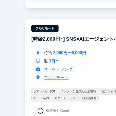
も挑戦でき、リーダーシップやマネジメントも学
行動と成果を数字で話せるため、他の学生との差
事・接客・起業など、どの仕事でも成果を出す土
フルリモート
[時給2,000円~] SNS×AIエー
時給
2,000円〜5,000円
週
3日〜
マーケティング
フルリモート
グローバル事業
インターン生3人以上在籍
英語力を
ゲーム業界
スタートアップ
土日勤務可
株式会社Ceed