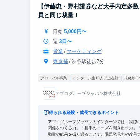
【伊藤忠・野村證券など大手内定多数 
員と同じ裁量！
日給
5,000円〜
週
3日〜
営業
/
マーケティング
東京都
/ 渋谷駅徒歩7分
グローバル事業
インターン生10人以上在籍
未経験O
アプコグループジャパン株式会社
得られる経験・成長できるポイント
アプコグループジャパンのインターンでは、実際
関係をつくる力」「相手のニーズを聞き出す力」
動量や結果を振り返ることで、課題発見力や改善