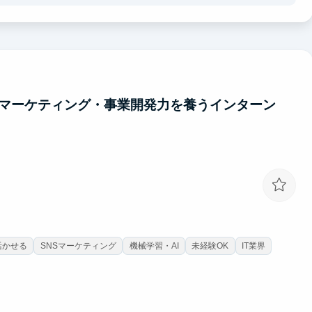
べます。就活では「売上を伸ばした」「チームを育成した」など、
別化につながります。これらの力は、営業職だけでなく、企画・人
台になります。
ジェント-マーケティング・事業開発力を養うインターン
活かせる
SNSマーケティング
機械学習・AI
未経験OK
IT業界