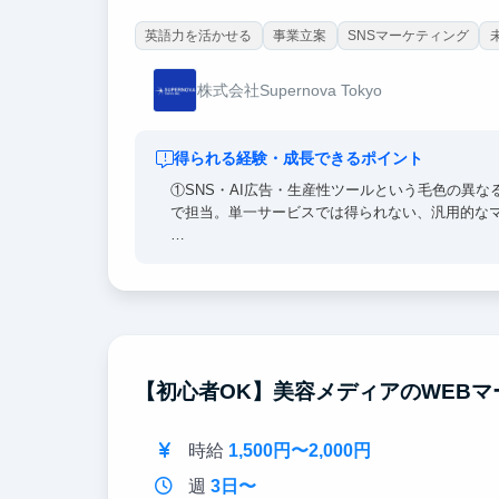
英語力を活かせる
事業立案
SNSマーケティング
株式会社Supernova Tokyo
得られる経験・成長できるポイント
①SNS・AI広告・生産性ツールという毛色の異
で担当。単一サービスでは得られない、汎用的な
②実データを用いたKPI分析とユーザーインサイ
組み」を教科書ではなく現場で学べます。
③海外展開の戦略立案・ローカライズに挑戦でき
PdM・起業のどの道にも活きる実践経験が積めま
【初心者OK】美容メディアのWEB
時給
1,500円〜2,000円
週
3日〜