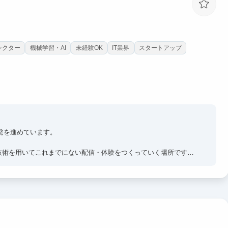
レクター
機械学習・AI
未経験OK
IT業界
スタートアップ
ン開発を進めています。
技術を用いてこれまでにない配信・体験をつくっていく場所です。
なことに挑戦できます。ここで身につけた人脈や経験は今後のビジ