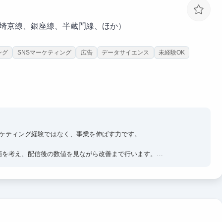
、埼京線、銀座線、半蔵門線、ほか）
ング
SNSマーケティング
広告
データサイエンス
未経験OK
ーケティング経験ではなく、事業を伸ばす力です。
画を考え、配信後の数値を見ながら改善まで行います。
でも「仮説を立て、実行し、成果につなげた経験」として強く語れ
ブ・事業成長を一気通貫で学べる環境です。