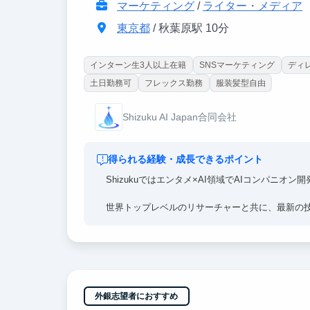
マーケティング
/
ライター・メディア
東京都
/ 秋葉原駅 10分
インターン生3人以上在籍
SNSマーケティング
ディ
土日勤務可
フレックス勤務
服装髪型自由
Shizuku AI Japan合同会社
得られる経験・成長できるポイント
Shizukuではエンタメ×AI領域でAIコンパニオ
世界トップレベルのリサーチャーと共に、最新の
世の中の常識にいい意味でとらわれずにさまざま
ネスパーソンとしての経験に活きるはずです。
外銀志望者におすすめ