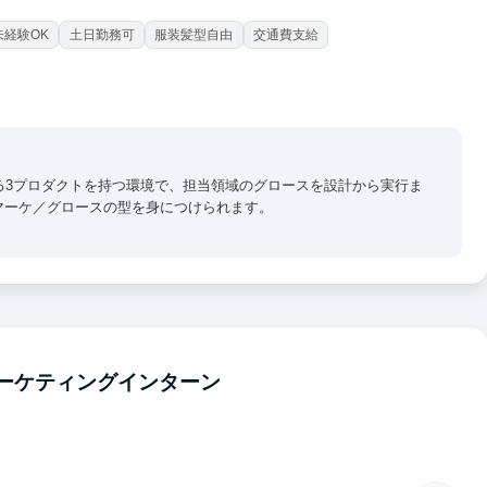
未経験OK
土日勤務可
服装髪型自由
交通費支給
なる3プロダクトを持つ環境で、担当領域のグロースを設計から実行ま
マーケ／グロースの型を身につけられます。
ト抽出から、開発への改善提案までを一気通貫で経験。「人が動く仕
、代表直下で年次に関係なく企画を提案できる環境。マーケ・
す。
マーケティングインターン