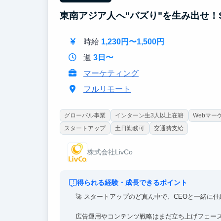
ぜひ一緒にマーケティングの世界を楽しみましょ
東南アジア人へ"バズり"を生み出せ！
時給
1,230円〜1,500円
週
3日〜
マーケティング
フルリモート
グローバル事業
インターン生3人以上在籍
Webマー
スタートアップ
土日勤務可
交通費支給
株式会社LivCo
得られる経験・成長できるポイント
🚀 スタートアップのど真ん中で、CEOと一緒に
広告運用やコンテンツ戦略はまだ立ち上げフェー