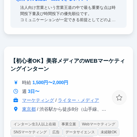
法人向け営業という営業王道の中で最も重要な点は時
間投下量及び時間投下の優先順位です。
コミュニケーションが一定できる前提としてどのよう
な時間配分を行えば効率的な営業成果を上げられるか
を実践的に習得することが可能です。キーエンスリク
ルート出身直下でその営業ノウハウを実践かつ理論的
に習得することが可能です
なお対象は法人向け営業であり、個人向けではござい
ません
【初心者OK】美容メディアのWEBマーケティ
ングインターン
時給
1,500円〜2,000円
週
3日〜
マーケティング
/
ライター・メディア
東京都
/ 渋谷駅から徒歩8分（山手線、埼京線、銀座線、半蔵門線、ほか）
インターン生3人以上在籍
事業立案
Webマーケティング
SNSマーケティング
広告
データサイエンス
未経験OK