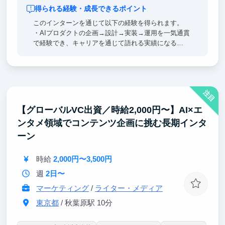
得られる経験・成長できるポイント
このインターンを通じて以下の経験を得られます。
・AIプロダクトの企画→設計→実装→運用を一気通貫
で経験でき、キャリアを通じて語れる実績になる
・自分がつくったものが実際の業務で使われ、「動く
ものを届けた」という手応えがエンジニアとしての確
かな土台になる
・課題の発見から解決策の設計まで自分で判断する経
注目
験を通じて、いま社会が求めている「AIを使いこなせ
る人材」に近づける
【グローバルVC出資／時給2,000円〜】AI×エ
・エンタメ・通信・店舗・バックオフィスなど多業種
ンタメ領域でコンテンツ企画に挑む長期インタ
の課題に触れ、技術の応用力と業界を横断する視野が
身につく
ーン
・立ち上げ期のAIチームに参画し、仕組みづくりから
関われる希少な経験が得られる
時給
2,000円〜3,500円
週
2日〜
マーケティング
/
ライター・メディア
東京都
/ 秋葉原駅 10分