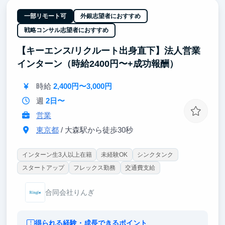
して参画できる
電通・SOMPO・テレビ東京など、大手企業のDXプロ
一部リモート可
外銀志望者におすすめ
ジェクトにチームの一員として関わる機会がありま
戦略コンサル志望者におすすめ
す。
【キーエンス/リクルート出身直下】法人営業
③ インターン経験を起点に、多様なキャリアへ進ん
インターン（時給2400円〜+成功報酬）
だメンバーもいます。どんな道を選んでも活きる経験
が、ここにはあります。
時給
2,400円〜3,000円
週
2日〜
営業
東京都
/ 大森駅から徒歩30秒
インターン生3人以上在籍
未経験OK
シンクタンク
スタートアップ
フレックス勤務
交通費支給
合同会社りんぎ
得られる経験・成長できるポイント