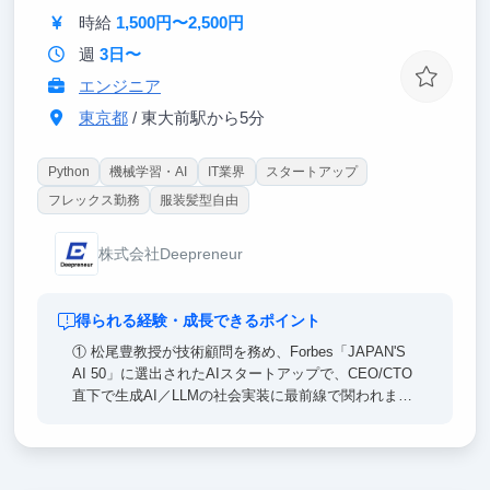
時給
1,500円〜2,500円
週
3日〜
エンジニア
東京都
/ 東大前駅から5分
Python
機械学習・AI
IT業界
スタートアップ
フレックス勤務
服装髪型自由
株式会社Deepreneur
得られる経験・成長できるポイント
① 松尾豊教授が技術顧問を務め、Forbes「JAPAN'S
AI 50」に選出されたAIスタートアップで、CEO/CTO
直下で生成AI／LLMの社会実装に最前線で関われま
す。
② 「課題発見→PoC→実装→運用」を一気通貫で回す
力が身につきます。