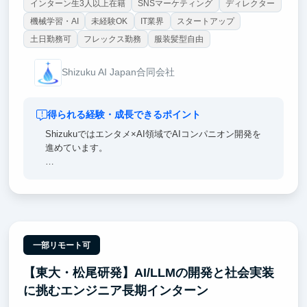
インターン生3人以上在籍
SNSマーケティング
ディレクター
機械学習・AI
未経験OK
IT業界
スタートアップ
土日勤務可
フレックス勤務
服装髪型自由
Shizuku AI Japan合同会社
得られる経験・成長できるポイント
Shizukuではエンタメ×AI領域でAIコンパニオン開発を
進めています。
世界トップレベルのリサーチャーと共に、最新の技術
を用いてこれまでにない配信・体験をつくっていく場
所です。
世の中の常識にいい意味でとらわれずにさまざまなこ
とに挑戦できます。ここで身につけた人脈や経験は今
一部リモート可
後のビジネスパーソンとしての経験に活きるはずで
【東大・松尾研発】AI/LLMの開発と社会実装
す。
に挑むエンジニア長期インターン