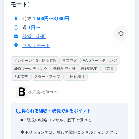
一気通貫で経験できます。
モート）
時給
1,500円〜3,000円
週
1日〜
経営・企画
フルリモート
インターン生3人以上在籍
事業立案
Webマーケティング
SNSマーケティング
機械学習・AI
未経験OK
IT業界
人材業界
スタートアップ
土日勤務可
株式会社Brotial
得られる経験・成長できるポイント
■「現役の戦略コンサル」直下で働ける
本ポジションでは、現役で戦略コンサルティングファ
ームに身を置くメンバーの直下で事業づくりに取り組