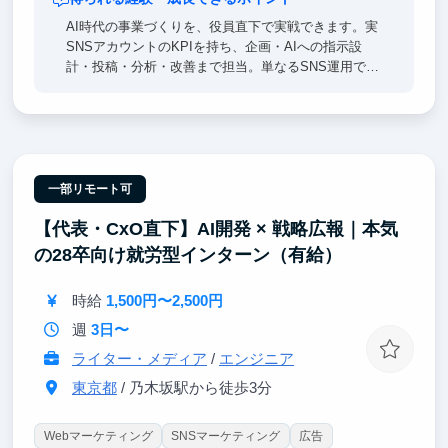
AI時代の事業づくりを、役員直下で実戦できます。実
SNSアカウントのKPIを持ち、企画・AIへの指示設
計・投稿・分析・改善まで担当。単なるSNS運用では
なく、「AIエージェントを使って事業の数字を伸ばす
側」の経験を積めます。起業・事業開発・マーケティ
ング・AI領域で企業・就職したい人に向いています。
一部リモート可
【代表・CxO直下】AI開発 × 戦略広報｜本気
の28卒向け就労型インターン（有給）
時給
1,500円〜2,500円
週
3日〜
ライター・メディア
/
エンジニア
東京都
/ 乃木坂駅から徒歩3分
Webマーケティング
SNSマーケティング
広告