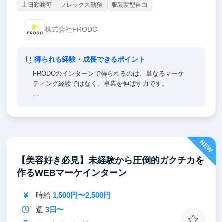
土日勤務可
フレックス勤務
服装髪型自由
株式会社FRODO
得られる経験・成長できるポイント
FRODOのインターンで得られるのは、単なるマーケ
ティング経験ではなく、事業を伸ばす力です。
ユーザー心理を読み解き、広告・動画・記事の企画を
考え、配信後の数値を見ながら改善まで行います。
実際の売上に直結する施策に関われるため、就活でも
NEW
「仮説を立て、実行し、成果につなげた経験」として
強く語れます。
【美容好き必見】未経験から圧倒的ガクチカを
作るWEBマーケインターン
学生のうちから、マーケティング・クリエイティブ・
事業成長を一気通貫で学べる環境です。
時給
1,500円〜2,500円
ぜひ一緒にマーケティングの世界を楽しみましょう。
週
3日〜