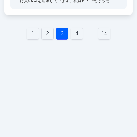
は真のAXを追求しています。役員直下で働けるた
め、経営視点での意思決定プロセスや事業戦略を間近
で学びながら、実装力を磨けます。自社プロダクト
『AxMates』はこれからどの企業も当たり前に使うよ
うなサービスになります。その初期から立ち上げた経
験は、今後のキャリアに大きく活きるはずです。開発
1
2
3
4
…
14
にはCursor、Claude Code、Devinなど最新AIツールを
使い倒します。withAIでの開発生産性の高さを一緒に
探求しましょう。