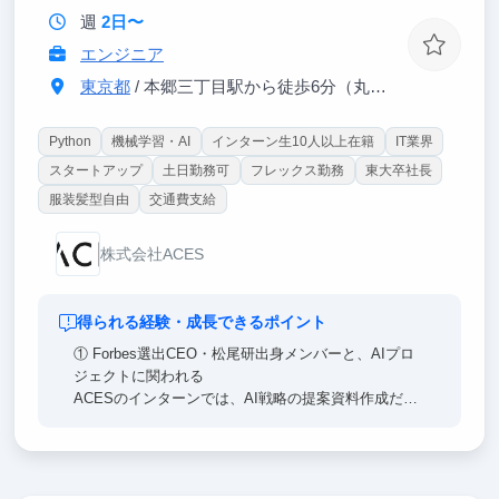
週
2日〜
エンジニア
東京都
/ 本郷三丁目駅から徒歩6分（丸ノ内線、都営大江戸線）
Python
機械学習・AI
インターン生10人以上在籍
IT業界
スタートアップ
土日勤務可
フレックス勤務
東大卒社長
服装髪型自由
交通費支給
株式会社ACES
得られる経験・成長できるポイント
① Forbes選出CEO・松尾研出身メンバーと、AIプロ
ジェクトに関われる
ACESのインターンでは、AI戦略の提案資料作成だけ
でなく、プロジェクトチームの一員としてプロダクト
の設計や開発に関わる機会があります。
② 大手企業のDXプロジェクトに、チームメンバーと