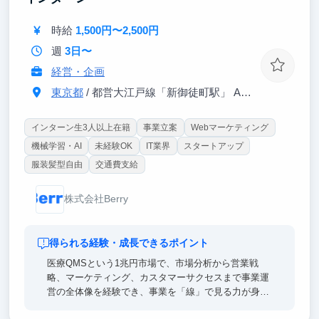
時給
1,500円〜2,500円
週
3日〜
経営・企画
東京都
/ 都営大江戸線「新御徒町駅」 A4出口 徒歩3分
インターン生3人以上在籍
事業立案
Webマーケティング
機械学習・AI
未経験OK
IT業界
スタートアップ
服装髪型自由
交通費支給
株式会社Berry
得られる経験・成長できるポイント
医療QMSという1兆円市場で、市場分析から営業戦
略、マーケティング、カスタマーサクセスまで事業運
営の全体像を経験でき、事業を「線」で見る力が身に
つきます。