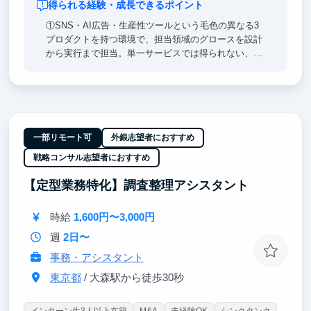
得られる経験・成長できるポイント
①SNS・AI広告・生産性ツールという毛色の異なる3
プロダクトを持つ環境で、担当領域のグロースを設計
から実行まで担当。単一サービスでは得られない、汎
用的なマーケ／グロースの型を身につけられます。
②実データを用いたKPI分析とユーザーインサイト抽
出から、開発への改善提案までを一気通貫で経験。
「人が動く仕組み」を教科書ではなく現場で学べま
す。
一部リモート可
外銀志望者におすすめ
戦略コンサル志望者におすすめ
③海外展開の戦略立案・ローカライズに挑戦でき、代
表直下で年次に関係なく企画を提案できる環境。マー
【定型業務特化】調査整理アシスタント
ケ・PdM・起業のどの道にも活きる実践経験が積めま
す。
時給
1,600円〜3,000円
週
2日〜
事務・アシスタント
東京都
/ 大森駅から徒歩30秒