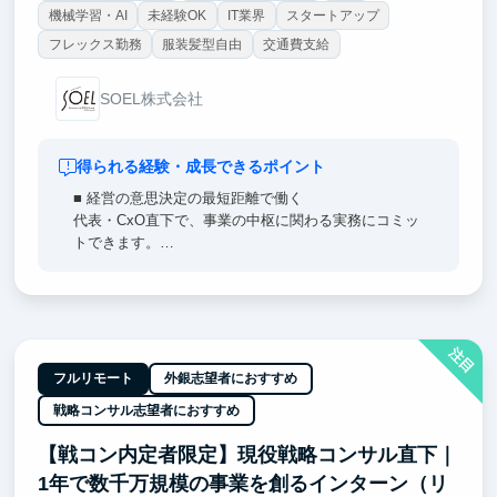
機械学習・AI
未経験OK
IT業界
スタートアップ
フレックス勤務
服装髪型自由
交通費支給
SOEL株式会社
得られる経験・成長できるポイント
■ 経営の意思決定の最短距離で働く
代表・CxO直下で、事業の中枢に関わる実務にコミッ
トできます。
IPOを目指して成長を続ける組織で、入社1年目から
大きな裁量を持てる環境です。
■ AIの最前線に実装で関与（AI開発トラック）
注目
生成AI・機械学習を、SNSマーケティング／MEO／
オウンドメディアといった実事業に実装するところま
フルリモート
外銀志望者におすすめ
で経験できます。
戦略コンサル志望者におすすめ
■ 「届ける力」を磨く（戦略広報トラック）
【戦コン内定者限定】現役戦略コンサル直下｜
飲食・観光という、人の生活を華やがせる領域の価値
1年で数千万規模の事業を創るインターン（リ
を言語化し、記事・SNS・PRとして世に出すまでを