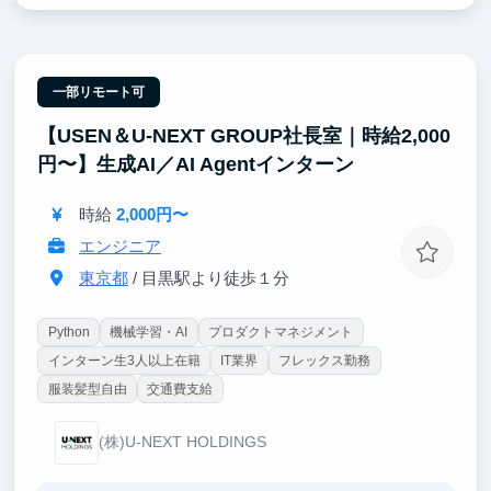
代表（戦略コンサル出身CEO）から直接フィードバッ
クを受けられるため、経営者の意思決定プロセスをそ
のまま学べるのも特徴です。
「代表直下でゼロイチ事業を推進した」経験は、就活
で説得力のあるエピソードになり、事業立案・戦略職
一部リモート可
などキャリア全般で通用するポータブルスキルとして
【USEN＆U-NEXT GROUP社長室｜時給2,000
武器になります。
円〜】生成AI／AI Agentインターン
時給
2,000円〜
エンジニア
東京都
/ 目黒駅より徒歩１分
Python
機械学習・AI
プロダクトマネジメント
インターン生3人以上在籍
IT業界
フレックス勤務
服装髪型自由
交通費支給
(株)U-NEXT HOLDINGS