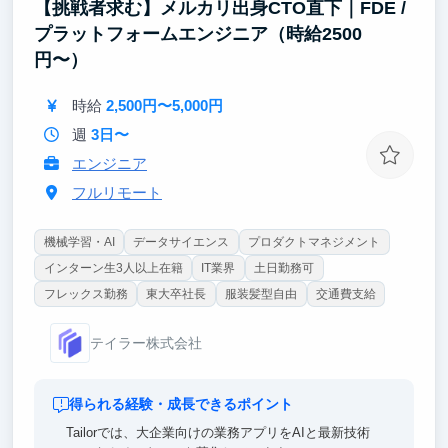
【挑戦者求む】メルカリ出身CTO直下｜FDE /
【ポイント②｜大手企業向けの業務変革に携われ
プラットフォームエンジニア（時給2500
る！】
円〜）
当社クライアントは日本を代表する大手企業が中心で
す。
時給
2,500円〜5,000円
AIを活用した業務変革プロジェクトの中で、プロジェ
クト全体の推進に関わることができます。
週
3日〜
エンジニア
フルリモート
機械学習・AI
データサイエンス
プロダクトマネジメント
インターン生3人以上在籍
IT業界
土日勤務可
フレックス勤務
東大卒社長
服装髪型自由
交通費支給
テイラー株式会社
得られる経験・成長できるポイント
Tailorでは、大企業向けの業務アプリをAIと最新技術