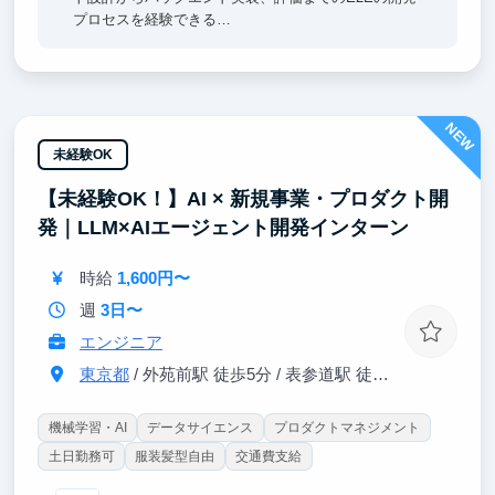
プロセスを経験できる
2. 正社員と同じコードベース・同じ開発環境で働くこ
とで、商用プロダクトの開発水準を体感できる
NEW
3. Claude Code/Codex、Hermes Agent、Symphony、
Linear、Greptileなど、Agenticな開発環境を0から構築
未経験OK
していく経験
【未経験OK！】AI × 新規事業・プロダクト開
4. 少人数チームでのスタートアップの働き方と、グロ
発｜LLM×AIエージェント開発インターン
ーバルプロダクトの開発プロセスを肌で感じられる
時給
1,600円〜
週
3日〜
エンジニア
東京都
/ 外苑前駅 徒歩5分 / 表参道駅 徒歩8分 / 青山一丁目駅
機械学習・AI
データサイエンス
プロダクトマネジメント
土日勤務可
服装髪型自由
交通費支給