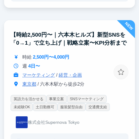
みます。
仮説思考・論点思考を、机上の知識ではなく実際の事
NEW
業運営の中で体得できます。
「どこに問いを立て、どう構造化し、どう検証して意
【時給2,500円〜｜六本木ヒルズ】新型SNSを
思決定するか」を、隣で見て・任されながら学べる環
「0→1」で立ち上げ｜戦略立案〜KPI分析まで
境です。
■「最新のAIを活用した仕事術」を学べる
時給
2,500円〜4,000円
週
4日〜
弊社では、最新の生成AIを業務の中核に据えていま
す。
マーケティング
/
経営・企画
東京都
/ 六本木駅から徒歩2分
リサーチ・資料作成・検証のサイクルを、AIと共創し
ながら圧倒的なスピードで回します。
「これからの時代の仕事の進め方」そのものを、実務
英語力を活かせる
事業立案
SNSマーケティング
を通じて身につけていただけます。
未経験OK
土日勤務可
服装髪型自由
交通費支給
株式会社Supernova Tokyo