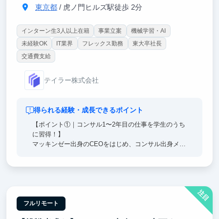
東京都
/ 虎ノ門ヒルズ駅徒歩 2分
インターン生3人以上在籍
事業立案
機械学習・AI
未経験OK
IT業界
フレックス勤務
東大卒社長
交通費支給
テイラー株式会社
得られる経験・成長できるポイント
【ポイント①｜コンサル1〜2年目の仕事を学生のうち
に習得！】
マッキンゼー出身のCEOをはじめ、コンサル出身メン
バーから直接FBを受けながら、仮説立案からリサー
チ・ドキュメント作成まで一連のコンサル業務を経験
できます。
まさに将来コンサルティングファームに入社した際に
注目
1〜2年目で求められるスキルを学生のうちから磨ける
ため、同期よりも早く成果を出せる基盤を築くことが
フルリモート
できます。