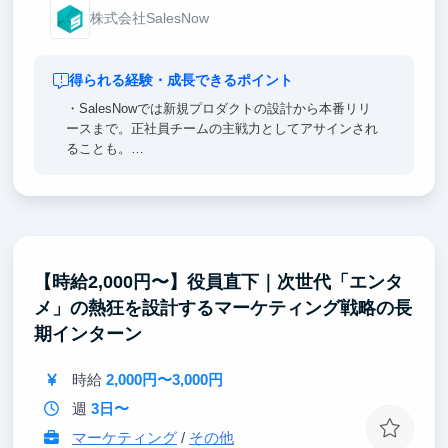
株式会社SalesNow
得られる経験・成長できるポイント
・SalesNowでは新規プロダクトの設計から本番リリ
ースまで。正社員チームの主戦力としてアサインされ
ることも。
・AI駆動開発の最前線で「10年分のスキル」を先取り
できる — 全社員にClaude Code MAX配布、経営陣含
め全員バイブコーディング実践。
・経営視点が開発に直結する構造 — 経営会議に参加
しARR・チャーン率・顧客の声をリアルタイムで把
握。
【時給2,000円〜】役員直下｜次世代「エンタ
・完全フルリモート×完全フルフレックス — コアタイ
メ」の熱狂を設計するマーケティング戦略の長
ムなし、出社義務なし。地方在住でも留学先からでも
参加可能。
期インターン
・「量」が質に転化する環境設計
時給
2,000円〜3,000円
週
3日〜
マーケティング
/
その他