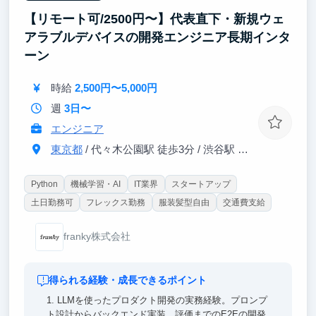
【リモート可/2500円〜】代表直下・新規ウェ
「Webマーケって怪しくない？」と不安な方もご安心
ください。FRODOはユーザーの悩みに寄り添う「美
アラブルデバイスの開発エンジニア長期インタ
容比較メディア」を運営する会社です。学生のうちに
ーン
一生モノのスキルを身につけませんか？
時給
2,500円〜5,000円
週
3日〜
エンジニア
東京都
/ 代々木公園駅 徒歩3分 / 渋谷駅 徒歩15分
Python
機械学習・AI
IT業界
スタートアップ
土日勤務可
フレックス勤務
服装髪型自由
交通費支給
franky株式会社
得られる経験・成長できるポイント
1. LLMを使ったプロダクト開発の実務経験。プロンプ
ト設計からバックエンド実装、評価までのE2Eの開発