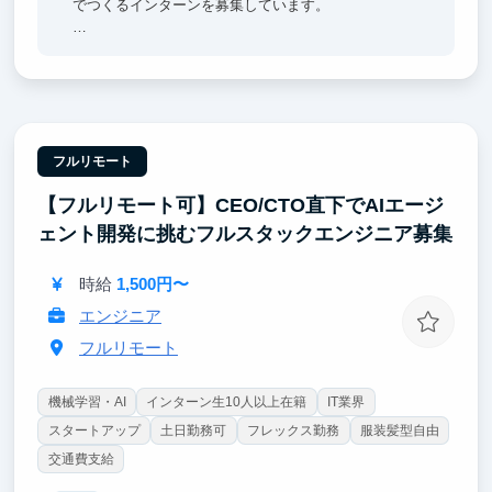
でつくるインターンを募集しています。
【ポイント①｜一流のエンジニア直下で開発できる】
チームにはマッキンゼー出身の社長をはじめ、メルカ
リ・リクルート・楽天・NRIなど大手やメガベンチャ
ー出身のメンバーが多数在籍。
【ポイント②｜AI活用は前提、あなたの力で会社の成
フルリモート
長角度を高める】
【フルリモート可】CEO/CTO直下でAIエージ
AI Agentの実行基盤、Coding Agent前提の開発体制を
確立していただくことを期待します。
ェント開発に挑むフルスタックエンジニア募集
【ポイント③｜超大手企業とのプロダクト開発】
時給
1,500円〜
クライアントは日本を代表する大手企業が中心。起業
を目指す方は、Salesから全てのフェーズに関与可
エンジニア
能。
フルリモート
機械学習・AI
インターン生10人以上在籍
IT業界
スタートアップ
土日勤務可
フレックス勤務
服装髪型自由
交通費支給