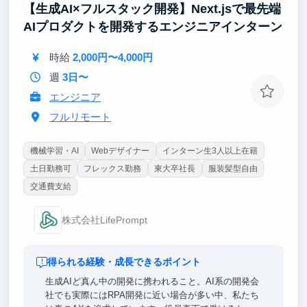
【生成AI×フルスタック開発】Next.jsで最先端
「0→100」のIPビルディング実務
AIプロダクトを開発するエンジニアインターン
既存IPはもちろん、無名の才能を発掘し、「世界的な
IP」へと押し上げる一連のプロセスを当事者として主
時給
2,000円〜4,000円
導した経験。
週
3日〜
「市場を動かした」という成功体験
エンジニア
自分の引いた戦略により、再生数、グッズ売上、ライ
ブ動員数といった「数字」としてマーケットが激変す
フルリモート
る瞬間をリードした手応え。
機械学習・AI
Webデザイナー
インターン生3人以上在籍
土日勤務可
フレックス勤務
東大卒社長
服装髪型自由
交通費支給
株式会社LifePrompt
得られる経験・成長できるポイント
生成AIど真ん中の開発に携われること。AI系の開発会
社でも実際にはRPA開発に近い場合が多い中、私たち