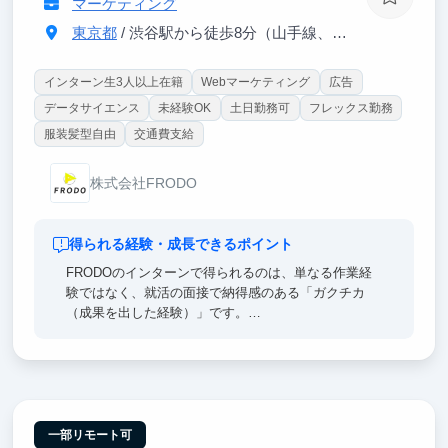
マーケティング
東京都
/ 渋谷駅から徒歩8分（山手線、埼京線、銀座線、半蔵門線、ほか）
インターン生3人以上在籍
Webマーケティング
広告
データサイエンス
未経験OK
土日勤務可
フレックス勤務
服装髪型自由
交通費支給
株式会社FRODO
得られる経験・成長できるポイント
FRODOのインターンで得られるのは、単なる作業経
験ではなく、就活の面接で納得感のある「ガクチカ
（成果を出した経験）」です。
「どのコスメが自分に合うの？」と悩むユーザーの心
理を分析し、美容比較記事や広告の企画・数値改善ま
で担当。「なぜ売れたか」「どう改善すべきか」を追
求して成果を出した経験は、就活はもちろん社会人で
も役立つ本物のスキルになります。
一部リモート可