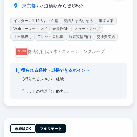
東京都
/ 水道橋駅から徒歩5分
インターン生10人以上在籍
英語力を活かせる
事業立案
Webマーケティング
未経験OK
スタートアップ
土日勤務可
フレックス勤務
服装髪型自由
交通費支給
株式会社代々木アニメーショングループ
得られる経験・成長できるポイント
【得られるスキル・経験】
「ヒットの構造化」能力
SNSデータやファン心理を分析し、再現性のある「バ
ズ」や「熱狂」を論理的に設計する力。
「全体最適」のビジネス設計力
企画・制作・流通の全工程を俯瞰し、どこにリソース
を投下すれば最大の利益・認知が得られるかを判断す
未経験OK
フルリモート
る経営的視点。