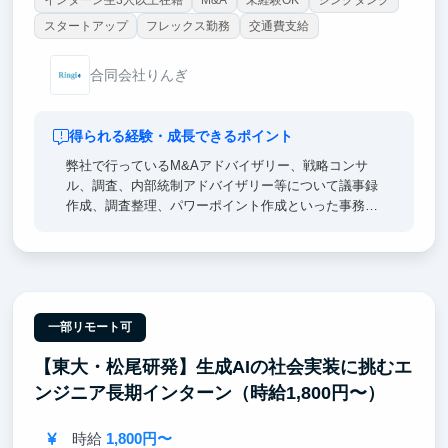
インターン生3人以上在籍
M&A
未経験OK
シンクタンク
スタートアップ
フレックス勤務
交通費支給
合同会社りんぎ
得られる経験・成長できるポイント
弊社で行っているM&Aアドバイザリー、戦略コンサ
ル、調査、内部統制アドバイザリー等について議事録
作成、調査整理、パワーポイント作成といった事務ア
シスタント業務をお任せします
将来的に投資銀行・コンサルティング・アドバイザリ
ー産業への就職や起業を考えられている方にお勧めで
す
またどこの業界に注力していいかわからないから、幅
一部リモート可
広い業界と接することで決めたいという方にもお勧め
【東大・松尾研発】生成AIの社会実装に挑むエ
できます
ンジニア長期インターン（時給1,800円〜）
時給
1,800円〜