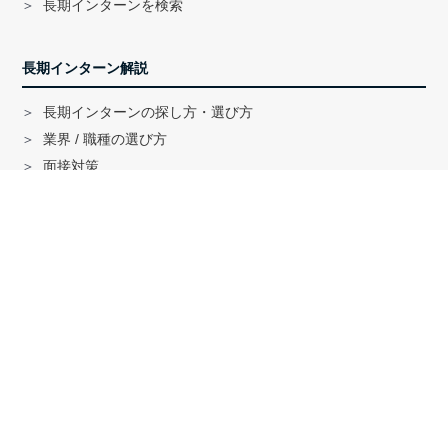
長期インターンを検索
長期インターン解説
長期インターンの探し方・選び方
業界 / 職種の選び方
面接対策
ハイクラス就活のノウハウ
戦略コンサル「MBB」内定者インタビュー
外銀内定者インタビュー
「三菱商事」「三井物産」内定者インタビュー
就活に関する記事一覧
法人の方へ