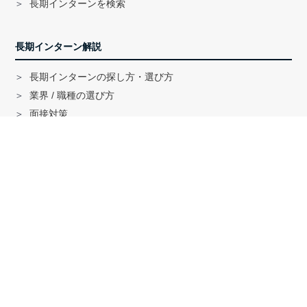
長期インターンを検索
長期インターン解説
長期インターンの探し方・選び方
業界 / 職種の選び方
面接対策
ハイクラス就活のノウハウ
戦略コンサル「MBB」内定者インタビュー
外銀内定者インタビュー
「三菱商事」「三井物産」内定者インタビュー
就活に関する記事一覧
法人の方へ