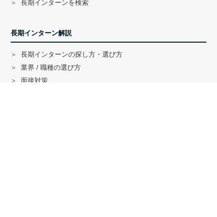
長期インターンを検索
長期インターン解説
長期インターンの探し方・選び方
業界 / 職種の選び方
面接対策
ハイクラス就活のノウハウ
戦略コンサル「MBB」内定者インタビュー
外銀内定者インタビュー
「三菱商事」「三井物産」内定者インタビュー
就活に関する記事一覧
法人の方へ