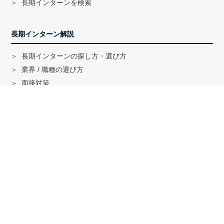
長期インターンを検索
長期インターン解説
長期インターンの探し方・選び方
業界 / 職種の選び方
面接対策
ハイクラス就活のノウハウ
戦略コンサル「MBB」内定者インタビュー
外銀内定者インタビュー
「三菱商事」「三井物産」内定者インタビュー
就活に関する記事一覧
法人の方へ