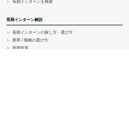
長期インターンを検索
長期インターン解説
長期インターンの探し方・選び方
業界 / 職種の選び方
面接対策
ハイクラス就活のノウハウ
戦略コンサル「MBB」内定者インタビュー
外銀内定者インタビュー
「三菱商事」「三井物産」内定者インタビュー
就活に関する記事一覧
法人の方へ