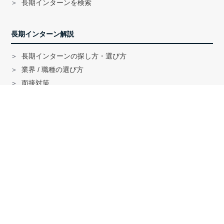
長期インターンを検索
長期インターン解説
長期インターンの探し方・選び方
業界 / 職種の選び方
面接対策
ハイクラス就活のノウハウ
戦略コンサル「MBB」内定者インタビュー
外銀内定者インタビュー
「三菱商事」「三井物産」内定者インタビュー
就活に関する記事一覧
法人の方へ