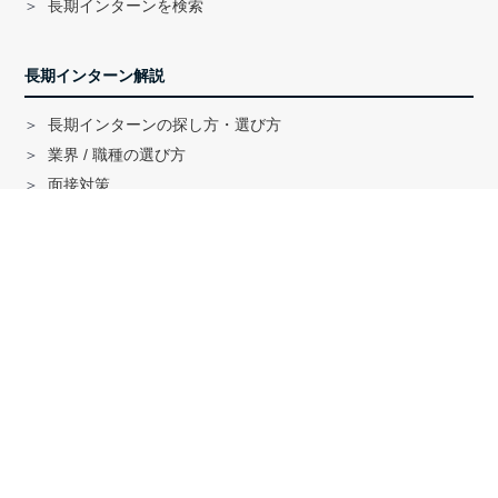
長期インターンを検索
長期インターン解説
長期インターンの探し方・選び方
業界 / 職種の選び方
面接対策
ハイクラス就活のノウハウ
戦略コンサル「MBB」内定者インタビュー
外銀内定者インタビュー
「三菱商事」「三井物産」内定者インタビュー
就活に関する記事一覧
法人の方へ