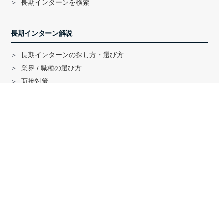
長期インターンを検索
長期インターン解説
長期インターンの探し方・選び方
業界 / 職種の選び方
面接対策
ハイクラス就活のノウハウ
戦略コンサル「MBB」内定者インタビュー
外銀内定者インタビュー
「三菱商事」「三井物産」内定者インタビュー
就活に関する記事一覧
法人の方へ