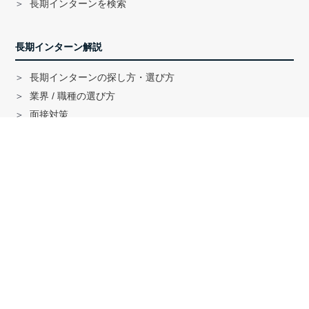
長期インターンを検索
長期インターン解説
長期インターンの探し方・選び方
業界 / 職種の選び方
面接対策
ハイクラス就活のノウハウ
戦略コンサル「MBB」内定者インタビュー
外銀内定者インタビュー
「三菱商事」「三井物産」内定者インタビュー
就活に関する記事一覧
法人の方へ