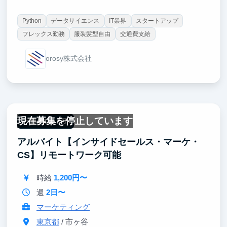
Python
データサイエンス
IT業界
スタートアップ
フレックス勤務
服装髪型自由
交通費支給
orosy株式会社
現在募集を停止しています
一部リモート可
アルバイト【インサイドセールス・マーケ・
CS】リモートワーク可能
時給
1,200円〜
週
2日〜
マーケティング
東京都
/ 市ヶ谷