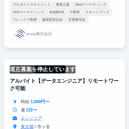
プロダクトマネジメント
事業立案
Webマーケティング
SNSマーケティング
未経験OK
IT業界
スタートアップ
フレックス勤務
服装髪型自由
交通費支給
orosy株式会社
現在募集を停止しています
未経験OK
一部リモート可
アルバイト【データエンジニア】リモートワー
ク可能
時給
1,500円〜
週
2日〜
エンジニア
東京都
/ 市ヶ谷