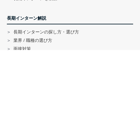
長期インターン解説
長期インターンの探し方・選び方
業界 / 職種の選び方
面接対策
ハイクラス就活のノウハウ
戦略コンサル「MBB」内定者インタビュー
外銀内定者インタビュー
「三菱商事」「三井物産」内定者インタビュー
就活に関する記事一覧
法人の方へ