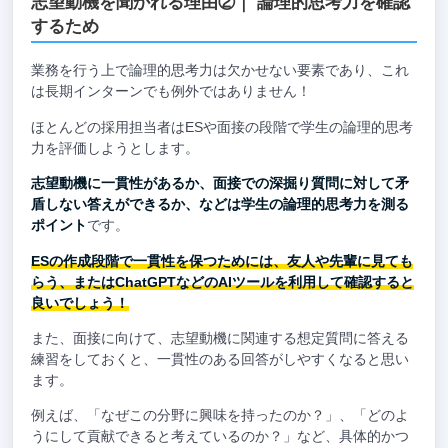
志望動機を聞かれる理由②｜ 論理的思考力を確認
するため
業務を行う上で論理的思考力は欠かせない要素であり、これ
は長期インターンでも例外ではありません！
ほとんどの採用担当者はESや面接の段階で学生の論理的思考
力を評価しようとします。
志望動機に一貫性があるか、面接での深掘り質問に対して矛
盾しない答えができるか、などは学生の論理的思考力を測る
ポイント
です。
ESの作成段階で一貫性を保つためには、友人や先輩に見ても
らう、またはChatGPTなどのAIツールを利用して確認すると
良いでしょう！
また、面接に向けて、志望動機に関連する想定質問に答える
練習をしておくと、一貫性のある回答がしやすくなると思い
ます。
例えば、「なぜこの分野に興味を持ったのか？」、「どのよ
うにして貢献できると考えているのか？」など、具体的かつ