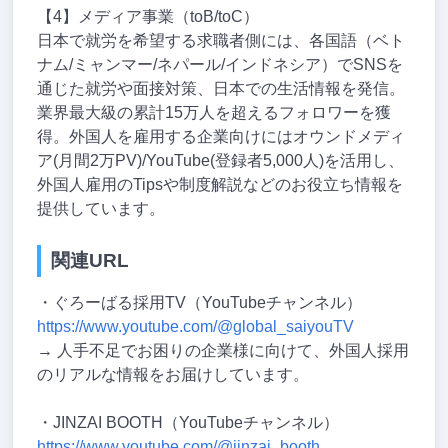
【4】メディア事業（toB/toC）
日本で就労を希望する求職者側には、各国語（ベト
ナム/ミャンマー/ネパール/インドネシア）でSNSを
通じた就労や面接対策、日本での生活情報を発信。
業界最大級の累計15万人を超えるフォロワーを獲
得。外国人を雇用する企業向けにはオウンドメディ
ア(月間2万PV)/YouTube(登録者5,000人)を活用し、
外国人雇用のTipsや制度解説などのお役立ち情報を
提供しています。
関連URL
・ぐろーばる採用TV（YouTubeチャンネル）
https://www.youtube.com/@global_saiyouTV
→ 人手不足でお困りの企業様に向けて、外国人採用
のリアルな情報をお届けしています。
・JINZAI BOOTH（YouTubeチャンネル）
https://www.youtube.com/@jinzai_booth