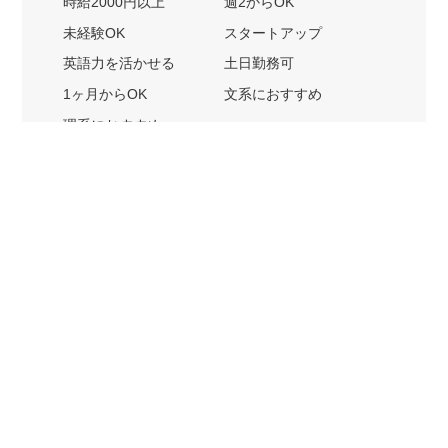
時給2000円以上
週2からOK
未経験OK
スタートアップ
英語力を活かせる
土日勤務可
1ヶ月からOK
文系におすすめ
理系におすすめ
内定者の特徴から探す
外銀に内定者を輩出
戦略コンサルに内定者を輩出
総合商社に内定者を輩出
GAFAに内定者を輩出
起業家を輩出
業界・キーワードから探す
IT業界
ゲーム業界