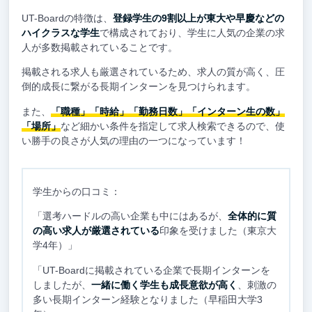
UT-Boardの特徴は、
登録学生の9割以上が東大や早慶などの
ハイクラスな学生
で構成されており、学生に人気の企業の求
人が多数掲載されていることです。
掲載される求人も厳選されているため、求人の質が高く、圧
倒的成長に繋がる長期インターンを見つけられます。
また、
「職種」「時給」「勤務日数」「インターン生の数」
「場所」
など細かい条件を指定して求人検索できるので、使
い勝手の良さが人気の理由の一つになっています！
学生からの口コミ：
「選考ハードルの高い企業も中にはあるが、
全体的に質
の高い求人が厳選されている
印象を受けました（東京大
学4年）」
「UT-Boardに掲載されている企業で長期インターンを
しましたが、
一緒に働く学生も成長意欲が高く
、刺激の
多い長期インターン経験となりました（早稲田大学3