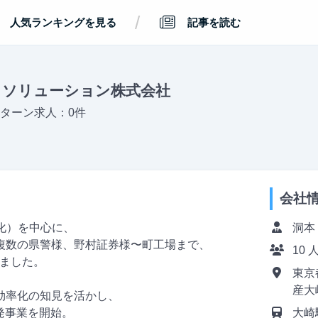
/
人気ランキングを見る
記事を読む
トソリューション株式会社
ターン求人：0件
会社
化）を中心に、
洞本
複数の県警様、野村証券様〜町工場まで、
10 
きました。
東京
産大
効率化の知見を活かし、
発事業を開始。
大崎