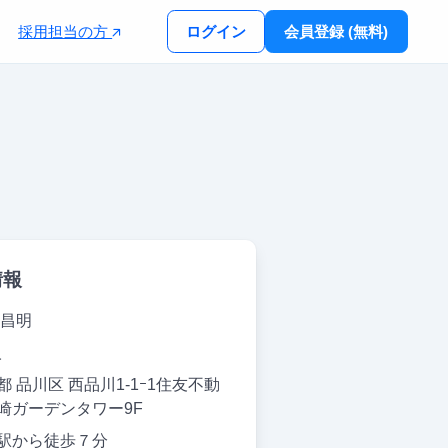
採用担当の方
ログイン
会員登録 (無料)
情報
 昌明
人
都 品川区 西品川1-1ｰ1住友不動
崎ガーデンタワー9F
駅から徒歩７分