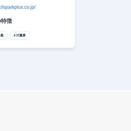
://sparkplus.co.jp/
の特徴
社長
IT業界