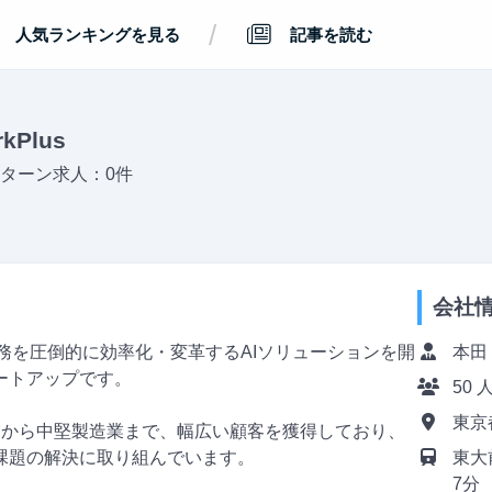
/
人気ランキングを見る
記事を読む
kPlus
ターン求人：0件
会社
、業務を圧倒的に効率化・変革するAIソリューションを開
本田
ートアップです。
50 
東京
業から中堅製造業まで、幅広い顧客を獲得しており、
課題の解決に取り組んでいます。
東大
7分