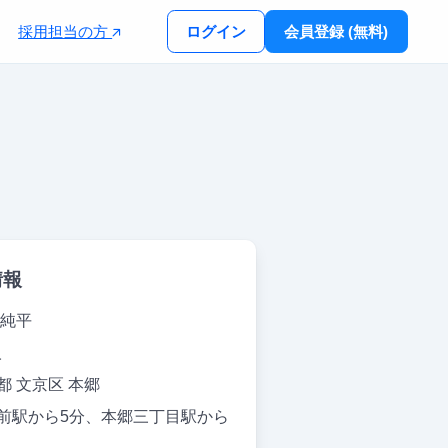
採用担当の方
ログイン
会員登録 (無料)
情報
 純平
人
都 文京区 本郷
前駅から5分、本郷三丁目駅から