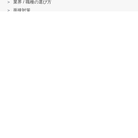
業界 / 職種の選び方
面接対策
ハイクラス就活のノウハウ
戦略コンサル「MBB」内定者インタビュー
外銀内定者インタビュー
「三菱商事」「三井物産」内定者インタビュー
就活に関する記事一覧
法人の方へ
サービスの特徴はこちら
資料ダウンロードはこちら
求人掲載はこちら