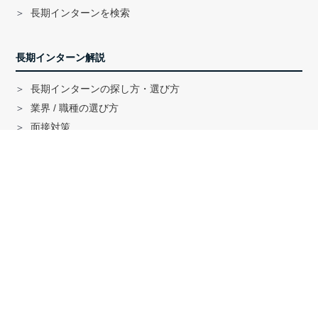
長期インターンを検索
長期インターン解説
長期インターンの探し方・選び方
業界 / 職種の選び方
面接対策
ハイクラス就活のノウハウ
戦略コンサル「MBB」内定者インタビュー
外銀内定者インタビュー
「三菱商事」「三井物産」内定者インタビュー
就活に関する記事一覧
法人の方へ