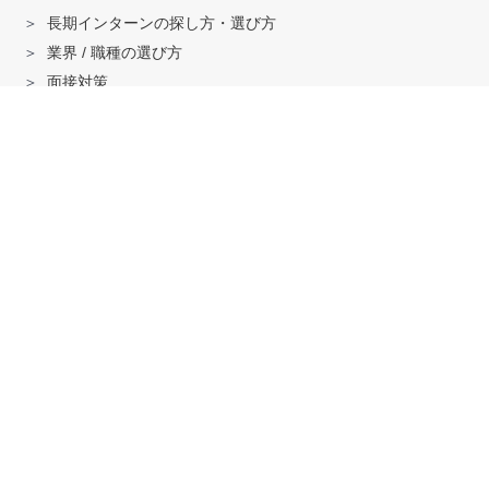
長期インターンの探し方・選び方
業界 / 職種の選び方
面接対策
ハイクラス就活のノウハウ
戦略コンサル「MBB」内定者インタビュー
外銀内定者インタビュー
「三菱商事」「三井物産」内定者インタビュー
就活に関する記事一覧
法人の方へ
サービスの特徴はこちら
資料ダウンロードはこちら
求人掲載はこちら