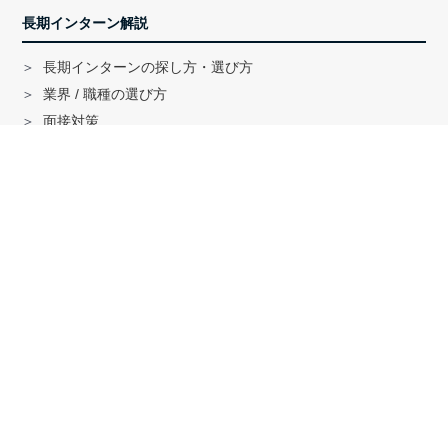
長期インターン解説
長期インターンの探し方・選び方
業界 / 職種の選び方
面接対策
ハイクラス就活のノウハウ
戦略コンサル「MBB」内定者インタビュー
外銀内定者インタビュー
「三菱商事」「三井物産」内定者インタビュー
就活に関する記事一覧
法人の方へ
サービスの特徴はこちら
資料ダウンロードはこちら