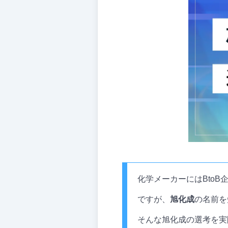
化学メーカーにはBto
ですが、
旭化成
の名前を
そんな旭化成の選考を実