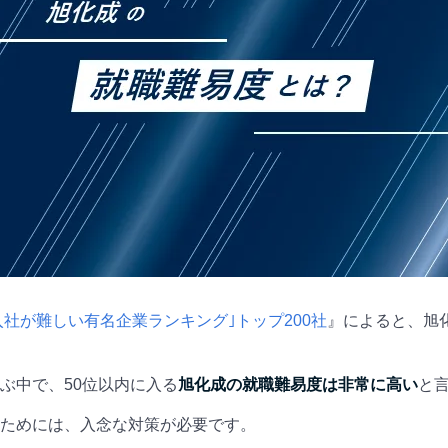
入社が難しい有名企業ランキング｣トップ200社
』によると、旭化
ぶ中で、50位以内に入る
旭化成の就職難易度は非常に高い
と
ためには、入念な対策が必要です。