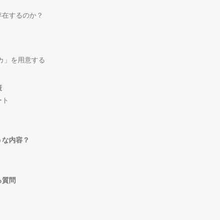
存在するのか？
カ」を用意する
策
ート
うな内容？
る質問