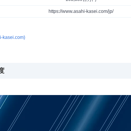
https://www.asahi-kasei.com/jp/
asei.com)
度