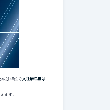
成は48位で
入社難易度は
言えます。