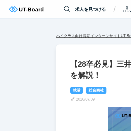
/
求人を見つける
ハイクラス向け長期インターンサイトUT-Boa
【28卒必見】三
を解説！
就活
総合商社
2026/07/09