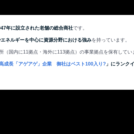
947年に設立された老舗の総合商社
です。
やエネルギーを中心に資源分野における強み
を持っています。
箇所（国内に11拠点・海外に113拠点）の事業拠点を保有していま
高成長「アゲアゲ」企業 御社はベスト100入り?
」にランク