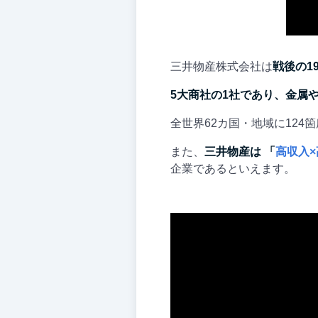
三井物産株式会社は
戦後の1
5大商社の1社であり、金属
全世界62カ国・地域に124
また、
三井物産は
「
高収入×
企業であるといえます。