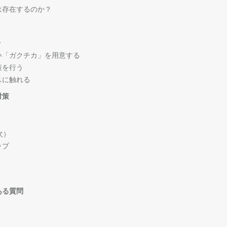
は存在するのか？
ト
い「ガクチカ」を用意する
策を行う
スに触れる
対策
次）
ップ
ある質問