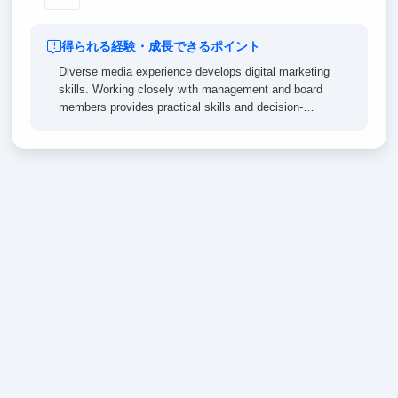
得られる経験・成長できるポイント
Diverse media experience develops digital marketing
skills. Working closely with management and board
members provides practical skills and decision-
making involvement, enhancing communication and
contributing to future career growth through applied
digital marketing understanding.