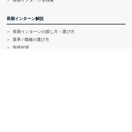
長期インターンを検索
長期インターン解説
長期インターンの探し方・選び方
業界 / 職種の選び方
面接対策
ハイクラス就活のノウハウ
戦略コンサル「MBB」内定者インタビュー
外銀内定者インタビュー
「三菱商事」「三井物産」内定者インタビュー
就活に関する記事一覧
法人の方へ