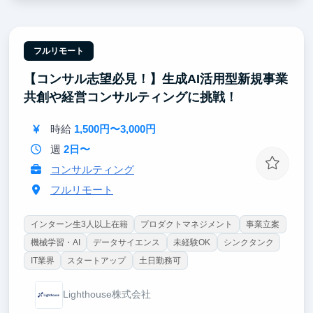
【圧倒的な裁量】
売上1兆円超の日本を代表する大手企業に対し戦略立
案からAI実装まで一気通貫で関与。
フルリモート
リサーチに留まらず、プロジェクトに当事者として大
【コンサル志望必見！】生成AI活用型新規事業
きく裁量を持って入り込んでいただきます。
共創や経営コンサルティングに挑戦！
【東大早慶8割】
高倍率を突破したトップ層が集結。オフィスに来るだ
時給
1,500円〜3,000円
けで視座が高まる刺激を受けることができます。
過去インターン生は戦略コンサル・外銀・総合商社等
週
2日〜
のトップ企業へ内定しています。
コンサルティング
フルリモート
インターン生3人以上在籍
プロダクトマネジメント
事業立案
機械学習・AI
データサイエンス
未経験OK
シンクタンク
IT業界
スタートアップ
土日勤務可
Lighthouse株式会社