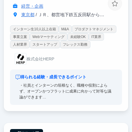
す。過去、インターン生は戦略コンサル・外銀・総合
経営・企画
商社等のトップ企業へ内定しています。
東京都
/ ＪＲ、都営地下鉄五反田駅から徒歩1分
インターン生10人以上在籍
M&A
プロダクトマネジメント
事業立案
Webマーケティング
未経験OK
IT業界
人材業界
スタートアップ
フレックス勤務
株式会社HERP
得られる経験・成長できるポイント
・社員とインターンの垣根なく、職種や役割によら
ず、オープンかつフラットに成果に向かって対等な議
論ができます
・お客様との距離感が近いので、開発・ビジネス双方
が協働しながらサービス価値を高めることに集中でき
ます