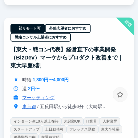
なので、「事業に貢献したい」と「専門性を深めてい
きたい」のどちらの経験を積みたい方にとっても、そ
のための挑戦機会と成長環境があります。
注目
技術はもちろん、プロダクトや事業の視点も持ちなが
一部リモート可
外銀志望者におすすめ
ら成長したい方にとって、HERPは最適な環境です。
戦略コンサル志望者におすすめ
本気で挑戦したい方、ぜひ一緒に働きましょう！
【東大・戦コン代表】経営直下の事業開発
（BizDev）マーケからプロダクト改善まで｜
東大早慶8割
時給
1,300円〜4,000円
週
2日〜
マーケティング
東京都
/ 五反田駅から徒歩3分（大崎駅から徒歩8分）
インターン生10人以上在籍
未経験OK
IT業界
人材業界
スタートアップ
土日勤務可
フレックス勤務
東大卒社長
服装髪型自由
交通費支給