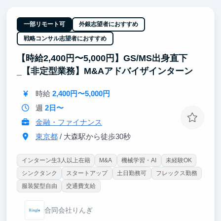
と異なり、選考で語れるエピソードの密度が圧倒的に
高くなります。
・取締役と直接議論しながらプロジェクトを動かす経
一部リモート可
外銀志望者におすすめ
験は大企業インターンではほぼ得られません。経営視
戦略コンサル志望者におすすめ
点での意思決定プロセスを間近で体感でき、将来の起
業・戦略職を目指す方に特に価値の高い環境です。
【時給2,400円〜5,000円】GS/MS出身直下
_【非定型業務】M&Aアドバイザインターン
時給
2,400円〜5,000円
週
2日〜
金融・ファイナンス
東京都
/ 大森駅から徒歩30秒
インターン生3人以上在籍
M&A
機械学習・AI
未経験OK
シンクタンク
スタートアップ
土日勤務可
フレックス勤務
服装髪型自由
交通費支給
合同会社りんぎ