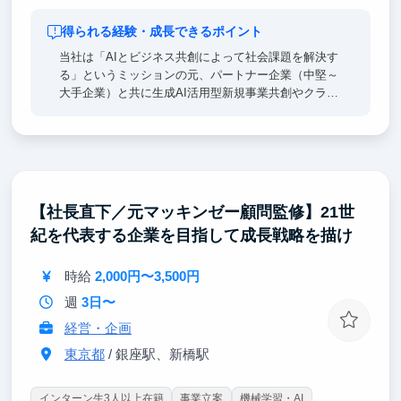
得られる経験・成長できるポイント
当社は「AIとビジネス共創によって社会課題を解決す
る」というミッションの元、パートナー企業（中堅～
大手企業）と共に生成AI活用型新規事業共創やクライ
アント企業の生成AI活用支援を推進している企業で
す。
各プロジェクトは0から1を生み出していく雲を掴むよ
うな抽象度の高い検討フェーズや、描いたビジョンを
実現させていくフェーズがあり、戦略/業務/ITコンサ
【社長直下／元マッキンゼー顧問監修】21世
ルそれぞれの素養が必要になるため、当社にはそれぞ
紀を代表する企業を目指して成長戦略を描け
れに見識を持ったメンバーが集まっています。
インターン生の方は、新規事業共創、コンサルティン
時給
2,000円〜3,500円
グ、ソリューション開発の現場で、「事業を創造/変
週
3日〜
革する力」を体感頂くことが可能です。
経営・企画
東京都
/ 銀座駅、新橋駅
インターン生3人以上在籍
事業立案
機械学習・AI