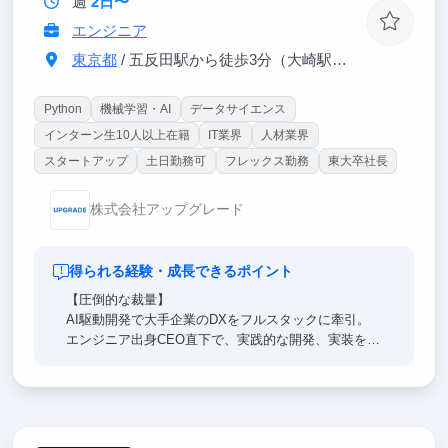
週
2日〜
エンジニア
東京都
/ 五反田駅から徒歩3分（大崎駅から徒歩8分）
Python
機械学習・AI
データサイエンス
インターン生10人以上在籍
IT業界
人材業界
スタートアップ
土日勤務可
フレックス勤務
東大卒社長
株式会社アップグレード
得られる経験・成長できるポイント
【圧倒的な裁量】
AI駆動開発で大手企業のDXをフルスタックに牽引。
エンジニア出身CEO直下で、実践的な開発、実装を通
して事業成長に貢献する圧倒的裁量のもと、領域問わ
ず通用する本質的な開発能力・ビジネス力を身に着け
ます。
【経営陣直下】