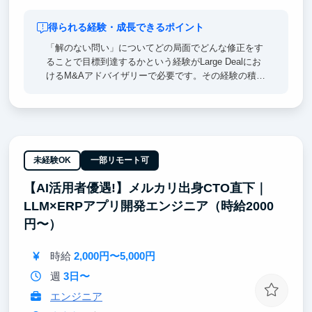
得られる経験・成長できるポイント
「解のない問い」についてどの局面でどんな修正をす
ることで目標到達するかという経験がLarge Dealにお
けるM&Aアドバイザリーで必要です。その経験の積み
重ねで、面接官・外銀IBD・総合商社のリーダー視点
として「求める内容や回答方向性」を直感的に把握で
きるようになります。
弊社が扱うLarge Dealはクロスボーダー及び先端テー
マ案件で８割占めており、ケース面接や買収提案の模
未経験OK
一部リモート可
擬テストでほぼ同じテーマに出会うことも頻繁にあり
【AI活用者優遇!】メルカリ出身CTO直下｜
ます。
LLM×ERPアプリ開発エンジニア（時給2000
円〜）
時給
2,000円〜5,000円
週
3日〜
エンジニア