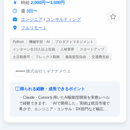
時給
2,000円〜3,500円
週
3日〜
エンジニア
/
コンサルティング
フルリモート
Python
機械学習・AI
プロダクトマネジメント
インターン生10人以上在籍
人材業界
スタートアップ
土日勤務可
フレックス勤務
服装髪型自由
交通費支給
株式会社ミギナナメウエ
得られる経験・成長できるポイント
・Claude・Cursorを用いたAI駆動型開発を実務レベル
で経験できます。「AIで開発した」実績は就活市場で
希少で、エンジニア・コンサル・DX部門など幅広い
キャリアで強い差別化ポイントになります。
・課題特定・技術選定・実装・効果検証まで一気通貫
で担当できます。実装のみを担う一般的なインターン