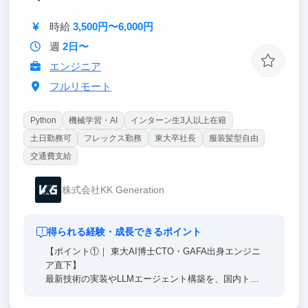
中古AP販売日本一の企業の決算・市場・M&A案件
時給
3,500円〜6,000円
に直接触れ、リアルな経営課題に取り組みます。
週
2日〜
エンジニア
フルリモート
Python
機械学習・AI
インターン生3人以上在籍
土日勤務可
フレックス勤務
東大卒社長
服装髪型自由
交通費支給
株式会社KK Generation
得られる経験・成長できるポイント
【ポイント①｜ 東大AI博士CTO・GAFA出身エンジニ
ア直下】
最新技術の実装やLLMエージェント構築を、国内トッ
プクラスのエンジニア直下で経験。単なる知識に留ま
らない、本質的なAI開発能力が身につきます。