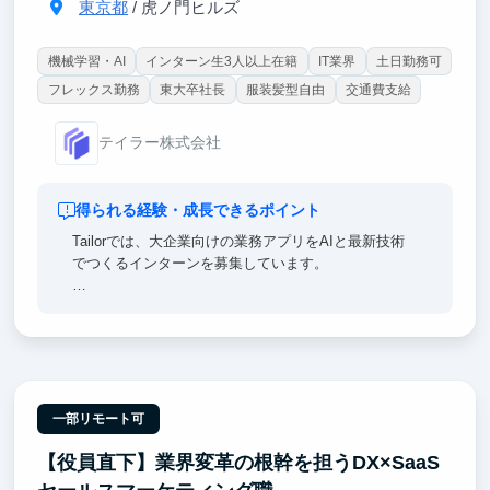
東京都
/ 虎ノ門ヒルズ
機械学習・AI
インターン生3人以上在籍
IT業界
土日勤務可
フレックス勤務
東大卒社長
服装髪型自由
交通費支給
テイラー株式会社
得られる経験・成長できるポイント
Tailorでは、大企業向けの業務アプリをAIと最新技術
でつくるインターンを募集しています。
【ポイント①｜一流のエンジニア直下で開発できる】
チームにはマッキンゼー出身の社長をはじめ、メルカ
リ・リクルート・楽天・NRIなど大手やメガベンチャ
ー出身のメンバーが多数在籍。
【ポイント②｜AI活用者歓迎！メンターによる徹底サ
一部リモート可
ポート】
【役員直下】業界変革の根幹を担うDX×SaaS
メンターのサポートのもと、コードレビューや設計思
考をじっくり学ぶことで活躍できる環境が整っていま