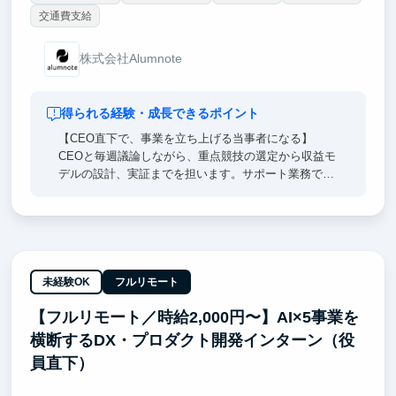
交通費支給
株式会社Alumnote
得られる経験・成長できるポイント
【CEO直下で、事業を立ち上げる当事者になる】
CEOと毎週議論しながら、重点競技の選定から収益モ
デルの設計、実証までを担います。サポート業務では
なく、事業の意思決定そのものに関わります。
【企業へのスポンサー提案を一次情報で経験する】
CEOに同行して企業へのヒアリング・提案を行い、複
数大学・競技を束ねた商品設計に踏み込みます。法人
営業と事業設計を同時に経験できる環境です。
未経験OK
フルリモート
【フルリモート／時給2,000円〜】AI×5事業を
【自分の設計が、約1,500団体の活動基盤になる】
つくった仕組みは、毎年の資金集めに追われてきた学
横断するDX・プロダクト開発インターン（役
生団体の構造そのものを変えます。事業のスケールと
員直下）
社会的インパクトを同時に体感できます。