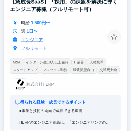
【急成長SaaS】「採用」の課題を解決に導く
沁み込ませます。
エンジニア募集（フルリモート可）
【東大早慶8割】
高倍率を突破したトップ層の学生が集結。オフィスに
時給
1,500円〜
来るだけで視座が高まる刺激を受けることができま
す。過去、インターン生は戦略コンサル・外銀・総合
週
1日〜
商社等のトップ企業へ内定しています。
エンジニア
フルリモート
M&A
インターン生10人以上在籍
IT業界
人材業界
スタートアップ
フレックス勤務
服装髪型自由
交通費支給
株式会社HERP
得られる経験・成長できるポイント
■事業と技術の両面で成長できる環境
HERPのエンジニア組織は、「エンジニアリングの専
門性を事業成果につなげる」ことを重視しています。