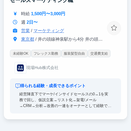
セールスマーケティング職
す。
時給
1,500円〜3,000円
【ポイント③｜大手企業との案件多数！】
クライアントは日本を代表する大手企業ばかり！エン
週
2日〜
ジニアとしても社会人としても大きく成長できるイン
営業
/
マーケティング
ターンです。
東京都
/ 井の頭線神泉駅から4分 井の頭線渋谷駅から6分
未経験OK
フレックス勤務
服装髪型自由
交通費支給
現場Hub株式会社
得られる経験・成長できるポイント
経営陣直下でマーケ/インサイドセールスの0→1を実
務で回し、仮説立案→リスト化→架電/メール
→CRM→分析→改善の一連をオーナーとして経験でき
ます。
そのため、顧客理解・数的思考・言語化/資料化力が
鍛えられ、どの業界でも通用する営業/企画の基礎体
力が身につきます。また、SaaS営業・事業開発・プ