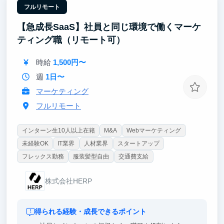
経営陣のすぐ隣で、超一流の意思決定プロセスを肌で
フルリモート
感じつつ直接吸収できます。日々のフィードバックを
【急成長SaaS】社員と同じ環境で働くマーケ
通じ、どこでも通用する「解像度の高い思考力」を身
に沁み込ませます。
ティング職（リモート可）
【東大早慶8割】
時給
1,500円〜
高倍率を突破したトップ層が集結。オフィスに来るだ
けで視座が高まる刺激を受けることができます。過
週
1日〜
去、インターン生は戦略コンサル・外銀・総合商社等
マーケティング
のトップ企業へ内定しています。
フルリモート
インターン生10人以上在籍
M&A
Webマーケティング
未経験OK
IT業界
人材業界
スタートアップ
フレックス勤務
服装髪型自由
交通費支給
株式会社HERP
得られる経験・成長できるポイント