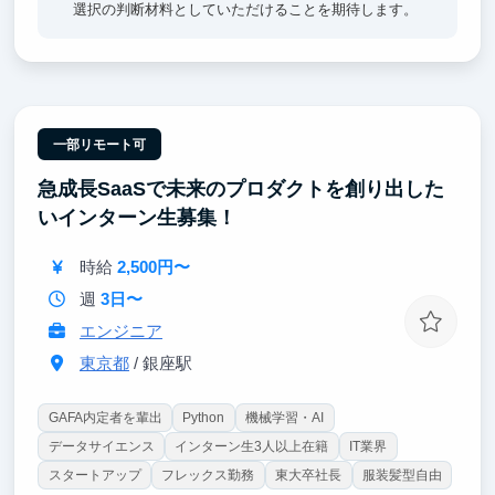
選択の判断材料としていただけることを期待します。
一部リモート可
急成長SaaSで未来のプロダクトを創り出した
いインターン生募集！
時給
2,500円〜
週
3日〜
エンジニア
東京都
/ 銀座駅
GAFA内定者を輩出
Python
機械学習・AI
データサイエンス
インターン生3人以上在籍
IT業界
スタートアップ
フレックス勤務
東大卒社長
服装髪型自由