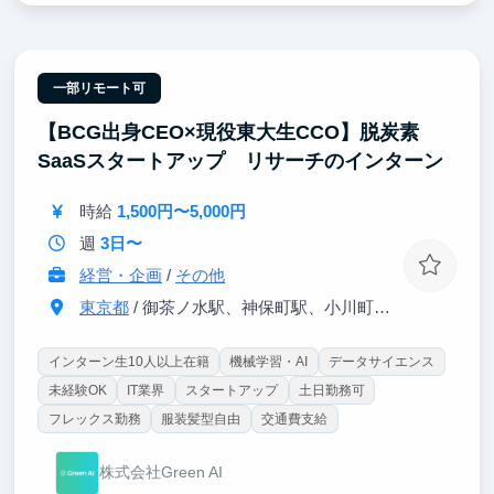
【ポイント②｜時給3,500〜6,000円】
学生扱いせず、一人のプロフェッショナルとして扱い
ます。マッキンゼー出身の代表や精鋭チームと共に、
一部リモート可
最新技術がビジネス価値に変わる瞬間を体感できま
【BCG出身CEO×現役東大生CCO】脱炭素
す。
SaaSスタートアップ リサーチのインターン
【ポイント③｜ 開発から社会実装まで一貫して担
当】
時給
1,500円〜5,000円
検証（PoC）から本番環境へのデプロイまで一気通
貫。最大手ゼネコン様等への導入プロジェクトを通
週
3日〜
じ、社会実装の最前線で実戦経験を積めます。
経営・企画
/
その他
東京都
/ 御茶ノ水駅、神保町駅、小川町、淡路町駅から徒歩5分程度
インターン生10人以上在籍
機械学習・AI
データサイエンス
未経験OK
IT業界
スタートアップ
土日勤務可
フレックス勤務
服装髪型自由
交通費支給
株式会社Green AI