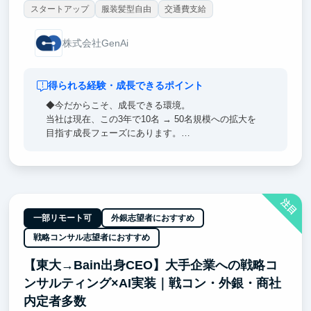
スタートアップ
服装髪型自由
交通費支給
株式会社GenAi
得られる経験・成長できるポイント
◆今だからこそ、成長できる環境。
当社は現在、この3年で10名 → 50名規模への拡大を
目指す成長フェーズにあります。
このタイミングでジョインすることで、少数精鋭の中
で実践的なスキルを身につけるだけでなく、
「PL」「新規事業責任者」といったポジションにも、
年齢に関係なく挑戦できます。
注目
◆ 自分の手で価値を生み出す力を元に、起業も視野
一部リモート可
外銀志望者におすすめ
に。
戦略コンサル志望者におすすめ
フロントからバックエンド、インフラ、生成AIの活用
【東大→Bain出身CEO】大手企業への戦略コ
まで─
ンサルティング×AI実装｜戦コン・外銀・商社
開発環境には最新のAIを導入しており、「最先端×実
践」で学べるのが特長です。
内定者多数