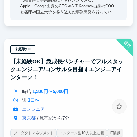
Apple、Google出身のCEOやA.T.Kearney出身のCOO
と省庁や国立大学を巻き込んだ事業開発を行っていた
だきます。戦略立案から実行まで担当し、裁量権を持
って進めていただきます。
【興味関心に合わせて業務が選べる】
注目
得意なスキルを活かすことはもちろん、興味のある業
務にはどんどん挑戦できる環境が整っています。
未経験OK
実務経験を積みながら成長でき、就活で武器になるエ
【未経験OK】急成長ベンチャーでフルスタッ
ピソードが得られます。
クエンジニア/コンサルを目指すエンジニアイ
【学業や学生生活との両立応援】
ンターン！
試験や免許合宿等でまとまったお休みを取ることも可
能です。
時給
1,300円〜5,000円
事業が生まれる・伸びる瞬間を一緒に楽しめる仲間を
週
3日〜
お待ちしています！
エンジニア
東京都
/ 原宿駅から7分
プロダクトマネジメント
インターン生10人以上在籍
IT業界