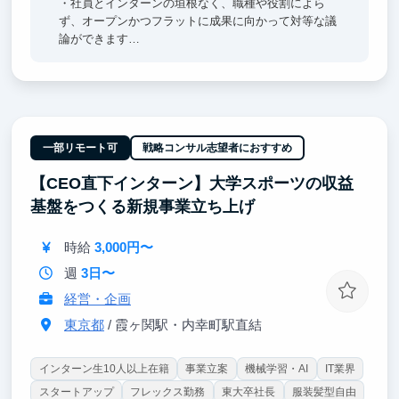
・社員とインターンの垣根なく、職種や役割によら
ず、オープンかつフラットに成果に向かって対等な議
論ができます
・お客様との距離感が近いので、開発・ビジネス双方
が協働しながらサービス価値を高めることに集中でき
ます
一部リモート可
戦略コンサル志望者におすすめ
【CEO直下インターン】大学スポーツの収益
基盤をつくる新規事業立ち上げ
時給
3,000円〜
週
3日〜
経営・企画
東京都
/ 霞ヶ関駅・内幸町駅直結
インターン生10人以上在籍
事業立案
機械学習・AI
IT業界
スタートアップ
フレックス勤務
東大卒社長
服装髪型自由