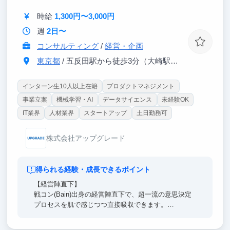
実際に経験を糧に起業した卒業生もいます。
時給
1,300円〜3,000円
"自分の手で価値を生み出す力" を本気で身につけたい
週
2日〜
人はぜひ。
コンサルティング
/
経営・企画
東京都
/ 五反田駅から徒歩3分（大崎駅から徒歩8分）
インターン生10人以上在籍
プロダクトマネジメント
事業立案
機械学習・AI
データサイエンス
未経験OK
IT業界
人材業界
スタートアップ
土日勤務可
株式会社アップグレード
得られる経験・成長できるポイント
【経営陣直下】
戦コン(Bain)出身の経営陣直下で、超一流の意思決定
プロセスを肌で感じつつ直接吸収できます。
日々のフィードバックを通じ、どこでも通用する「解
像度の高い思考力」を身に沁み込ませます。