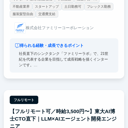
不動産業界
スタートアップ
土日勤務可
フレックス勤務
服装髪型自由
交通費支給
株式会社ファミリーコーポレーション
得られる経験・成長できるポイント
社長直下のシンクタンク「ファミリーラボ」で、21世
紀を代表する企業を目指して成長戦略を描くインター
ンです。
1. 社長の思考を読み解き、成長戦略に落とし込む
日々トップ層と情報交換する社長の発言を構造化
し、経営判断に資するアウトプットを作る。社長定例
で直接議論する環境です。
フルリモート
2. 元マッキンゼーの顧問が直接レビュー
【フルリモート可／時給3,500円〜】東大AI博
アウトプットは元マッキンゼーの顧問が直接レビュ
ー。戦略コンサルの思考法を実務で学べます。
士CTO直下｜LLM×AIエージェント開発エンジ
ニア
3. 不動産×金融×M&Aの実データに触れる