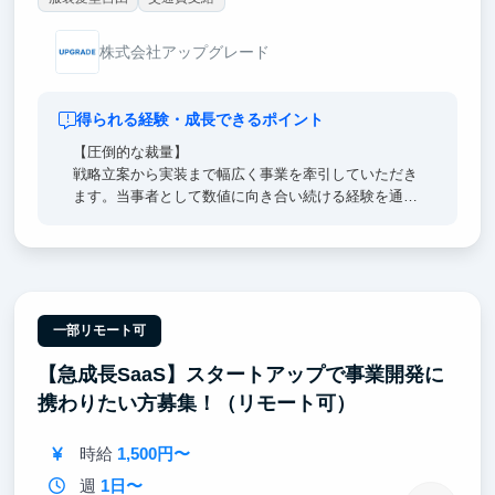
株式会社アップグレード
得られる経験・成長できるポイント
【圧倒的な裁量】
戦略立案から実装まで幅広く事業を牽引していただき
ます。当事者として数値に向き合い続ける経験を通
じ、戦略設計力や運用分析力、PdM的視座がセンスに
頼らない再現性のあるマーケティング力として身につ
きます。
【経営陣直下】
経営陣のすぐ隣で、超一流の意思決定プロセスを肌で
一部リモート可
感じつつ直接吸収できます。日々のフィードバックを
【急成長SaaS】スタートアップで事業開発に
通じ、どこでも通用する「解像度の高い思考力」を身
に沁み込ませます。
携わりたい方募集！（リモート可）
【東大早慶8割】
時給
1,500円〜
高倍率を突破したトップ層の学生が集結。オフィスに
来るだけで視座が高まる刺激を受けることができま
週
1日〜