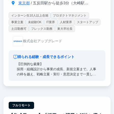
東京都
/ 五反田駅から徒歩3分（大崎駅から徒歩8分）
インターン生10人以上在籍
プロダクトマネジメント
事業立案
未経験OK
IT業界
人材業界
スタートアップ
土日勤務可
フレックス勤務
東大卒社長
株式会社アップグレード
得られる経験・成長できるポイント
【圧倒的な裁量】
採用・組織設計から事業の成長、新規立案まで。人事
の枠を越え、戦略立案・実行・意思決定まで一貫して
担えます。CEO直下で組織と事業を創り上げることが
できます。
【Bain出身CEO直下】
CEOのすぐ隣で、超一流の意思決定プロセスを肌で感
じつつ直接吸収できます。日々のフィードバックを通
フルリモート
じ、どこでも通用する「解像度の高い思考力」を身に