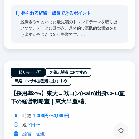
得られる経験・成長できるポイント
脱炭素やAIといった最先端のトレンドテーマを取り扱
いつつ、データに基づき、具体的で実践的な価値をど
う出すかをつきつめる事業です。
CCOは23歳、その他にも学生インターン14名が参加
しており、同世代と切磋琢磨しながら成長できる機会
が整っています。また、希望や能力に応じてプロジェ
クトの責任者を務めることもできます。
【リサーチ】
一部リモート可
外銀志望者におすすめ
社内で完結するリサーチ業務に留まらず、顧客との打
戦略コンサル志望者におすすめ
ち合わせの機会も多く、希望があればどのような経験
もできるため、情報整理力やコミュニケーション力を
【採用率2%】東大→戦コン(Bain)出身CEO直
実践的に磨くことができます。
下の経営戦略室｜東大早慶8割
時給
1,300円〜4,000円
週
2日〜
経営・企画