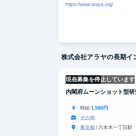
https://www.araya.org/
株式会社アラヤの長期イ
現在募集を停止しています
一部リモート可
内閣府ムーンショット型研
時給
1,500円
その他
東京都
/ 六本木一丁目駅