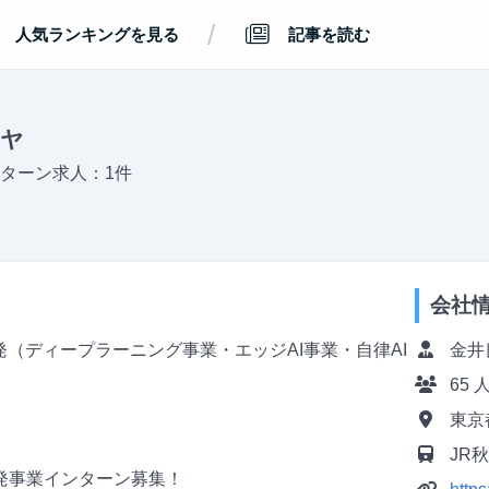
/
人気ランキングを見る
記事を読む
ラヤ
ターン求人：1件
会社
発（ディープラーニング事業・エッジAI事業・自律AI
金井
65 
東京
JR
発事業インターン募集！