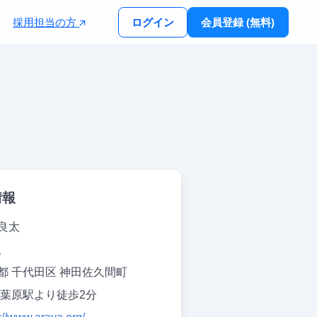
採用担当の方
ログイン
会員登録 (無料)
情報
良太
人
都 千代田区 神田佐久間町
秋葉原駅より徒歩2分