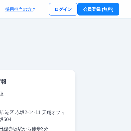
採用担当の方
ログイン
会員登録 (無料)
情報
陸
人
 港区 赤坂2-14-11 天翔オフィ
坂504
田線赤坂駅から徒歩3分