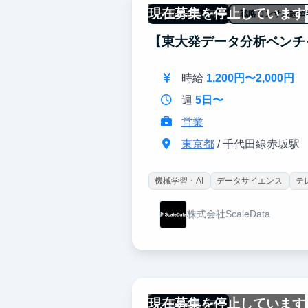
現在募集を停止しています
一部リモート可
戦略コンサル志望
【東大発データ分析ベンチ
時給
1,200円〜2,000円
週
5日〜
営業
東京都
/ 千代田線赤坂駅
機械学習・AI
データサイエンス
テ
株式会社ScaleData
現在募集を停止しています
一部リモート可