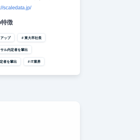
://scaledata.jp/
の特徴
トアップ
東大卒社長
ンサル内定者を輩出
内定者を輩出
IT業界