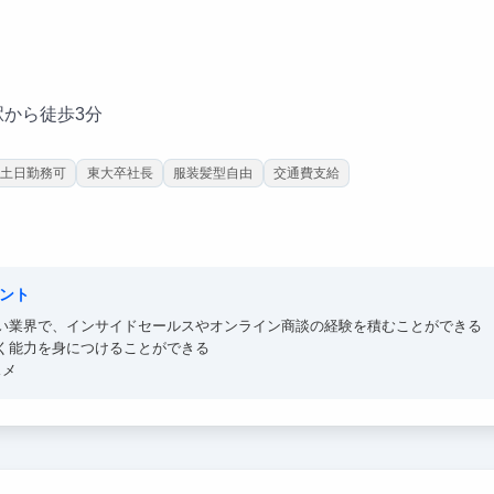
駅から徒歩3分
土日勤務可
東大卒社長
服装髪型自由
交通費支給
ント
い業界で、インサイドセールスやオンライン商談の経験を積むことができる
く能力を身につけることができる
スメ