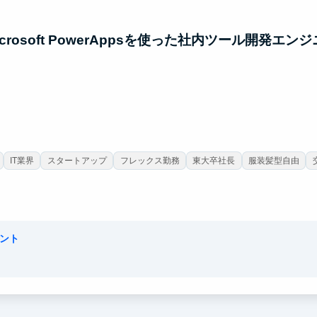
rosoft PowerAppsを使った社内ツール開発エン
IT業界
スタートアップ
フレックス勤務
東大卒社長
服装髪型自由
ント