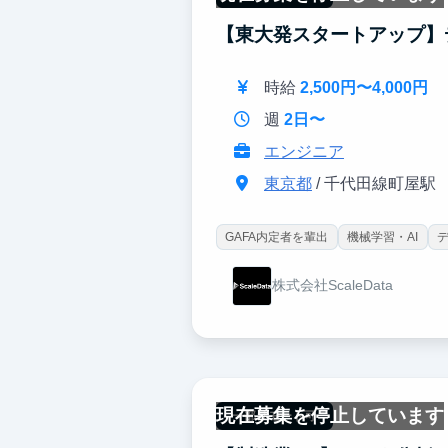
【東大発スタートアップ】
時給
2,500円〜4,000円
週
2日〜
エンジニア
東京都
/ 千代田線町屋駅
GAFA内定者を輩出
機械学習・AI
株式会社ScaleData
現在募集を停止しています
一部リモート可