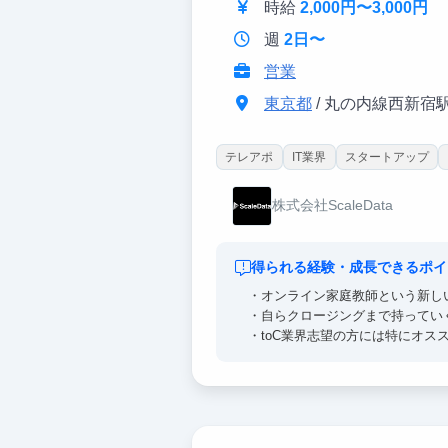
時給
2,000円〜3,000円
週
2日〜
営業
東京都
/ 丸の内線西新宿
テレアポ
IT業界
スタートアップ
株式会社ScaleData
得られる経験・成長できるポイ
・オンライン家庭教師という新し
・自らクロージングまで持ってい
・toC業界志望の方には特にオス