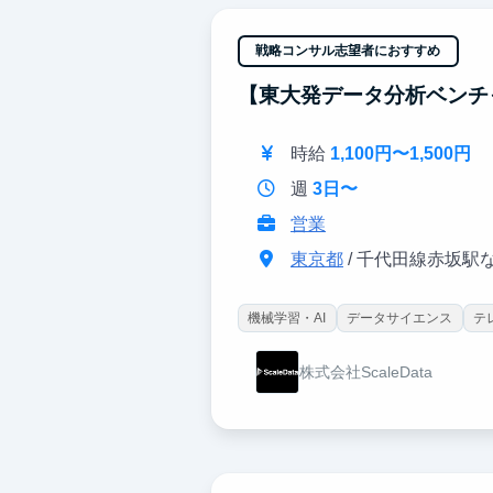
戦略コンサル志望者におすすめ
【東大発データ分析ベンチ
時給
1,100円〜1,500円
週
3日〜
営業
東京都
/ 千代田線赤坂駅
機械学習・AI
データサイエンス
テ
株式会社ScaleData