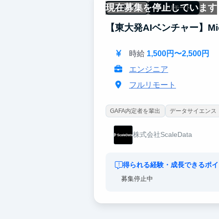
現在募集を停止しています
未経験OK
フルリモート
【東大発AIベンチャー】Mic
時給
1,500円〜2,500円
エンジニア
フルリモート
GAFA内定者を輩出
データサイエンス
株式会社ScaleData
得られる経験・成長できるポイ
募集停止中