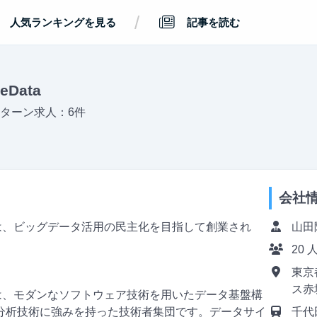
/
人気ランキングを見る
記事を読む
eData
ターン求人：6件
会社
タ）は、ビッグデータ活用の民主化を目指して創業され
山田
20 
。
東京都
ス赤
タ）は、モダンなソフトウェア技術を用いたデータ基盤構
分析技術に強みを持った技術者集団です。データサイ
千代