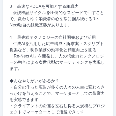
3｜ 高速なPDCAを可能とする組織力
– 仮説検証サイクルを圧倒的なスピードで回すこと
で、変わりゆく消費者の心を常に掴み続けるRe-
Nect独自の組織基盤があります。
4｜ 最先端テクノロジーの自社開発および活用
– 生成AIを活用した広告構成・訴求案・スクリプト
提案など、制作業務の効率化と精度向上を図る
「Re-Nect AI」を開発し、人の想像力とテクノロジ
ーの融合による次世代型のマーケティングを実現し
ます。
◆んなやりがいがあるか？
・自分の作った広告が多くの人々の人生に変わるき
っかけを与えることで、マーケターとしての影響力
を実感できます
・クライアントの命運を左右し得る大規模なプロジ
ェクトでマーケターとして活躍できます