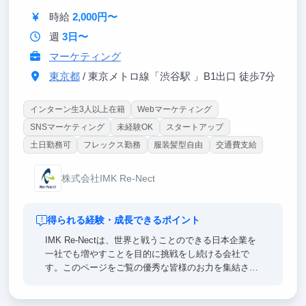
時給
2,000円〜
週
3日〜
マーケティング
東京都
/ 東京メトロ線「渋谷駅 」B1出口 徒歩7分
インターン生3人以上在籍
Webマーケティング
SNSマーケティング
未経験OK
スタートアップ
土日勤務可
フレックス勤務
服装髪型自由
交通費支給
株式会社IMK Re-Nect
得られる経験・成長できるポイント
IMK Re-Nectは、世界と戦うことのできる日本企業を
一社でも増やすことを目的に挑戦をし続ける会社で
す。このページをご覧の優秀な皆様のお力を集結さ
せ、IMK Re-Nectを次のステージまで飛躍的に成長さ
せていければと存じます。