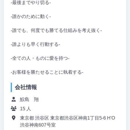
-最後までやり切る-
-誰かのために動く-
-誰でも、何度でも勝てる仕組みを考え抜く-
-誰よりも早く行動する-
-全ての人・ものに愛を持つ-
-お客様を勝たせることに執着する-
会社情報
鮫島 翔
15 人
東京都 渋谷区 東京都渋谷区神南1丁目5-6 H'O
渋谷神南607号室