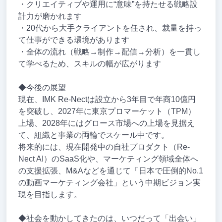
・クリエイティブや運用に“意味”を持たせる戦略設
計力が磨かれます
・20代から大手クライアントを任され、裁量を持っ
て仕事ができる環境があります
・全体の流れ（戦略→制作→配信→分析）を一貫し
て学べるため、スキルの幅が広がります
◆今後の展望
現在、IMK Re-Nectは設立から3年目で年商10億円
を突破し、2027年に東京プロマーケット（TPM）
上場、2028年にはグロース市場への上場を見据え
て、組織と事業の両輪でスケール中です。
将来的には、現在開発中の自社プロダクト（Re-
Nect AI）のSaaS化や、マーケティング領域全体へ
の支援拡張、M&Aなどを通じて「日本で圧倒的No.1
の動画マーケティング会社」という中期ビジョン実
現を目指します。
◆社会を動かしてきたのは、いつだって「出会い」