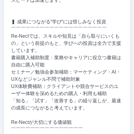
スピードは加速します。
▍ 成果につながる“学び“には惜しみなく投資
￣￣￣￣￣￣￣￣￣￣￣￣￣￣￣￣￣￣￣￣
Re-Nectでは、スキルや知見は「自ら取りにいくも
の」という前提のもと、学びへの投資は全力で支援
しています。
書籍購入補助制度：業務やキャリアに役立つ書籍は
自由に購入可能
セミナー／勉強会参加補助：マーケティング・AI・
UXなどジャンル不問で補助対象
UX体験費補助：クライアントや競合サービスのユ
ーザー体験を深めるための購入・利用も補助
「知る」「試す」「改善する」の繰り返しが、最速
の成長につながると考えています。
Re-Nectが大切にする価値観
￣￣￣￣￣￣￣￣￣￣￣￣￣￣￣