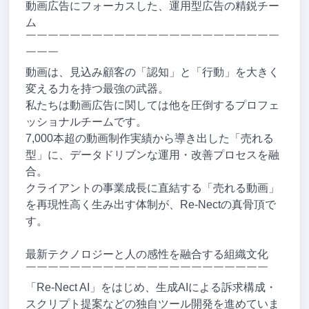
動画広告にフォーカスした、運用型広告の精鋭チー
ム
￣￣￣￣￣￣￣￣￣￣￣￣￣￣￣￣￣￣￣￣￣￣￣
￣￣￣
動画は、見込み顧客の「認知」と「行動」を大きく
変える力を持つ最強の武器。
私たちは動画広告に関しては他を圧倒するプロフェ
ッショナルチームです。
7,000本超の動画制作実績から導き出した「売れる
型」に、データドリブンな運用・改善プロセスを融
合。
クライアントの事業成長に直結する「売れる動画」
を再現性高く生み出す体制が、Re-Nectの真骨頂で
す。
最新テクノロジーと人の感性を融合する組織文化
￣￣￣￣￣￣￣￣￣￣￣￣￣￣￣￣￣￣￣￣￣￣
「Re-Nect AI」をはじめ、生成AIによる訴求構成・
スクリプト提案などの独自ツール開発を進めていま