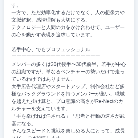
す。
一方で、ただ効率化するだけでなく、人の想像力や
文脈解釈、感情理解も大切にする。
テクノロジーと人間の力をかけ合わせて、ユーザー
の心を動かす表現を追求しています。
若手中心、でもプロフェッショナル
￣￣￣￣￣￣￣￣￣￣￣￣￣￣￣￣￣￣
メンバーの多くは20代後半〜30代前半。若手が中心
の組織ですが、単なるベンチャーの勢いだけで走っ
ているわけではありません。
大手広告代理店やスタートアップ、制作会社など多
様なバックグラウンドを持つメンバーが集い、職域
を越えた掛け算と、プロ意識の高さがRe-Nectのカ
ルチャーを支えています。
「手を挙げれば任される」「思考と行動の速さが武
器になる」
そんなスピードと挑戦を楽しめる人にとって、成長