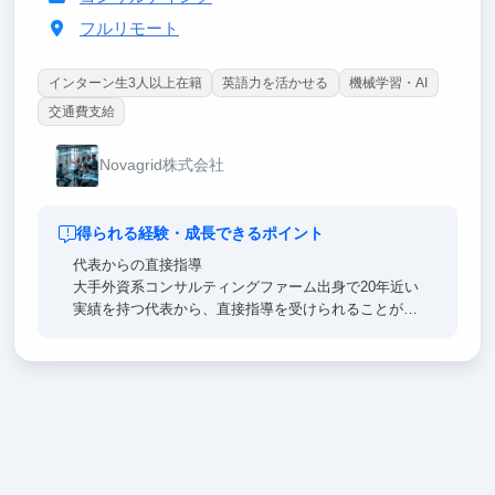
フルリモート
インターン生3人以上在籍
英語力を活かせる
機械学習・AI
交通費支給
Novagrid株式会社
得られる経験・成長できるポイント
代表からの直接指導
大手外資系コンサルティングファーム出身で20年近い
実績を持つ代表から、直接指導を受けられることが最
大の魅力です 。日々密にコミュニケーションをとり
ながら、技術力とビジネスセンスの両方を磨くことが
できます 。
AIビジネスの現場経験
東証プライム上場企業を含む複数の大手企業のプロジ
ェクトに参画し、生成AIやブロックチェーンといった
最先端技術を実際のビジネスで活用する貴重な経験が