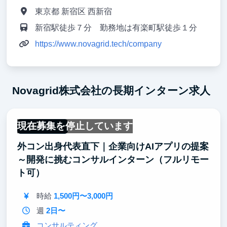
東京都 新宿区 西新宿
新宿駅徒歩７分 勤務地は有楽町駅徒歩１分
https://www.novagrid.tech/company
Novagrid株式会社の長期インターン求人
現在募集を停止しています
フルリモート
外コン出身代表直下｜企業向けAIアプリの提案
～開発に挑むコンサルインターン（フルリモー
ト可）
時給
1,500円〜3,000円
週
2日〜
コンサルティング