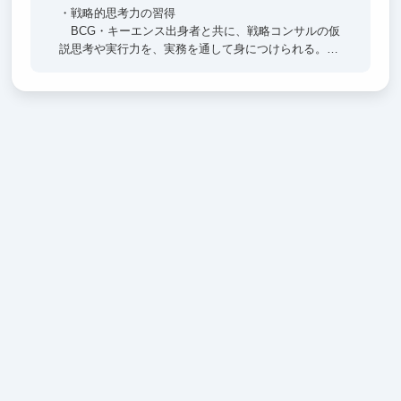
・戦略的思考力の習得
BCG・キーエンス出身者と共に、戦略コンサルの仮
説思考や実行力を、実務を通して身につけられる。
・社会課題解決型事業への参画
医師向けがん治療教育、食品ロス削減、保育人材育成
など、社会的インパクトの大きなプロジェクトを体験
できる。
・官民連携の現場を経験
大企業・官公庁・大学など150以上の組織と提携し、
「政策×事業」を同時に動かすプロジェクトを学べ
る。
・新規事業立ち上げのリアル
シェアNo.1事業を拡大しながら、0→1、10→100の成
長フェーズを実際に体感し、事業創造スキルを習得で
きる。