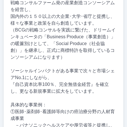
戦略コンサルファーム発の産業創造コンソーシアム
を経営し、
国内外の１５０以上の大企業･大学･省庁と提携し、
様々な事業と政策を自ら創造しています。
（BCGの戦略コンサルを実践に繋げた、ドリームイ
ンキュベータの「Business Produce（事業創造）」
の暖簾別けとして、「Social Produce（社会協
創）」を継承し、正式に商標特許を取得しているコ
ンソーシアムになります）
ソーシャルインパクトがある事業で次々と市場シェ
アNo.1にしながら、
『自己資本比率100％、完全無借金経営』を確立
し、更なる新規事業に拡大をしています。
具体的な事業例：
①医師･薬剤師･看護師等向けの癌治療分野の人材育
成事業
－パナソニックヘルスケアや厚労省等と提携し、