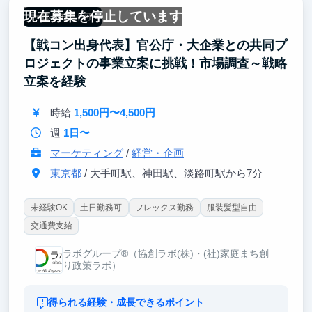
現在募集を停止しています
一部リモート可
【戦コン出身代表】官公庁・大企業との共同プ
ロジェクトの事業立案に挑戦！市場調査～戦略
立案を経験
時給
1,500円〜4,500円
週
1日〜
マーケティング
/
経営・企画
東京都
/ 大手町駅、神田駅、淡路町駅から7分
未経験OK
土日勤務可
フレックス勤務
服装髪型自由
交通費支給
ラボグループ®（協創ラボ(株)・(社)家庭まち創
り政策ラボ）
得られる経験・成長できるポイント