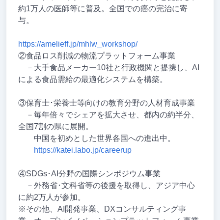
約1万人の医師等に普及。全国での癌の完治に寄
与。
https://amelieff.jp/mhlw_workshop/
②食品ロス削減の物流プラットフォーム事業
－大手食品メーカー10社と行政機関と提携し、AI
による食品需給の最適化システムを構築。
③保育士･栄養士等向けの教育分野の人材育成事業
－毎年倍々でシェアを拡大させ、都内の約半分、
全国7割の県に展開。
中国を初めとした世界各国への進出中。
https://katei.labo.jp/careerup
④SDGs･AI分野の国際シンポジウム事業
－外務省･文科省等の後援を取得し、アジア中心
に約2万人が参加。
※その他、AI開発事業、DXコンサルティング事