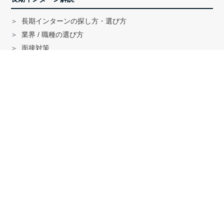
長期インターンの探し方・選び方
業界 / 職種の選び方
面接対策
ハイクラス就活のノウハウ
戦略コンサル「MBB」内定者インタビュー
外銀内定者インタビュー
「三菱商事」「三井物産」内定者インタビュー
就活に関する記事一覧
法人の方へ
サービスの特徴はこちら
資料ダウンロードはこちら
求人掲載はこちら