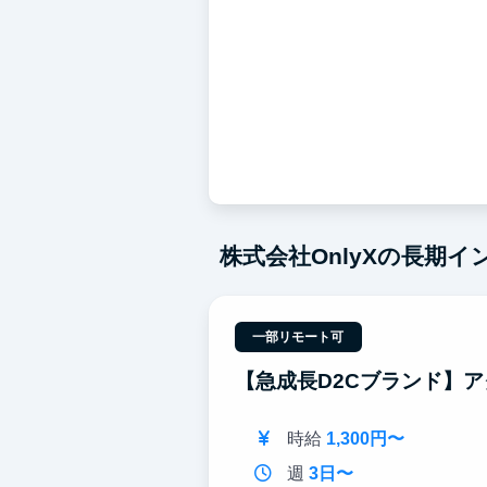
株式会社OnlyXの長期
一部リモート可
【急成長D2Cブランド】
時給
1,300円〜
週
3日〜