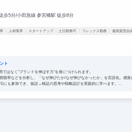
 徒歩5分/小田急線 参宮橋駅 徒歩8分
業界
人材業界
スタートアップ
土日勤務可
フレックス勤務
服装髪型自
ント
用ではなく“ブランドを伸ばす力”を身につけられます。
・視聴率などを分析し、「なぜ伸びたか/なぜ伸びなかったか」を言語化。感
MTGにも参加でき、仮説→検証の思考や戦略設計を実践的に学べます。
です。だからこそ、インターンの方もブランドを一緒に育てる当事者です。
つくり、認知や売上に直結する経験をしていただきたいと考えています。
具体的な成果として語れる経験を積むことができます。