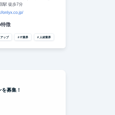
宿駅 徒歩7分
://onlyx.co.jp/
の特徴
トアップ
IT業界
人材業界
ンを募集！