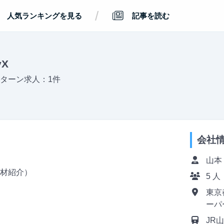
/
人気ランキングを見る
記事を読む
yX
ターン求人：1件
会社
山本
人材紹介）
5 人
東京都
ーパ
JR