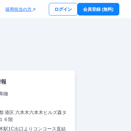
採用担当の方
ログイン
会員登録 (無料)
情報
剛徹
都 港区 六本木六本木ヒルズ森タ
１６階
木駅1C出口よりコンコース直結