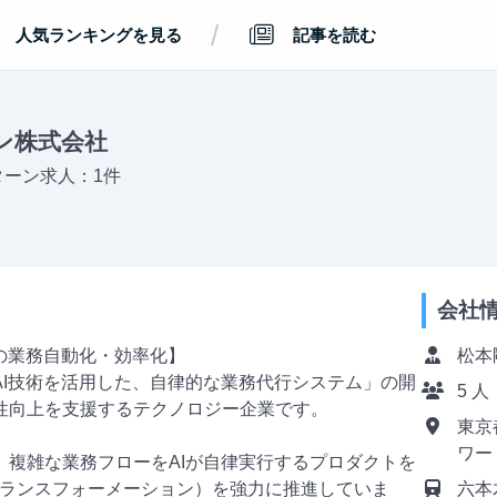
/
人気ランキングを見る
記事を読む
ン株式会社
ターン求人：1件
会社
の業務自動化・効率化】
松本
AI技術を活用した、自律的な業務代行システム」の開
5 人
性向上を支援するテクノロジー企業です。
東京
ワー
、複雑な業務フローをAIが自律実行するプロダクトを
トランスフォーメーション）を強力に推進していま
六本