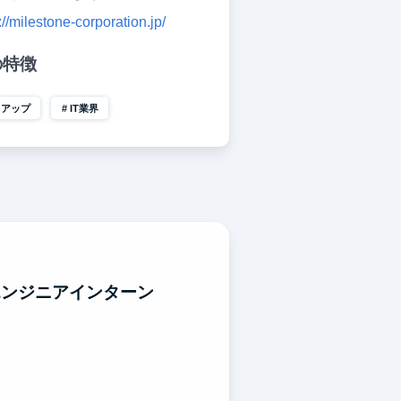
://milestone-corporation.jp/
の特徴
トアップ
IT業界
エンジニアインターン