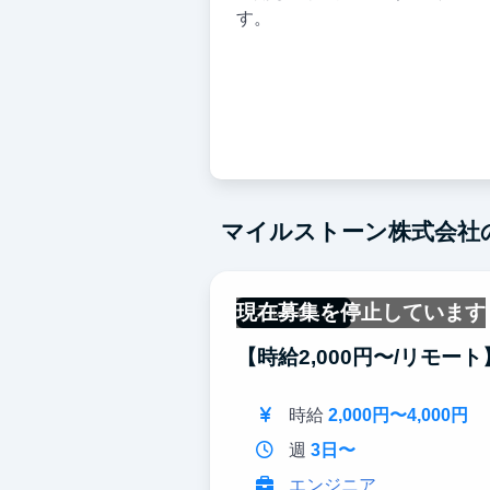
す。
マイルストーン株式会社
現在募集を停止しています
フルリモート
【時給2,000円〜/リモ
時給
2,000円〜4,000円
週
3日〜
エンジニア