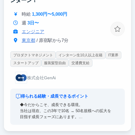
ンターン！
試験や免許合宿等でまとまったお休みを取ることも可
能です。
時給
1,300円〜5,000円
事業が生まれる・伸びる瞬間を一緒に楽しめる仲間を
週
3日〜
お待ちしています！
エンジニア
東京都
/ 原宿駅から7分
プロダクトマネジメント
インターン生10人以上在籍
IT業界
スタートアップ
服装髪型自由
交通費支給
株式会社GenAi
得られる経験・成長できるポイント
◆今だからこそ、成長できる環境。
当社は現在、この3年で10名 → 50名規模への拡大を
目指す成長フェーズにあります。
このタイミングでジョインすることで、少数精鋭の中
で実践的なスキルを身につけるだけでなく、
「PL」「新規事業責任者」といったポジションにも、