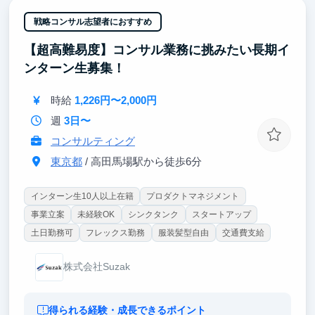
ます。学生のうちから企業の意思決定に貢献でき、責
任ある実務経験を積むことが可能です。
戦略コンサル志望者におすすめ
【超高難易度】コンサル業務に挑みたい長期イ
【ポイント③｜新規事業の最前線に触れる】
クライアント企業の既存サービスを改善するだけでな
ンターン生募集！
く、新規事業の受容性検証にも携わります。市場のト
レンドを肌で感じながら、コンサルティングの本質を
時給
1,226円〜2,000円
学ぶことができます。
週
3日〜
コンサルティング
東京都
/ 高田馬場駅から徒歩6分
インターン生10人以上在籍
プロダクトマネジメント
事業立案
未経験OK
シンクタンク
スタートアップ
土日勤務可
フレックス勤務
服装髪型自由
交通費支給
株式会社Suzak
得られる経験・成長できるポイント