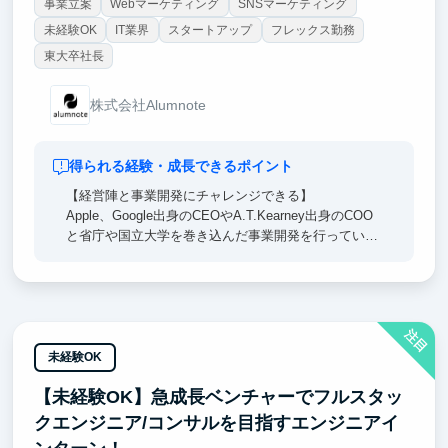
事業立案
Webマーケティング
SNSマーケティング
未経験OK
IT業界
スタートアップ
フレックス勤務
東大卒社長
株式会社Alumnote
得られる経験・成長できるポイント
【経営陣と事業開発にチャレンジできる】
Apple、Google出身のCEOやA.T.Kearney出身のCOO
と省庁や国立大学を巻き込んだ事業開発を行っていた
だきます。戦略立案から実行まで担当し、裁量権を持
って進めていただきます。
【興味関心に合わせて業務が選べる】
注目
得意なスキルを活かすことはもちろん、興味のある業
務にはどんどん挑戦できる環境が整っています。
未経験OK
実務経験を積みながら成長でき、就活で武器になるエ
【未経験OK】急成長ベンチャーでフルスタッ
ピソードが得られます。
クエンジニア/コンサルを目指すエンジニアイ
【学業や学生生活との両立応援】