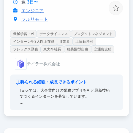
週
3日〜
エンジニア
フルリモート
機械学習・AI
データサイエンス
プロダクトマネジメント
インターン生3人以上在籍
IT業界
土日勤務可
フレックス勤務
東大卒社長
服装髪型自由
交通費支給
テイラー株式会社
得られる経験・成長できるポイント
Tailorでは、大企業向けの業務アプリをAIと最新技術
でつくるインターンを募集しています。
【ポイント①｜一流のエンジニア直下で開発できる】
チームにはマッキンゼー出身の社長をはじめ、メルカ
リ・リクルート・楽天・NRIなど大手やメガベンチャ
ー出身のメンバーが多数在籍。