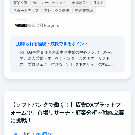
事業立案
Webマーケティング
未経験OK
IT業界
スタートアップ
フレックス勤務
交通費支給
株式会社Forgers
得られる経験・成長できるポイント
RITTAI事業責任者の田中や事業の中心メンバーのもと
で、法人営業・マーケティング・カスタマーサクセ
ス・プロジェクト推進など、ビジネスサイドの幅広い
業務に挑戦できます。
単なる作業ではなく、顧客課題を自ら考え、提案内容
を整理し、社内外のメンバーを巻き込みながら事業を
前に進める経験ができます。
【ソフトバンクで働く！】広告DXプラットフ
スタートアップが成長していく過程を間近で体感でき
ォームで、市場リサーチ・顧客分析～戦略立案
るため、就活でも「自分で考え、行動し、成果につな
げた経験」として語りやすい実践的なエピソードを得
に挑戦！
られます。
時給
1,200円〜