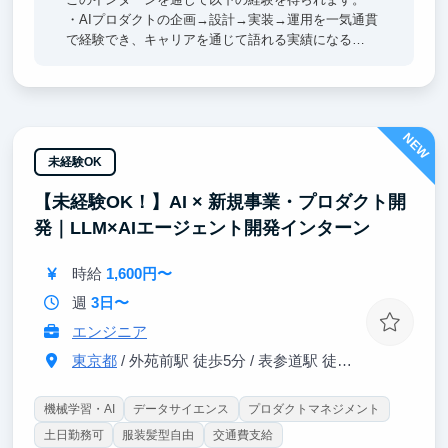
・AIプロダクトの企画→設計→実装→運用を一気通貫
で経験でき、キャリアを通じて語れる実績になる
・自分がつくったものが実際の業務で使われ、「動く
ものを届けた」という手応えがエンジニアとしての確
かな土台になる
・課題の発見から解決策の設計まで自分で判断する経
NEW
験を通じて、いま社会が求めている「AIを使いこなせ
る人材」に近づける
未経験OK
・エンタメ・通信・店舗・バックオフィスなど多業種
【未経験OK！】AI × 新規事業・プロダクト開
の課題に触れ、技術の応用力と業界を横断する視野が
身につく
発｜LLM×AIエージェント開発インターン
・立ち上げ期のAIチームに参画し、仕組みづくりから
関われる希少な経験が得られる
時給
1,600円〜
週
3日〜
エンジニア
東京都
/ 外苑前駅 徒歩5分 / 表参道駅 徒歩8分 / 青山一丁目駅
機械学習・AI
データサイエンス
プロダクトマネジメント
土日勤務可
服装髪型自由
交通費支給