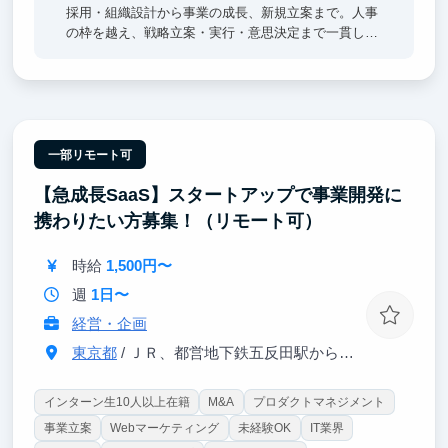
採用・組織設計から事業の成長、新規立案まで。人事
の枠を越え、戦略立案・実行・意思決定まで一貫して
担えます。CEO直下で組織と事業を創り上げることが
できます。
【Bain出身CEO直下】
CEOのすぐ隣で、超一流の意思決定プロセスを肌で感
じつつ直接吸収できます。日々のフィードバックを通
一部リモート可
じ、どこでも通用する「解像度の高い思考力」を身に
【急成長SaaS】スタートアップで事業開発に
沁み込ませます。
携わりたい方募集！（リモート可）
【東大早慶8割】
高倍率を突破したトップ層の学生が集結。オフィスに
時給
1,500円〜
来るだけで視座が高まる刺激を受けることができま
す。過去、インターン生は戦略コンサル・外銀・総合
週
1日〜
商社等のトップ企業へ内定しています。
経営・企画
東京都
/ ＪＲ、都営地下鉄五反田駅から徒歩1分
インターン生10人以上在籍
M&A
プロダクトマネジメント
事業立案
Webマーケティング
未経験OK
IT業界