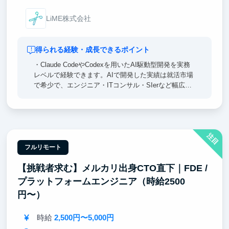
LiME株式会社
得られる経験・成長できるポイント
・Claude CodeやCodexを用いたAI駆動型開発を実務
レベルで経験できます。AIで開発した実績は就活市場
で希少で、エンジニア・ITコンサル・SIerなど幅広い
キャリアで強い差別化ポイントになります。
・設計/実装/効果検証まで一気通貫で担当できます。
部分的な作業だけの一般的なインターンと異なり、選
注目
考で語れるエピソードの密度が圧倒的に高くなりま
す。
フルリモート
【挑戦者求む】メルカリ出身CTO直下｜FDE /
・経営幹部陣と直接議論しながらプロジェクトを動か
す経験が得られるチャンスもあり、このような経験は
プラットフォームエンジニア（時給2500
大企業インターンではほぼ得られません。ハイレベル
円〜）
の意思決定プロセスを間近で体感でき、将来の起業・
戦略職を目指す方にも特に価値の高い環境です。
時給
2,500円〜5,000円