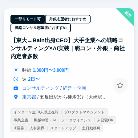
年齢に関係なく挑戦できます。
注目
◆ 自分の手で価値を生み出す力を元に、起業も視野
一部リモート可
外銀志望者におすすめ
に。
戦略コンサル志望者におすすめ
フロントからバックエンド、インフラ、生成AIの活用
【東大→Bain出身CEO】大手企業への戦略コ
まで─
ンサルティング×AI実装｜戦コン・外銀・商社
開発環境には最新のAIを導入しており、「最先端×実
践」で学べるのが特長です。
内定者多数
実際に経験を糧に起業した卒業生もいます。
時給
1,300円〜3,000円
"自分の手で価値を生み出す力" を本気で身につけたい
週
2日〜
人はぜひ。
コンサルティング
/
経営・企画
東京都
/ 五反田駅から徒歩3分（大崎駅から徒歩8分）
インターン生10人以上在籍
プロダクトマネジメント
事業立案
機械学習・AI
データサイエンス
未経験OK
IT業界
人材業界
スタートアップ
土日勤務可