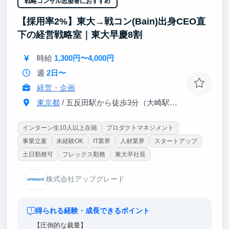
戦略コンサル志望者におすすめ
れに見識を持ったメンバーが集まっています。
【採用率2%】東大→戦コン(Bain)出身CEO直
インターン生の方は、新規事業共創、コンサルティン
下の経営戦略室｜東大早慶8割
グ、ソリューション開発の現場で、「事業を創造/変
革する力」を体感頂くことが可能です。
時給
1,300円〜4,000円
週
2日〜
経営・企画
東京都
/ 五反田駅から徒歩3分（大崎駅から徒歩8分）
インターン生10人以上在籍
プロダクトマネジメント
事業立案
未経験OK
IT業界
人材業界
スタートアップ
土日勤務可
フレックス勤務
東大卒社長
株式会社アップグレード
得られる経験・成長できるポイント
【圧倒的な裁量】