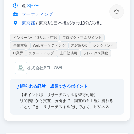
週
3日〜
マーケティング
東京都
/ 東京駅,日本橋駅徒歩10分/京橋駅徒歩3分/宝町駅徒歩8分
インターン生10人以上在籍
プロダクトマネジメント
事業立案
Webマーケティング
未経験OK
シンクタンク
IT業界
スタートアップ
土日勤務可
フレックス勤務
株式会社BELLOWL
得られる経験・成長できるポイント
【ポイント①｜リサーチスキルを習得可能】
設問設計から実査、分析まで、調査の全工程に携わる
ことができ、リサーチスキルだけでなく、ビジネスの
根幹を支える思考力も鍛えられます。
【ポイント②｜企業の意思決定を支援】
大手企業がクライアントの案件にも関わることができ