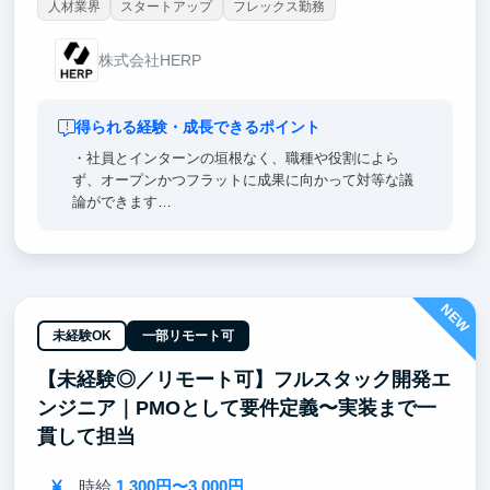
人材業界
スタートアップ
フレックス勤務
株式会社HERP
得られる経験・成長できるポイント
・社員とインターンの垣根なく、職種や役割によら
ず、オープンかつフラットに成果に向かって対等な議
論ができます
・お客様との距離感が近いので、開発・ビジネス双方
が協働しながらサービス価値を高めることに集中でき
ます
NEW
未経験OK
一部リモート可
【未経験◎／リモート可】フルスタック開発エ
ンジニア｜PMOとして要件定義〜実装まで一
貫して担当
時給
1,300円〜3,000円