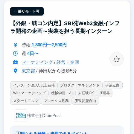
・東大の優秀な学生メンバーと切磋琢磨しながら、半
年後にはフリーランスやPMとして活躍できるレベル
一部リモート可
の実践力を養成します。
【外銀・戦コン内定】SBI発Web3金融インフ
「技術×ビジネス」の両輪を最速で回し、自らの手で
ラ開発の企画～実装を担う長期インターン
会社をスケールさせる手応えは、他では得られない成
長体験になるはずです。圧倒的なスピードで市場価値
時給
1,800円〜2,500円
を高めたい方の挑戦を待っています。
週
4日〜
マーケティング
/
経営・企画
東京都
/ 神田駅から徒歩5分
インターン生3人以上在籍
プロダクトマネジメント
事業立案
Webマーケティング
機械学習・AI
未経験OK
IT業界
スタートアップ
フレックス勤務
服装髪型自由
株式会社CoinPost
得られる経験・成長できるポイント