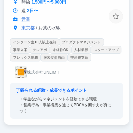
時給
1,500円〜5,000円
に体感できます。
週
2日〜
営業
東京都
/ お茶の水駅
インターン生10人以上在籍
プロダクトマネジメント
事業立案
テレアポ
未経験OK
人材業界
スタートアップ
フレックス勤務
服装髪型自由
交通費支給
株式会社UNLIMIT
得られる経験・成長できるポイント
・学生ながらマネジメントを経験できる環境
・営業行為・事業構築を通じてPDCAを回す力が身に
つく