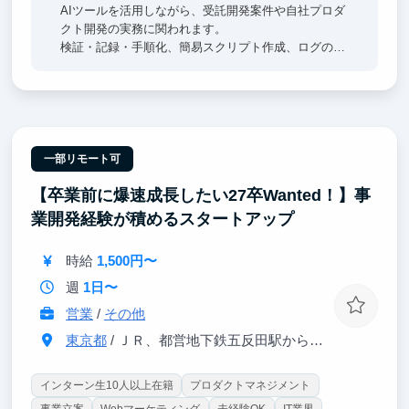
AIツールを活用しながら、受託開発案件や自社プロダ
クト開発の実務に関われます。
検証・記録・手順化、簡易スクリプト作成、ログの一
次切り分け、運用自動化、実装・デリバリーまで段階
的に経験できます。
曖昧な課題を理解し、自分なりに解決手段を考え、実
装まで進める経験は、エンジニアとしての実践力につ
ながります。
一部リモート可
【卒業前に爆速成長したい27卒Wanted！】事
業開発経験が積めるスタートアップ
時給
1,500円〜
週
1日〜
営業
/
その他
東京都
/ ＪＲ、都営地下鉄五反田駅から徒歩1分
インターン生10人以上在籍
プロダクトマネジメント
事業立案
Webマーケティング
未経験OK
IT業界