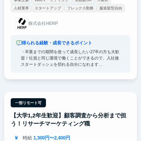
人材業界
スタートアップ
フレックス勤務
服装髪型自由
株式会社HERP
得られる経験・成長できるポイント
・卒業までの期間を使って成長したい27卒の方も大歓
迎！社員と同じ環境で働くことができるので、入社後
スタートダッシュを切れる自分になれます
・社員とインターンの垣根なく、職種や役割によら
ず、オープンかつフラットに成果に向かって対等な議
論ができる環境です
一部リモート可
【大学1,2年生歓迎】顧客調査から分析まで担
う！リサーチマーケティング職
時給
1,300円〜2,400円