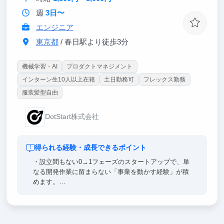
週
3日〜
エンジニア
東京都
/ 春日駅より徒歩3分
機械学習・AI
プロダクトマネジメント
インターン生10人以上在籍
土日勤務可
フレックス勤務
服装髪型自由
DotStart株式会社
得られる経験・成長できるポイント
・設立間もない0→1フェーズのスタートアップで、単
なる開発作業に留まらない「事業を動かす経験」が積
めます。
・Next.jsやTypeScriptを駆使した実装はもちろん、要
件定義や商談への同席、プロジェクト管理まで、エン
ジニアの枠を超えた一気通貫のスキルが身につく環境
です。