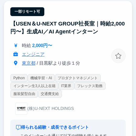
・ソフトバンクとの新規プロジェクト創出経験
・顧客環境の分析、戦略立案の経験
一部リモート可
・スタートアップの働き方、意思決定の速さの体感
【USEN＆U-NEXT GROUP社長室｜時給2,000
・急成長していく会社の中身がどうなっていくのかの
体験
円〜】生成AI／AI Agentインターン
・社長、役員からのフィードバックによる成長機会
時給
2,000円〜
エンジニア
東京都
/ 目黒駅より徒歩１分
Python
機械学習・AI
プロダクトマネジメント
インターン生3人以上在籍
IT業界
フレックス勤務
服装髪型自由
交通費支給
(株)U-NEXT HOLDINGS
得られる経験・成長できるポイント
このインターンを通じて以下の経験を得られます。