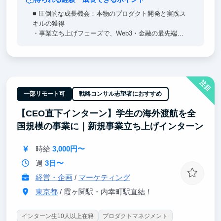
■ 圧倒的な成長機会：本物のプロダクト開発と実践ス
キルの獲得
・事業立ち上げフェーズで、Web3・金融の最先端プ
ロダクトを、企画から実装・リリースまで担当。0→1
の新規プロダクト開発経験をここで！
・最新のAIを活用した開発に日常的に触れられる。
・日本語・英語・中国語が飛び交う国際環境で、世界
注目
を相手に働く力を磨ける！
一部リモート可
戦略コンサル志望者におすすめ
■ 将来のキャリアをデザイン：起業にも就職にも活か
【CEO直下インターン】学生の海外渡航を全
せる経験を
・自己成長・キャリア探求を支援する実践環境で、多
国規模の事業に｜新規事業立ち上げインターン
様なプロジェクトを経験できる
・将来に直結する課題解決力・推進力を体得し、卒業
時給
3,000円〜
後に即戦力として活躍できる
週
3日〜
経営・企画
/
マーケティング
東京都
/ 霞ヶ関駅・内幸町駅直結！
インターン生10人以上在籍
プロダクトマネジメント