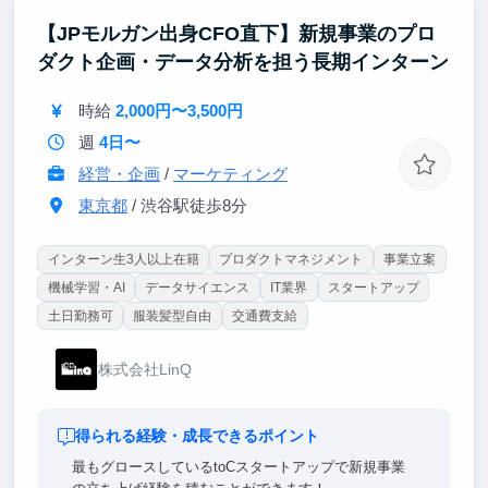
【ポイント②｜AI活用は前提、あなたの力で会社の成
【JPモルガン出身CFO直下】新規事業のプロ
長角度を高める】
ダクト企画・データ分析を担う長期インターン
AI Agentの実行基盤、Coding Agent前提の開発体制を
確立していただくことを期待します。
時給
2,000円〜3,500円
【ポイント③｜超大手企業とのプロダクト開発】
週
4日〜
クライアントは日本を代表する大手企業が中心。起業
を目指す方は、Salesから全てのフェーズに関与可
経営・企画
/
マーケティング
能。
東京都
/ 渋谷駅徒歩8分
インターン生3人以上在籍
プロダクトマネジメント
事業立案
機械学習・AI
データサイエンス
IT業界
スタートアップ
土日勤務可
服装髪型自由
交通費支給
株式会社LinQ
得られる経験・成長できるポイント
最もグロースしているtoCスタートアップで新規事業