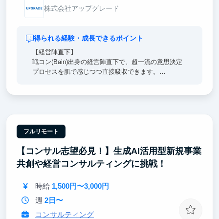
株式会社アップグレード
得られる経験・成長できるポイント
【経営陣直下】
戦コン(Bain)出身の経営陣直下で、超一流の意思決定
プロセスを肌で感じつつ直接吸収できます。
日々のフィードバックを通じ、どこでも通用する「解
像度の高い思考力」を身に沁み込ませます。
【圧倒的な裁量】
売上1兆円超の日本を代表する大手企業に対し戦略立
案からAI実装まで一気通貫で関与。
フルリモート
リサーチに留まらず、プロジェクトに当事者として大
【コンサル志望必見！】生成AI活用型新規事業
きく裁量を持って入り込んでいただきます。
共創や経営コンサルティングに挑戦！
【東大早慶8割】
高倍率を突破したトップ層が集結。オフィスに来るだ
時給
1,500円〜3,000円
けで視座が高まる刺激を受けることができます。
過去インターン生は戦略コンサル・外銀・総合商社等
週
2日〜
のトップ企業へ内定しています。
コンサルティング