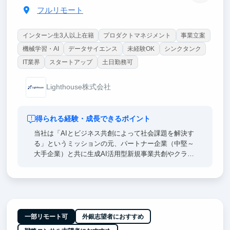
フルリモート
インターン生3人以上在籍
プロダクトマネジメント
事業立案
機械学習・AI
データサイエンス
未経験OK
シンクタンク
IT業界
スタートアップ
土日勤務可
Lighthouse株式会社
得られる経験・成長できるポイント
当社は「AIとビジネス共創によって社会課題を解決す
る」というミッションの元、パートナー企業（中堅～
大手企業）と共に生成AI活用型新規事業共創やクライ
アント企業の生成AI活用支援を推進している企業で
す。
各プロジェクトは0から1を生み出していく雲を掴むよ
うな抽象度の高い検討フェーズや、描いたビジョンを
実現させていくフェーズがあり、戦略/業務/ITコンサ
一部リモート可
外銀志望者におすすめ
ルそれぞれの素養が必要になるため、当社にはそれぞ