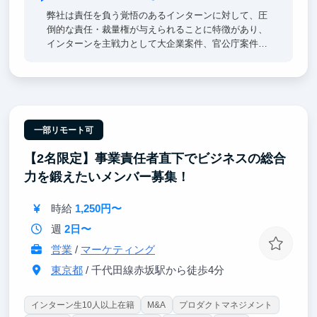
弊社は責任を負う覚悟のあるインターンに対して、圧
倒的な責任・裁量権が与えられることに特徴があり、
インターンを主戦力として大企業案件、官公庁案件を
納品するおそらく日本で唯一のコンサルティング会社
です。
弊社のインターンで圧倒的な責任・裁量とともに業務
に取り組むことで、多くのインターン生が「社会経験
のない一般的な大学生」から「日系大手、外資系企業
一部リモート可
において同期トップレベルとなるビジネスマン」へと
【2名限定】事業責任者直下でビジネスの総合
成長してきた実績があります。
力を鍛えたいメンバー募集！
時給
1,250円〜
週
2日〜
営業
/
マーケティング
東京都
/ 千代田線赤坂駅から徒歩4分
インターン生10人以上在籍
M&A
プロダクトマネジメント