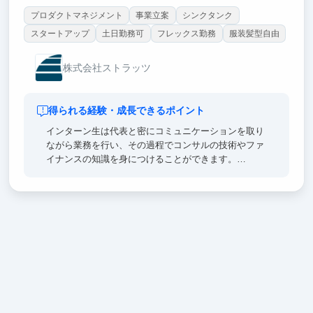
プロダクトマネジメント
事業立案
シンクタンク
スタートアップ
土日勤務可
フレックス勤務
服装髪型自由
株式会社ストラッツ
得られる経験・成長できるポイント
インターン生は代表と密にコミュニケーションを取り
ながら業務を行い、その過程でコンサルの技術やファ
イナンスの知識を身につけることができます。
また知識だけではなく、多様な業種・ビジネスモデル
のクライアントに伴走する経験を通じて、ビジネスに
おいてバリューを発揮するためにはどうすべきか、と
いったより抽象的なレベルで力をつけることが可能で
す。
より具体的には、ビジネスシーンで大切な
・ 「課題を特定する力」
・ 「仮説を立てる力」
・ 「わかりやすく伝える力」