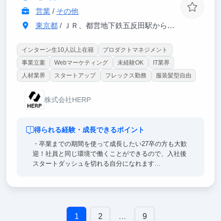
営業
/
その他
東京都
/ ＪＲ、都営地下鉄五反田駅から徒歩1分
インターン生10人以上在籍
プロダクトマネジメント
事業立案
Webマーケティング
未経験OK
IT業界
人材業界
スタートアップ
フレックス勤務
服装髪型自由
株式会社HERP
得られる経験・成長できるポイント
・卒業までの期間を使って成長したい27卒の方も大歓
迎！社員と同じ環境で働くことができるので、入社後
スタートダッシュを切れる自分になれます
・社員とインターンの垣根なく、職種や役割によら
ず、オープンかつフラットに成果に向かって対等な議
論ができる環境です
1
2
…
9