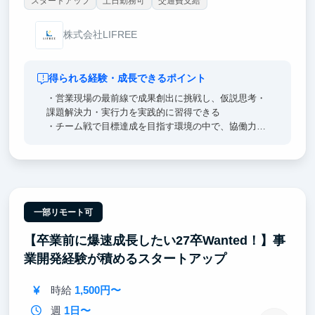
スタートアップ
土日勤務可
交通費支給
株式会社LIFREE
得られる経験・成長できるポイント
・営業現場の最前線で成果創出に挑戦し、仮説思考・
課題解決力・実行力を実践的に習得できる
・チーム戦で目標達成を目指す環境の中で、協働力や
リーダーシップを磨ける
・成果次第でインターン生でもチーム運営や後輩育成
など高い裁量の役割を担える
・経営陣との距離が近く、事業戦略や意思決定プロセ
スを間近で学べる
一部リモート可
【卒業前に爆速成長したい27卒Wanted！】事
業開発経験が積めるスタートアップ
時給
1,500円〜
週
1日〜