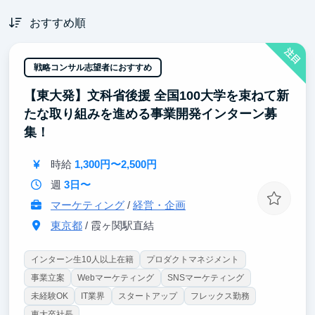
おすすめ順
注目
戦略コンサル志望者におすすめ
【東大発】文科省後援 全国100大学を束ねて新
たな取り組みを進める事業開発インターン募
集！
時給
1,300円〜2,500円
週
3日〜
マーケティング
/
経営・企画
東京都
/ 霞ヶ関駅直結
インターン生10人以上在籍
プロダクトマネジメント
事業立案
Webマーケティング
SNSマーケティング
未経験OK
IT業界
スタートアップ
フレックス勤務
東大卒社長