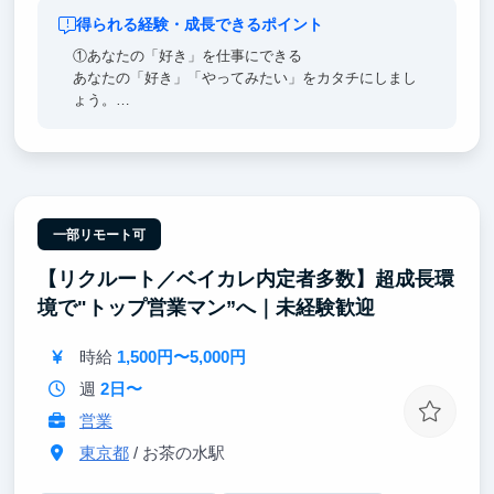
得られる経験・成長できるポイント
①あなたの「好き」を仕事にできる
あなたの「好き」「やってみたい」をカタチにしまし
ょう。
いいものを作るためには遠慮は不要。
どんなものでも構いません、未来を切り拓くあなたの
アイデアを歓迎します！
自分の「欲しい」を実現して、市場に小さな変革を起
こしましょう。
一部リモート可
②個人の力を試せる
【リクルート／ベイカレ内定者多数】超成長環
チャレンジは日常茶飯事。
ご自身で裁量を持ってプロジェクトを動かすことが可
境で"トップ営業マン”へ｜未経験歓迎
能です。
時給
1,500円〜5,000円
③成功体験を積もう
新規事業の企画・プロモーション等、やってみたいこ
週
2日〜
とへ挑戦できます。
営業
難易度が低いものから挑戦をサポートします。
頑張るのはマストですが、道筋をできる限り整えるの
東京都
/ お茶の水駅
で成功体験を積みやすい環境です。