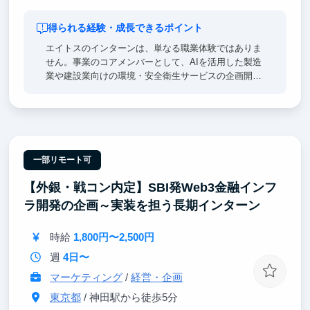
得られる経験・成長できるポイント
エイトスのインターンは、単なる職業体験ではありま
せん。事業のコアメンバーとして、AIを活用した製造
業や建設業向けの環境・安全衛生サービスの企画開発
に挑戦し、実践的なビジネススキルを磨きます。急成
長する市場で希少性の高い専門性を築き、新規事業の
立ち上げを最前線で推進する役割を期待しています。
一部リモート可
【外銀・戦コン内定】SBI発Web3金融インフ
ラ開発の企画～実装を担う長期インターン
時給
1,800円〜2,500円
週
4日〜
マーケティング
/
経営・企画
東京都
/ 神田駅から徒歩5分