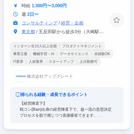
事業が生まれる・伸びる瞬間を一緒に楽しめる仲間を
時給
1,300円〜3,000円
お待ちしています！
週
2日〜
コンサルティング
/
経営・企画
東京都
/ 五反田駅から徒歩3分（大崎駅から徒歩8分）
インターン生10人以上在籍
プロダクトマネジメント
事業立案
機械学習・AI
データサイエンス
未経験OK
IT業界
人材業界
スタートアップ
土日勤務可
株式会社アップグレード
得られる経験・成長できるポイント
【経営陣直下】
戦コン(Bain)出身の経営陣直下で、超一流の意思決定
プロセスを肌で感じつつ直接吸収できます。
日々のフィードバックを通じ、どこでも通用する「解
像度の高い思考力」を身に沁み込ませます。