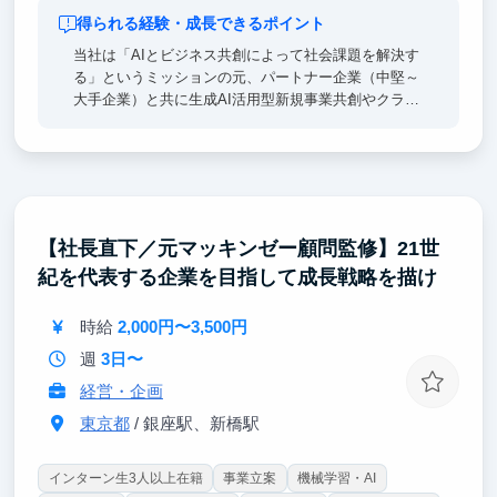
得られる経験・成長できるポイント
当社は「AIとビジネス共創によって社会課題を解決す
る」というミッションの元、パートナー企業（中堅～
大手企業）と共に生成AI活用型新規事業共創やクライ
アント企業の生成AI活用支援を推進している企業で
す。
各プロジェクトは0から1を生み出していく雲を掴むよ
うな抽象度の高い検討フェーズや、描いたビジョンを
実現させていくフェーズがあり、戦略/業務/ITコンサ
【社長直下／元マッキンゼー顧問監修】21世
ルそれぞれの素養が必要になるため、当社にはそれぞ
紀を代表する企業を目指して成長戦略を描け
れに見識を持ったメンバーが集まっています。
インターン生の方は、新規事業共創、コンサルティン
時給
2,000円〜3,500円
グ、ソリューション開発の現場で、「事業を創造/変
週
3日〜
革する力」を体感頂くことが可能です。
経営・企画
東京都
/ 銀座駅、新橋駅
インターン生3人以上在籍
事業立案
機械学習・AI