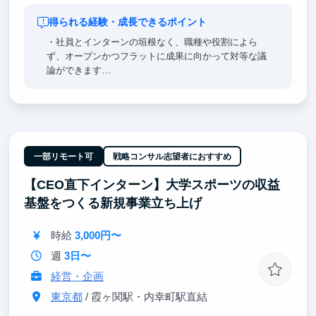
得られる経験・成長できるポイント
・社員とインターンの垣根なく、職種や役割によら
ず、オープンかつフラットに成果に向かって対等な議
論ができます
・お客様との距離感が近いので、開発・ビジネス双方
が協働しながらサービス価値を高めることに集中でき
ます
一部リモート可
戦略コンサル志望者におすすめ
【CEO直下インターン】大学スポーツの収益
基盤をつくる新規事業立ち上げ
時給
3,000円〜
週
3日〜
経営・企画
東京都
/ 霞ヶ関駅・内幸町駅直結