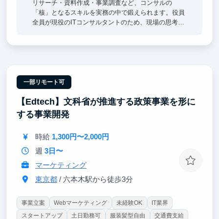
リサーチ・資料作成・事業調査など、コンサルの
「核」となるスキルを実務の中で鍛えられます。役員
全員が現役のITコンサルタントのため、現場の思考法
や仕事の進め方を間近で吸収できる環境です。「課題
を構造化して、答えを出して、相手を動かす」という
思考の型が、就活・起業どちらの道でも大きな武器に
なります。
一部リモート可
【Edtech】文科省が推進する政策事業を形に
する事業開発
時給
1,300円〜2,000円
週
3日〜
マーケティング
東京都
/ 六本木駅から徒歩3分
事業立案
Webマーケティング
未経験OK
IT業界
スタートアップ
土日勤務可
服装髪型自由
交通費支給