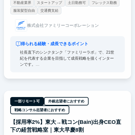
不動産業界
スタートアップ
土日勤務可
フレックス勤務
服装髪型自由
交通費支給
株式会社ファミリーコーポレーション
得られる経験・成長できるポイント
社長直下のシンクタンク「ファミリーラボ」で、21世
紀を代表する企業を目指して成長戦略を描くインター
ンです。
1. 社長の思考を読み解き、成長戦略に落とし込む
日々トップ層と情報交換する社長の発言を構造化
し、経営判断に資するアウトプットを作る。社長定例
で直接議論する環境です。
一部リモート可
外銀志望者におすすめ
2. 元マッキンゼーの顧問が直接レビュー
戦略コンサル志望者におすすめ
アウトプットは元マッキンゼーの顧問が直接レビュ
ー。戦略コンサルの思考法を実務で学べます。
【採用率2%】東大→戦コン(Bain)出身CEO直
下の経営戦略室｜東大早慶8割
3. 不動産×金融×M&Aの実データに触れる