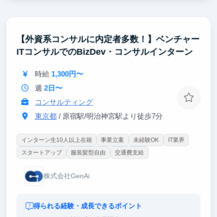
◆ 0→1 フェーズのプロダクトで開発経験を積める！
弊社が提供するストアレコードはようやく正式版をリ
リースし、これから本格的に市場にさせていくフェー
【外資系コンサルに内定者多数！】ベンチャー
ズです。スクラッチで実装しながらプロダクト開発の
ITコンサルでのBizDev・コンサルインターン
流れを0から学べるため、エンジニアとして貴重な経
験を積むことができます。
時給
1,300円〜
週
2日〜
コンサルティング
東京都
/ 原宿駅/明治神宮駅より徒歩7分
インターン生10人以上在籍
事業立案
未経験OK
IT業界
スタートアップ
服装髪型自由
交通費支給
株式会社GenAi
得られる経験・成長できるポイント