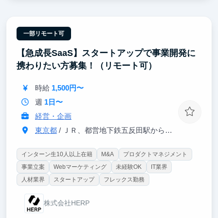
【Bain出身CEO直下】
CEOのすぐ隣で、超一流の意思決定プロセスを肌で感
じつつ直接吸収できます。日々のフィードバックを通
一部リモート可
じ、どこでも通用する「解像度の高い思考力」を身に
【急成長SaaS】スタートアップで事業開発に
沁み込ませます。
携わりたい方募集！（リモート可）
【東大早慶8割】
高倍率を突破したトップ層の学生が集結。オフィスに
時給
1,500円〜
来るだけで視座が高まる刺激を受けることができま
す。過去、インターン生は戦略コンサル・外銀・総合
週
1日〜
商社等のトップ企業へ内定しています。
経営・企画
東京都
/ ＪＲ、都営地下鉄五反田駅から徒歩1分
インターン生10人以上在籍
M&A
プロダクトマネジメント
事業立案
Webマーケティング
未経験OK
IT業界
人材業界
スタートアップ
フレックス勤務
株式会社HERP