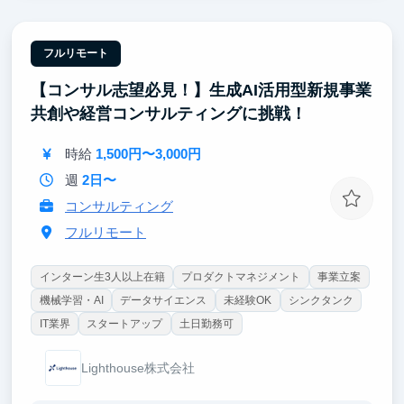
【圧倒的な裁量】
売上1兆円超の日本を代表する大手企業に対し戦略立
案からAI実装まで一気通貫で関与。
フルリモート
リサーチに留まらず、プロジェクトに当事者として大
【コンサル志望必見！】生成AI活用型新規事業
きく裁量を持って入り込んでいただきます。
共創や経営コンサルティングに挑戦！
【東大早慶8割】
高倍率を突破したトップ層が集結。オフィスに来るだ
時給
1,500円〜3,000円
けで視座が高まる刺激を受けることができます。
過去インターン生は戦略コンサル・外銀・総合商社等
週
2日〜
のトップ企業へ内定しています。
コンサルティング
フルリモート
インターン生3人以上在籍
プロダクトマネジメント
事業立案
機械学習・AI
データサイエンス
未経験OK
シンクタンク
IT業界
スタートアップ
土日勤務可
Lighthouse株式会社