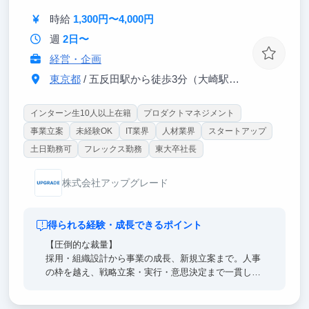
中古AP販売日本一の企業の決算・市場・M&A案件
に直接触れ、リアルな経営課題に取り組みます。
時給
1,300円〜4,000円
週
2日〜
経営・企画
東京都
/ 五反田駅から徒歩3分（大崎駅から徒歩8分）
インターン生10人以上在籍
プロダクトマネジメント
事業立案
未経験OK
IT業界
人材業界
スタートアップ
土日勤務可
フレックス勤務
東大卒社長
株式会社アップグレード
得られる経験・成長できるポイント
【圧倒的な裁量】
採用・組織設計から事業の成長、新規立案まで。人事
の枠を越え、戦略立案・実行・意思決定まで一貫して
担えます。CEO直下で組織と事業を創り上げることが
できます。