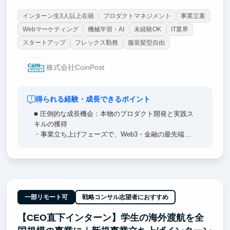
インターン生3人以上在籍
プロダクトマネジメント
事業立案
Webマーケティング
機械学習・AI
未経験OK
IT業界
スタートアップ
フレックス勤務
服装髪型自由
株式会社CoinPost
得られる経験・成長できるポイント
■ 圧倒的な成長機会：本物のプロダクト開発と実践ス
キルの獲得
・事業立ち上げフェーズで、Web3・金融の最先端プ
ロダクトを、企画から実装・リリースまで担当。0→1
の新規プロダクト開発経験をここで！
・最新のAIを活用した開発に日常的に触れられる。
・日本語・英語・中国語が飛び交う国際環境で、世界
を相手に働く力を磨ける！
一部リモート可
戦略コンサル志望者におすすめ
■ 将来のキャリアをデザイン：起業にも就職にも活か
【CEO直下インターン】学生の海外渡航を全
せる経験を
・自己成長・キャリア探求を支援する実践環境で、多