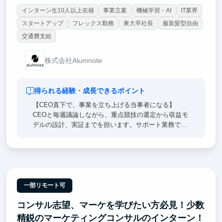
インターン生10人以上在籍
事業立案
機械学習・AI
IT業界
スタートアップ
フレックス勤務
東大卒社長
服装髪型自由
交通費支給
株式会社Alumnote
得られる経験・成長できるポイント
【CEO直下で、事業を立ち上げる当事者になる】
CEOと毎週議論しながら、重点競技の選定から収益モ
デルの設計、実証までを担います。サポート業務では
なく、事業の意思決定そのものに関わります。
【企業へのスポンサー提案を一次情報で経験する】
CEOに同行して企業へのヒアリング・提案を行い、複
数大学・競技を束ねた商品設計に踏み込みます。法人
営業と事業設計を同時に経験できる環境です。
一部リモート可
コンサル志望、マーケを学びたい方必見！少数
【自分の設計が、約1,500団体の活動基盤になる】
つくった仕組みは、毎年の資金集めに追われてきた学
精鋭のマーケティングコンサルのインターン！