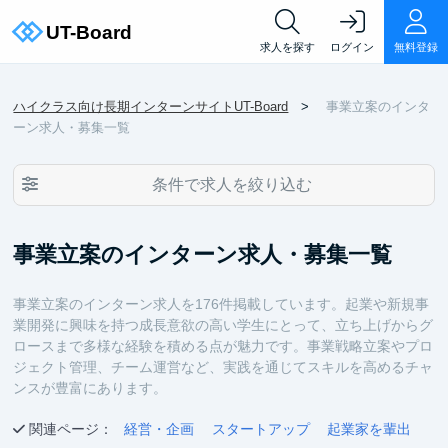
求人を探す
ログイン
無料登録
ハイクラス向け長期インターンサイトUT-Board
事業立案のインタ
ーン求人・募集一覧
条件で求人を絞り込む
事業立案のインターン求人・募集一覧
事業立案のインターン求人を176件掲載しています。起業や新規事
業開発に興味を持つ成長意欲の高い学生にとって、立ち上げからグ
ロースまで多様な経験を積める点が魅力です。事業戦略立案やプロ
ジェクト管理、チーム運営など、実践を通じてスキルを高めるチャ
ンスが豊富にあります。
関連ページ：
経営・企画
スタートアップ
起業家を輩出