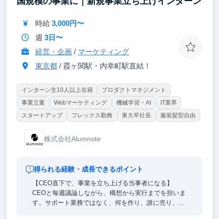
国規模の事業に｜新規事業立ち上げインターン
様なプロジェクトを経験できる
・将来に直結する課題解決力・推進力を体得し、卒業
時給
3,000円〜
後に即戦力として活躍できる
週
3日〜
経営・企画
/
マーケティング
東京都
/ 霞ヶ関駅・内幸町駅直結！
インターン生10人以上在籍
プロダクトマネジメント
事業立案
Webマーケティング
機械学習・AI
IT業界
スタートアップ
フレックス勤務
東大卒社長
服装髪型自由
株式会社Alumnote
得られる経験・成長できるポイント
【CEO直下で、事業を立ち上げる当事者になる】
CEOと毎週議論しながら、構想から実行までを担いま
す。サポート業務ではなく、何を作り、誰に売り、ど
う届けるかという意思決定そのものに関わります。