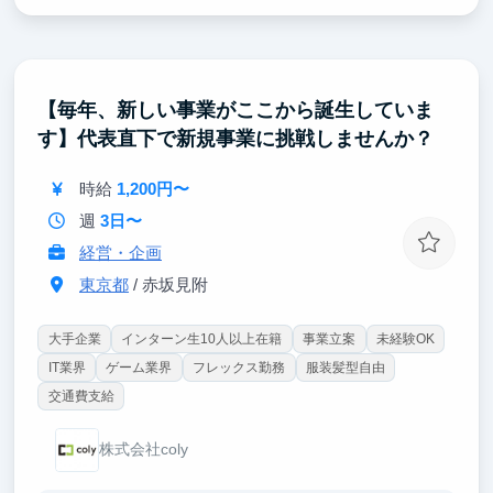
【大手企業との提携・制度設計を一次情報で経験す
る】
航空・旅行・金融などパートナー企業との協議、収益
モデルの設計、安全管理のルールづくりまで、通常は
【毎年、新しい事業がここから誕生していま
限られた社会人しか踏み込めない領域を担当します。
す】代表直下で新規事業に挑戦しませんか？
【自分の設計が、数万人の学生の機会に直結する】
設計した仕組みが、そのまま学生が海外へ渡る導線に
時給
1,200円〜
なります。事業のスケールと社会的インパクトを同時
週
3日〜
に体感できます。
経営・企画
東京都
/ 赤坂見附
大手企業
インターン生10人以上在籍
事業立案
未経験OK
IT業界
ゲーム業界
フレックス勤務
服装髪型自由
交通費支給
株式会社coly