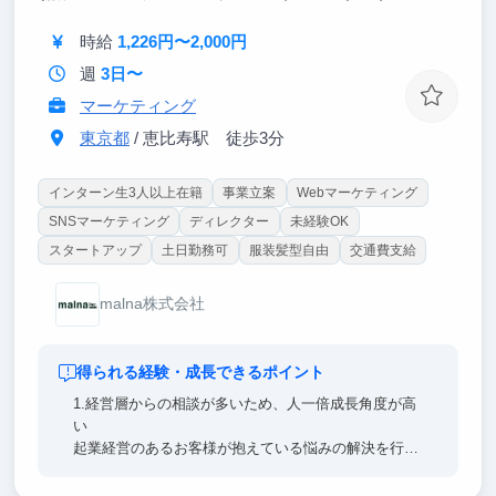
生団体の構造そのものを変えます。事業のスケールと
社会的インパクトを同時に体感できます。
時給
1,226円〜2,000円
週
3日〜
マーケティング
東京都
/ 恵比寿駅 徒歩3分
インターン生3人以上在籍
事業立案
Webマーケティング
SNSマーケティング
ディレクター
未経験OK
スタートアップ
土日勤務可
服装髪型自由
交通費支給
malna株式会社
得られる経験・成長できるポイント
1.経営層からの相談が多いため、人一倍成長角度が高
い
起業経営のあるお客様が抱えている悩みの解決を行う
ため、事業成長のための戦略策定を通じて周りと差を
つけたい方におすすめです。