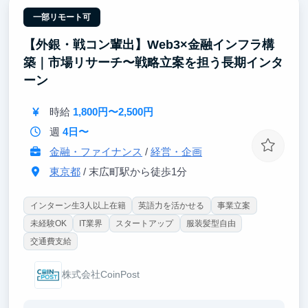
レクトに影響する環境です。
・縮小市場と言われる婚礼業界のV字回復を目指し、
一部リモート可
本気でマーケットメイクに挑戦できます。
【外銀・戦コン輩出】Web3×金融インフラ構
・エンジニア/デザイナーとの距離が近く、様々な職
種のメンバーと一緒に仕事ができる環境です。
築｜市場リサーチ〜戦略立案を担う長期インタ
ーン
時給
1,800円〜2,500円
週
4日〜
金融・ファイナンス
/
経営・企画
東京都
/ 末広町駅から徒歩1分
インターン生3人以上在籍
英語力を活かせる
事業立案
未経験OK
IT業界
スタートアップ
服装髪型自由
交通費支給
株式会社CoinPost