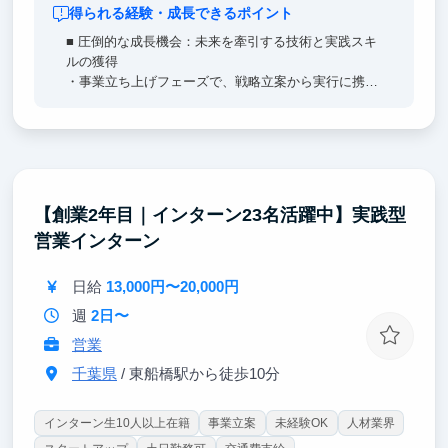
得られる経験・成長できるポイント
■ 圧倒的な成長機会：未来を牽引する技術と実践スキ
ルの獲得
・事業立ち上げフェーズで、戦略立案から実行に携わ
れる！
・Web3・金融など最先端技術を実務で扱い、生きた
知見を習得できる！
・海外出張・国際イベントで世界のキーパーソンと直
接交流し、国際人材としての一歩を踏み出せる！
【創業2年目｜インターン23名活躍中】実践型
■ 将来のキャリアをデザイン：起業にも就職にも活か
営業インターン
せる経験を
・新規事業のコアメンバーとして初期フェーズから参
画できる！
日給
13,000円〜20,000円
・自己成長・キャリア探求を支援する実践環境で、多
週
2日〜
様なプロジェクトを経験できる！
・将来に直結する課題解決力・推進力を体得し、卒業
営業
後に即戦力として活躍できる！
千葉県
/ 東船橋駅から徒歩10分
インターン生10人以上在籍
事業立案
未経験OK
人材業界