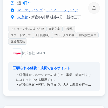
週
3日〜
マーケティング
/
ライター・メディア
東京都
/ 新宿御苑駅 徒歩4分 新宿三丁目駅 徒歩6分
インターン生3人以上在籍
事業立案
IT業界
スタートアップ
土日勤務可
フレックス勤務
服装髪型自由
交通費支給
株式会社TAIAN
得られる経験・成長できるポイント
・経営陣やマネージャーの近くで、事業・組織づくり
にコミットできる環境です。
・施策の立案〜実行、改善まで、大きな裁量を持って
課題解決に必要な幅広い経験が積めます。
・マーケティング以外に、営業力やマネジメント力な
どのスキル向上が期待できます。
・組織規模が小さいため、個人成長が会社成長にダイ