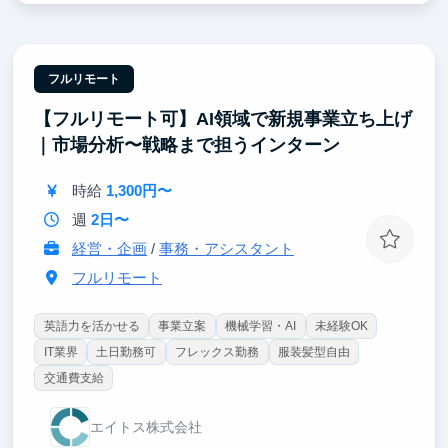
2.マーケター/コンサルタントとして活躍できる環境が
ある
案件を社員数名＋インターン生で行っているため皆で
フルリモート
未知なことでも開拓していき、最速スピードで一人前
【フルリモート可】AI領域で新規事業立ち上げ
のマーケター / コンサルタントになることができま
す。
｜市場分析〜戦略まで担うインターン
3.幅広い業務の実行により社会人スキルの獲得できる
時給
1,300円〜
マーケティング全般から新規事業まで幅広く挑戦でき
るため、社会人に必要なスキルを身につけることが可
週
2日〜
能です。
経営・企画
/
事務・アシスタント
フルリモート
英語力を活かせる
事業立案
機械学習・AI
未経験OK
IT業界
土日勤務可
フレックス勤務
服装髪型自由
交通費支給
エイトス株式会社