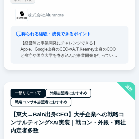
株式会社Alumnote
得られる経験・成長できるポイント
【経営陣と事業開発にチャレンジできる】
Apple、Google出身のCEOやA.T.Kearney出身のCOO
と省庁や国立大学を巻き込んだ事業開発を行っていた
だきます。戦略立案から実行まで担当し、裁量権を持
って進めていただきます。
【興味関心に合わせて業務が選べる】
注目
得意なスキルを活かすことはもちろん、興味のある業
務にはどんどん挑戦できる環境が整っています。
一部リモート可
外銀志望者におすすめ
実務経験を積みながら成長でき、就活で武器になるエ
戦略コンサル志望者におすすめ
ピソードが得られます。
【東大→Bain出身CEO】大手企業への戦略コ
【学業や学生生活との両立応援】
ンサルティング×AI実装｜戦コン・外銀・商社
試験や免許合宿等でまとまったお休みを取ることも可
能です。
内定者多数