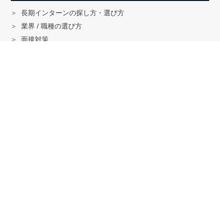
長期インターンの探し方・選び方
業界 / 職種の選び方
面接対策
ハイクラス就活のノウハウ
戦略コンサル「MBB」内定者インタビュー
外銀内定者インタビュー
「三菱商事」「三井物産」内定者インタビュー
就活に関する記事一覧
法人の方へ
サービスの特徴はこちら
資料ダウンロードはこちら
求人掲載はこちら