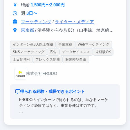
容比較メディア」を運営する会社です。学生のうちに
時給
1,500円〜2,000円
一生モノのスキルを身につけませんか？
週
3日〜
マーケティング
/
ライター・メディア
東京都
/ 渋谷駅から徒歩8分（山手線、埼京線、銀座線、半蔵門線、ほか）
インターン生3人以上在籍
事業立案
Webマーケティング
SNSマーケティング
広告
データサイエンス
未経験OK
土日勤務可
フレックス勤務
服装髪型自由
株式会社FRODO
得られる経験・成長できるポイント
FRODOのインターンで得られるのは、単なるマーケ
ティング経験ではなく、事業を伸ばす力です。
ユーザー心理を読み解き、広告・動画・記事の企画を
考え、配信後の数値を見ながら改善まで行います。