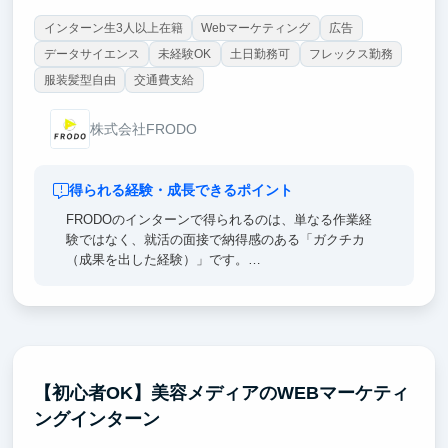
インターン生3人以上在籍
Webマーケティング
広告
データサイエンス
未経験OK
土日勤務可
フレックス勤務
服装髪型自由
交通費支給
株式会社FRODO
得られる経験・成長できるポイント
FRODOのインターンで得られるのは、単なる作業経
験ではなく、就活の面接で納得感のある「ガクチカ
（成果を出した経験）」です。
「どのコスメが自分に合うの？」と悩むユーザーの心
理を分析し、美容比較記事や広告の企画・数値改善ま
で担当。「なぜ売れたか」「どう改善すべきか」を追
求して成果を出した経験は、就活はもちろん社会人で
も役立つ本物のスキルになります。
【初心者OK】美容メディアのWEBマーケティ
ングインターン
「Webマーケって怪しくない？」と不安な方もご安心
ください。FRODOはユーザーの悩みに寄り添う「美