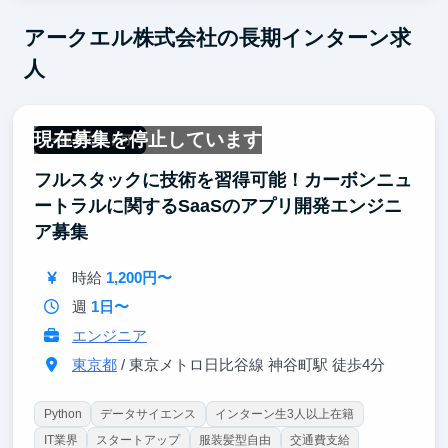
アークエル株式会社の長期インターン求
人
現在募集を停止しています
一部リモート可
フルスタックに技術を習得可能！カーボンニュ
ートラルに関するSaaSのアプリ開発エンジニ
ア募集
時給
1,200円〜
週
1日〜
エンジニア
東京都
/ 東京メトロ日比谷線 神谷町駅 徒歩4分
Python
データサイエンス
インターン生3人以上在籍
IT業界
スタートアップ
服装髪型自由
交通費支給