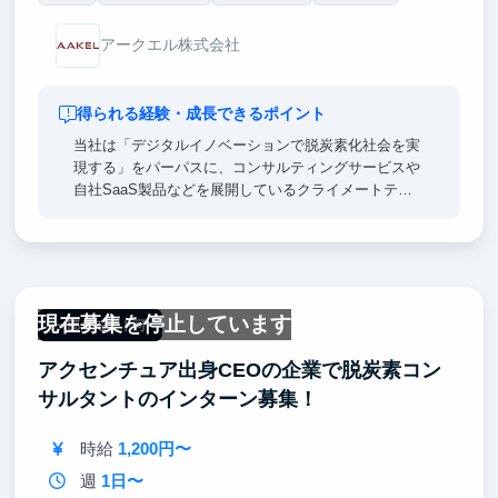
アークエル株式会社
得られる経験・成長できるポイント
当社は「デジタルイノベーションで脱炭素化社会を実
現する」をパーパスに、コンサルティングサービスや
自社SaaS製品などを展開しているクライメートテッ
ク企業です。
【開発環境】
■言語: TypeScript, JavaScript, Python
■クラウド：AWS
現在募集を停止しています
一部リモート可
■インターンシップのポイント■
アクセンチュア出身CEOの企業で脱炭素コン
◎年齢や上下関係に捉われないディスカッションを大
事にしているため、インターン生も積極的に議論に参
サルタントのインターン募集！
加できる環境です。
◎実際にサービスを提供している製品の開発を担当し
時給
1,200円〜
ていただくため、現場で通用する開発スキルを早期に
身につけることができます！
週
1日〜