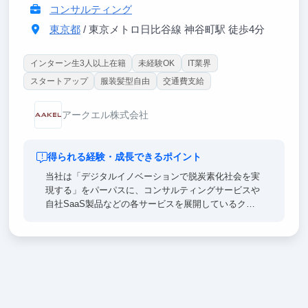
コンサルティング
東京都
/ 東京メトロ日比谷線 神谷町駅 徒歩4分
インターン生3人以上在籍
未経験OK
IT業界
スタートアップ
服装髪型自由
交通費支給
アークエル株式会社
得られる経験・成長できるポイント
当社は「デジタルイノベーションで脱炭素化社会を実
現する」をパーパスに、コンサルティングサービスや
自社SaaS製品などの各サービスを展開しているクラ
イメートテック企業です。
メンバーそれぞれの異なる分野の知識や経験を活か
し、ソリューション開発、カーボンニュートラルや
DXの領域で、クライアントのニーズに最適化された
戦略を提案しています。