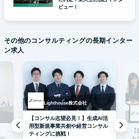
ビュー！
その他のコンサルティングの長期インター
ン求人
Lighthouse株式会社
【コンサル志望必見！】生成AI活
用型新規事業共創や経営コンサル
【
ティングに挑戦！
み
での