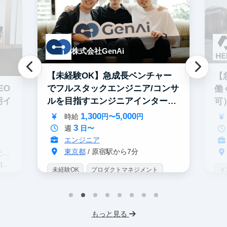
株式会社GenAi
【未経験OK】急成長ベンチャー
【
でフルスタックエンジニア/コンサ
EO
働
ルを目指すエンジニアインター
期イ
可
ン！
1,300
5,000
時給
円〜
円
3
週
日〜
エンジニア
東京都
/ 原宿駅から7分
グ
分
未経験OK
プロダクトマネジメント
イ
インターン生10人以上在籍
IT業界
W
スタートアップ
服装髪型自由
I
もっと見る
交通費支給
フ