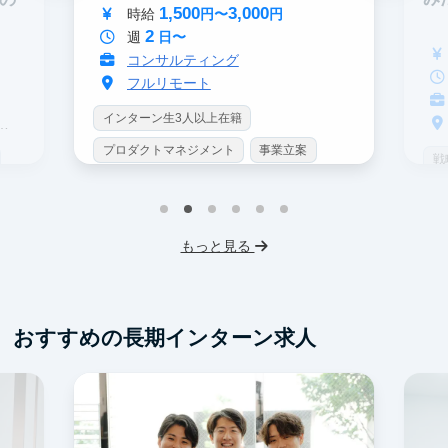
1,500
3,000
時給
円〜
円
2
週
日〜
コンサルティング
フルリモート
インターン生3人以上在籍
プロダクトマネジメント
事業立案
戦
機械学習・AI
データサイエンス
イ
未経験OK
シンクタンク
IT業界
プ
もっと見る
スタートアップ
土日勤務可
未
フレックス勤務
服装髪型自由
ス
交通費支給
フ
おすすめの長期インターン求人
交