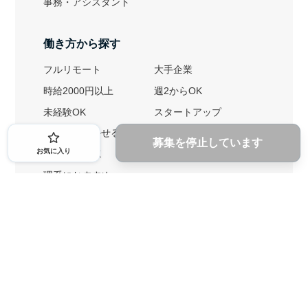
事務・アシスタント
働き方から探す
フルリモート
大手企業
時給2000円以上
週2からOK
未経験OK
スタートアップ
英語力を活かせる
土日勤務可
募集を停止しています
お気に入り
1ヶ月からOK
文系におすすめ
理系におすすめ
内定者の特徴から探す
外銀に内定者を輩出
戦略コンサルに内定者を輩出
総合商社に内定者を輩出
GAFAに内定者を輩出