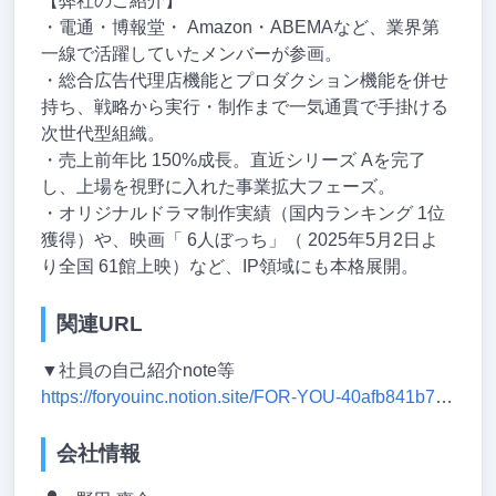
【弊社のご紹介】
・電通・博報堂・ Amazon・ABEMAなど、業界第
一線で活躍していたメンバーが参画。
・総合広告代理店機能とプロダクション機能を併せ
持ち、戦略から実行・制作まで一気通貫で手掛ける
次世代型組織。
・売上前年比 150%成長。直近シリーズ Aを完了
し、上場を視野に入れた事業拡大フェーズ。
・オリジナルドラマ制作実績（国内ランキング 1位
獲得）や、映画「 6人ぼっち」（ 2025年5月2日よ
り全国 61館上映）など、IP領域にも本格展開。
関連URL
▼社員の自己紹介note等
https://foryouinc.notion.site/FOR-YOU-40afb841b70542cf829a32ecb2f951e0
会社情報