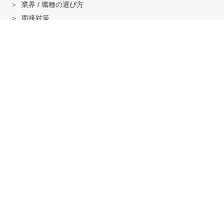
業界 / 職種の選び方
面接対策
ハイクラス就活のノウハウ
戦略コンサル「MBB」内定者インタビュー
外銀内定者インタビュー
「三菱商事」「三井物産」内定者インタビュー
就活に関する記事一覧
法人の方へ
サービスの特徴はこちら
資料ダウンロードはこちら
求人掲載はこちら