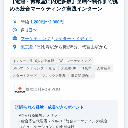
【電通・博報堂に内定多数】企画〜制作まで挑
める統合マーケティング実践インターン
時給
1,200円〜2,000円
週
3日〜
マーケティング
/
ライター・メディア
東京都
/ 恵比寿駅から徒歩5分、代官山駅から徒歩5分
インターン生10人以上在籍
Webマーケティング
SNSマーケティング
広告
未経験OK
IT業界
人材業界
スタートアップ
フレックス勤務
服装髪型自由
株式会社FOR YOU
得られる経験・成長できるポイント
▪️得られる経験とメリット
- 総合広告代理店レベルの「統合マーケティング/統合
コミュニケーション」の企画経験