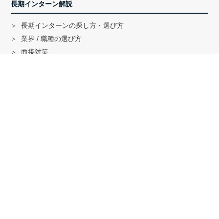
長期インターン解説
長期インターンの探し方・選び方
業界 / 職種の選び方
面接対策
ハイクラス就活のノウハウ
戦略コンサル「MBB」内定者インタビュー
外銀内定者インタビュー
「三菱商事」「三井物産」内定者インタビュー
就活に関する記事一覧
法人の方へ
サービスの特徴はこちら
資料ダウンロードはこちら