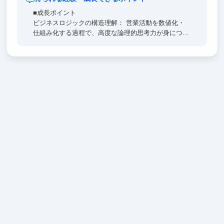
■成長ポイント
ビジネスロジックの構造理解： 営業活動を数値化・
仕組み化する過程で、高度な論理的思考力が身につき
ます。
実務直結のSaaSスキル： ツール運用を通じ、技術が
売上に直結する手触り感を体感できます。
希少な視点： 技術×マーケの視点を持つ、市場価値の
高いDX人材へ成長可能です。