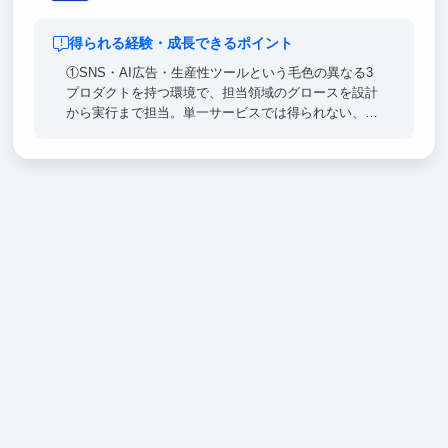
得られる経験・成長できるポイント
①SNS・AI広告・生産性ツールという毛色の異なる3
プロダクトを持つ環境で、担当領域のグロースを設計
から実行まで担当。単一サービスでは得られない、汎
用的なマーケ／グロースの型を身につけられます。
②実データを用いたKPI分析とユーザーインサイト抽
出から、開発への改善提案までを一気通貫で経験。
「人が動く仕組み」を教科書ではなく現場で学べま
す。
③海外展開の戦略立案・ローカライズに挑戦でき、代
表直下で年次に関係なく企画を提案できる環境。マー
ケ・PdM・起業のどの道にも活きる実践経験が積めま
す。