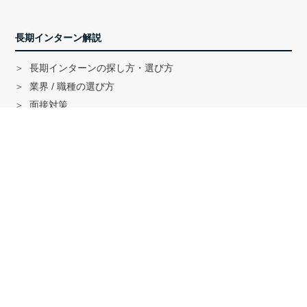
長期インターン解説
長期インターンの探し方・選び方
業界 / 職種の選び方
面接対策
ハイクラス就活のノウハウ
戦略コンサル「MBB」内定者インタビュー
外銀内定者インタビュー
「三菱商事」「三井物産」内定者インタビュー
就活に関する記事一覧
法人の方へ