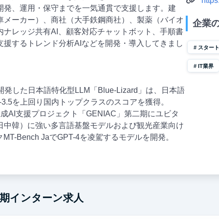
http
本開発、運用・保守までを一気通貫で支援します。建
車メーカー）、商社（大手鉄鋼商社）、製薬（バイオ
企業
内ナレッジ共有AI、顧客対応チャットボット、手順書
支援するトレンド分析AIなどを開発・導入してきまし
スター
IT業界
自開発した日本語特化型LLM「Blue-Lizard」は、日本語
PT-3.5を上回り国内トップクラスのスコアを獲得。
省の生成AI支援プロジェクト「GENIAC」第二期にユビタ
日中韓）に強い多言語基盤モデルおよび観光産業向け
T-Bench JaでGPT-4を凌駕するモデルを開発。
の長期インターン求人