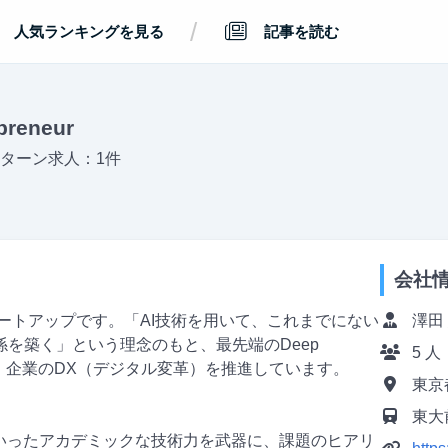
/
人気ランキングを見る
記事を読む
reneur
ターン求人：1件
会社
Iスタートアップです。「AI技術を用いて、これまでにない
澤田
を築く」という理念のもと、最先端のDeep
5 人
活用し、企業のDX（デジタル変革）を推進しています。
東京
東大
といったアカデミックな技術力を武器に、課題のヒアリ