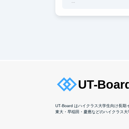
② 「課題発見→PoC→実装→運
UT-Board はハイクラス大学生向け
東大・早稲田・慶應などのハイクラス大