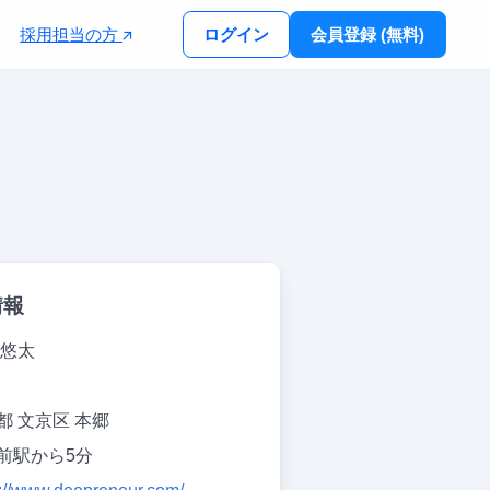
採用担当の方
ログイン
会員登録 (無料)
情報
 悠太
都 文京区 本郷
前駅から5分