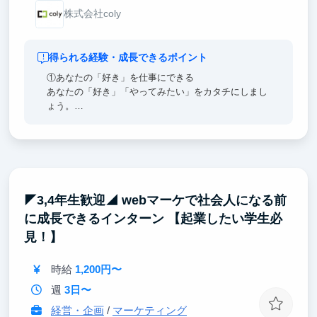
株式会社coly
得られる経験・成長できるポイント
①あなたの「好き」を仕事にできる
あなたの「好き」「やってみたい」をカタチにしまし
ょう。
いいものを作るためには遠慮は不要。
どんなものでも構いません、未来を切り拓くあなたの
アイデアを歓迎します！
自分の「欲しい」を実現して、市場に小さな変革を起
こしましょう。
◤3,4年生歓迎◢ webマーケで社会人になる前
②個人の力を試せる
に成長できるインターン 【起業したい学生必
チャレンジは日常茶飯事。
ご自身で裁量を持ってプロジェクトを動かすことが可
見！】
能です。
時給
1,200円〜
③成功体験を積もう
新規事業の企画・プロモーション等、やってみたいこ
週
3日〜
とへ挑戦できます。
経営・企画
/
マーケティング