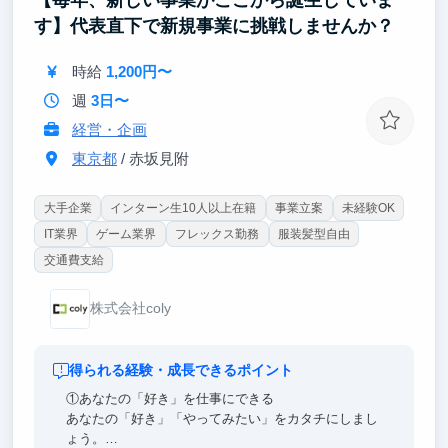
【毎年、新しい事業がここから誕生していま
インターンの9割は完全未経験です！充実した教育体
す】代表直下で新規事業に挑戦しませんか？
制のもと、ゼロからでも実践的なマーケティングスキ
ルを身に付けられます。
時給
1,200円〜
【ポイント③｜経営陣直下で、ゼロイチの事業グロー
週
3日〜
スに参画できる！】
事業目標（KGI/KPI）から逆算した戦略立案から、ゼ
経営・企画
ロイチの事業立ち上げまでを一気通貫で担当できま
東京都
/ 赤坂見附
す。
大手企業
インターン生10人以上在籍
事業立案
未経験OK
IT業界
ゲーム業界
フレックス勤務
服装髪型自由
交通費支給
株式会社coly
得られる経験・成長できるポイント
①あなたの「好き」を仕事にできる
あなたの「好き」「やってみたい」をカタチにしまし
ょう。