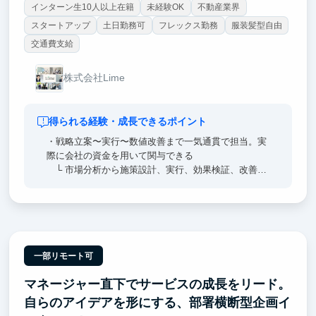
インターン生10人以上在籍
未経験OK
不動産業界
スタートアップ
土日勤務可
フレックス勤務
服装髪型自由
交通費支給
株式会社Lime
得られる経験・成長できるポイント
・戦略立案〜実行〜数値改善まで一気通貫で担当。実
際に会社の資金を用いて関与できる
└ 市場分析から施策設計、実行、効果検証、改善ま
でを自ら回し、売上・集客・利益といった事業数値の
変化を当事者として追います。
・事業の責任主体としての成長ができる
└ 任された領域の成果に対して意思決定権と数値責
任を持ち、打ち手の選択から結果の検証までを自分の
一部リモート可
判断で推進します。
マネージャー直下でサービスの成長をリード。
・『本気の失敗』を肯定する文化
自らのアイデアを形にする、部署横断型企画イ
└ 挑戦の結果生じた失敗は責任追及の対象ではな