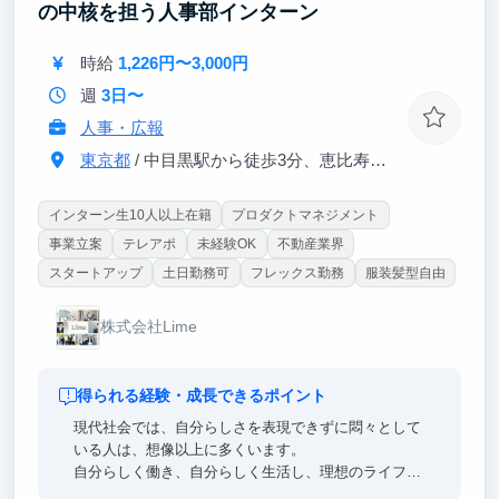
の中核を担う人事部インターン
援事業
将来起業したい、周りより差をつけたい学生にはピッ
時給
1,226円〜3,000円
タリの環境です。
週
3日〜
是非、一度オフィスにてお待ちしております！
人事・広報
東京都
/ 中目黒駅から徒歩3分、恵比寿駅から徒歩10分
インターン生10人以上在籍
プロダクトマネジメント
事業立案
テレアポ
未経験OK
不動産業界
スタートアップ
土日勤務可
フレックス勤務
服装髪型自由
株式会社Lime
得られる経験・成長できるポイント
現代社会では、自分らしさを表現できずに悶々として
いる人は、想像以上に多くいます。
自分らしく働き、自分らしく生活し、理想のライフプ
ランを設計する。