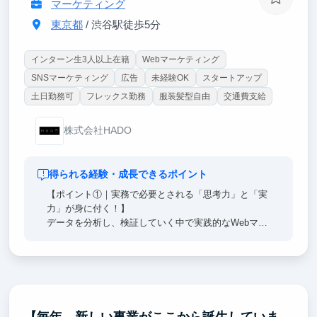
マーケティング
東京都
/ 渋谷駅徒歩5分
インターン生3人以上在籍
Webマーケティング
SNSマーケティング
広告
未経験OK
スタートアップ
土日勤務可
フレックス勤務
服装髪型自由
交通費支給
株式会社HADO
得られる経験・成長できるポイント
【ポイント①｜実務で必要とされる「思考力」と「実
力」が身に付く！】
データを分析し、検証していく中で実践的なWebマー
ケティングの力が身に付きます！就活に振り回されな
い実力をつけたい方、自分の「好き」を仕事にしたい
方を待っています！
【ポイント②｜未経験から総フォロワー190万超！マ
ーケティングの教育体制が充実】