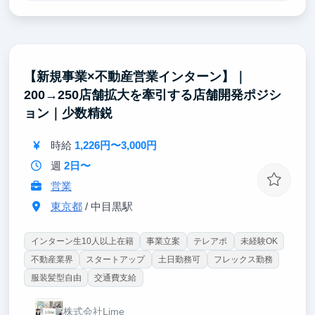
そのような多くの人の「理想のジブン」を叶えること
が自分の使命であり、
これからも「理想のジブン」を手に入れられるブラン
ドを創造し続けます。
【新規事業×不動産営業インターン】｜
200→250店舗拡大を牽引する店舗開発ポジシ
会社としては10ブランドを立ち上げ、100億を目指す
大きなプロジェクト挑戦中です
ョン｜少数精鋭
「成りたい自分」を獲得したいかたは、一緒に自己実
現を目指しましょう。
時給
1,226円〜3,000円
週
2日〜
営業
東京都
/ 中目黒駅
インターン生10人以上在籍
事業立案
テレアポ
未経験OK
不動産業界
スタートアップ
土日勤務可
フレックス勤務
服装髪型自由
交通費支給
株式会社Lime