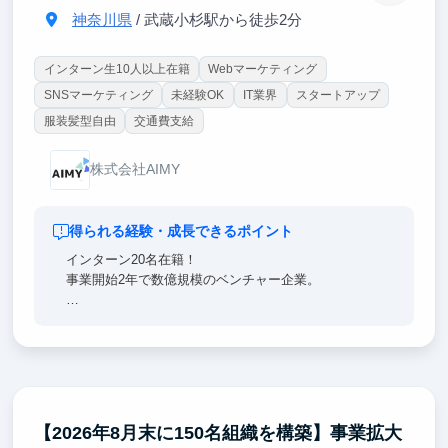
難易度が低いものから挑戦をサポートします。
神奈川県
/ 武蔵小杉駅から徒歩2分
主体性を持っていただくことはマストですが、道筋を
できる限り整えるので成功体験を積みやすい環境で
す。
インターン生10人以上在籍
Webマーケティング
SNSマーケティング
未経験OK
IT業界
スタートアップ
服装髪型自由
交通費支給
株式会社AIMY
得られる経験・成長できるポイント
インターン20名在籍！
事業開始2年で数億規模のベンチャー企業。
社員の平均年齢は、24歳
遊びも仕事も全力で！
・若いチームで熱量を持った仲間が多数在籍
・営業だけでなくマーケティング/マネジメントも実
施
【2026年8月末に150名組織を構築】事業拡大
・YouTube・Instagramを中心とした法人様のSNS支