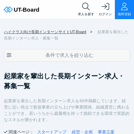
求人を探す
ログイン
無料登録
ハイクラス向け長期インターンサイトUT-Board
起業家を輩出した
長期インターン求人・募集一覧
条件で求人を絞り込む
起業家を輩出した長期インターン求人・
募集一覧
起業家を輩出した長期インターン求人を40件掲載しています。経
営に近い視点で新規事業の立ち上げや事業開発、組織運営に携わる
ことができ、若いうちから裁量権を持って挑戦できる環境で実践的
なスキルが磨かれます。
関連ページ：
スタートアップ
経営・企画
事業立案