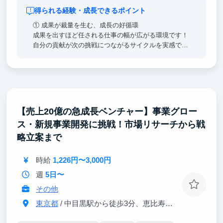
得られる経験・成長できるポイント
① 成果が裁量を生む、成長の好循環
成果を出すほど任される仕事の幅が広がる環境です！
自分の貢献が次の挑戦につながるサイクルを実感でき
ます。提案を理由なく否定しない文化・失敗を許容す
る風土が、この成長サイクルを後押しします！
②早期活躍するための研修「BOOT CAMP」
ビジネス基礎を集中的に学び、実践課題を通じてアウ
【売上20億の急成長ベンチャー】事業グロー
トプットまで一貫して取り組むことで、早期活躍を目
ス・新規事業開発に挑戦！市場リサーチから戦
指します。
略立案まで
③ 多様なバックグラウンドを持つメンバーと働ける
環境
時給
1,226円〜3,000円
起業経験者やMBA取得者、メルカリ・リクルート出身
者など、幅広い経験を持つメンバーと共に働くこと
週
5日〜
で、実践的な知見や多様な視点に触れることができま
その他
す。
東京都
/ 中目黒駅から徒歩3分、恵比寿駅から徒歩10分