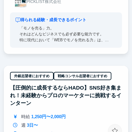
PICKLIST株式会社
得られる経験・成長できるポイント
「モノを売る」力。
それはどんなビジネスでも必ず必要な能力です。
特に現代において「WEBでモノを売れる力」は、起
業するにしても、就職をするにしても、必ず強力な武
器になります。
生活者の心理・欲望を徹底的に考えて憑依する「ファ
ンダメンタル思考」と、
眼の前の数字から課題を分析して高速でPDCAを回し
外銀志望者におすすめ
戦略コンサル志望者におすすめ
ていく「テクニカル思考」。
【圧倒的に成長するならHADO】SNS好き集ま
弊社でのインターンを通して、
れ！未経験からプロのマーケターに挑戦するイ
この２つを兼ね備えたWEBマーケターに最短で成長
ンターン
できることをお約束します。
時給
1,250円〜2,000円
週
3日〜