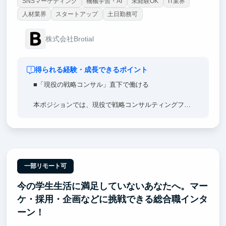
SNSマーケティング
機械学習・AI
未経験OK
IT業界
人材業界
スタートアップ
土日勤務可
株式会社Brotial
得られる経験・成長できるポイント
■「現役の戦略コンサル」直下で働ける
本ポジションでは、現役で戦略コンサルティングファ
ームに身を置くメンバーの直下で事業づくりに取り組
みます。
仮説思考・論点思考を、机上の知識ではなく実際の事
業運営の中で体得できます。
「どこに問いを立て、どう構造化し、どう検証して意
一部リモート可
思決定するか」を、隣で見て・任されながら学べる環
今の学生生活に満足していないあなたへ。マー
境です。
ケ・採用・企画などに挑戦できる総合職インタ
■「最新のAIを活用した仕事術」を学べる
ーン！
弊社では、最新の生成AIを業務の中核に据えていま