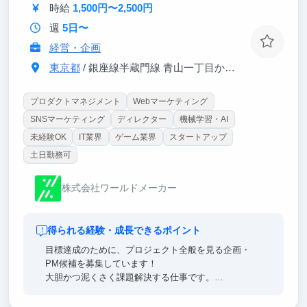
将来のキャリアとして、CFOや広報を志望している方
時給
1,500円〜2,500円
にご参加いただきたいです。
週
5日〜
経営・企画
東京都
/ 銀座線半蔵門線 青山一丁目から3分
プロダクトマネジメント
Webマーケティング
SNSマーケティング
ディレクター
機械学習・AI
未経験OK
IT業界
ゲーム業界
スタートアップ
土日勤務可
株式会社ワールドメーカー
得られる経験・成長できるポイント
目標達成のために、プロジェクト全般を見る企画・
PM候補を募集しています！
大胆かつ泥くさく課題解決する仕事です。
webマーケから、コンテンツ制作、外部クリエイター