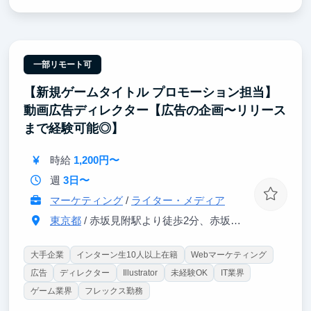
る風土が、この成長サイクルを後押しします！
②早期活躍するための研修「BOOT CAMP」
ビジネス基礎を集中的に学び、実践課題を通じてアウ
トプットまで一貫して取り組むことで、早期活躍を目
一部リモート可
指します。
【新規ゲームタイトル プロモーション担当】
③ 多様なバックグラウンドを持つメンバーと働ける
動画広告ディレクター【広告の企画〜リリース
環境
まで経験可能◎】
起業経験者やMBA取得者、メルカリ・リクルート出身
者など、幅広い経験を持つメンバーと共に働くこと
時給
1,200円〜
で、実践的な知見や多様な視点に触れることができま
す。
週
3日〜
マーケティング
/
ライター・メディア
東京都
/ 赤坂見附駅より徒歩2分、赤坂駅より徒歩5分
大手企業
インターン生10人以上在籍
Webマーケティング
広告
ディレクター
Illustrator
未経験OK
IT業界
ゲーム業界
フレックス勤務