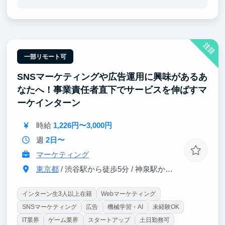
いいものを作るためには遠慮は不要。
どんなものでも構いません、未来を切り拓くあなたの
アイデアを歓迎します！
自分の「欲しい」を実現して、市場に小さな変革を起
注目
こしましょう。
一部リモート可
②個人の力を試せる
SNSマーケティングや広告運用に興味があるあ
チャレンジは日常茶飯事。
ご自身で裁量を持ってプロジェクトを動かすことが可
なたへ！事業責任者直下でサービスを伸ばすマ
能です。
ーケインターン
③成功体験を積もう
時給
1,226円〜3,000円
新規事業の企画・プロモーション等、やってみたいこ
とへ挑戦できます。
週
2日〜
難易度が低いものから挑戦をサポートします。
マーケティング
頑張るのはマストですが、道筋をできる限り整えるの
で成功体験を積みやすい環境です。
東京都
/ 渋谷駅から徒歩5分 / 神泉駅から徒歩3分
インターン生3人以上在籍
Webマーケティング
SNSマーケティング
広告
機械学習・AI
未経験OK
IT業界
ゲーム業界
スタートアップ
土日勤務可