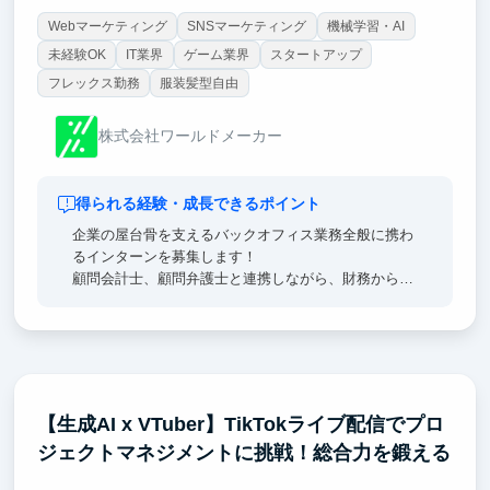
Webマーケティング
SNSマーケティング
機械学習・AI
未経験OK
IT業界
ゲーム業界
スタートアップ
フレックス勤務
服装髪型自由
株式会社ワールドメーカー
得られる経験・成長できるポイント
企業の屋台骨を支えるバックオフィス業務全般に携わ
るインターンを募集します！
顧問会計士、顧問弁護士と連携しながら、財務から広
報まで、企業運営の要を幅広く経験できます。
広報や人事は、外部の方々にとって会社との最初の接
点です。
バックオフィスと呼ばれていますが、むしろ最もフロ
ントの業務といっても過言ではありません。
【生成AI x VTuber】TikTokライブ配信でプロ
ジェクトマネジメントに挑戦！総合力を鍛える
きっちり業務をこなすだけでなく、"攻めのバックオ
フィス"として能動的な提案も期待しています。