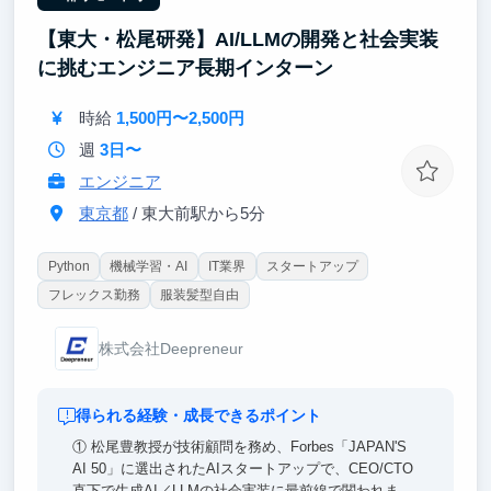
業界を志望する方に最適です。成果次第では、学生チ
【東大・松尾研発】AI/LLMの開発と社会実装
ームのマネジメントやイベント事業全体の責任者もお
任せします。
に挑むエンジニア長期インターン
時給
1,500円〜2,500円
週
3日〜
エンジニア
東京都
/ 東大前駅から5分
Python
機械学習・AI
IT業界
スタートアップ
フレックス勤務
服装髪型自由
株式会社Deepreneur
得られる経験・成長できるポイント
① 松尾豊教授が技術顧問を務め、Forbes「JAPAN'S
AI 50」に選出されたAIスタートアップで、CEO/CTO
直下で生成AI／LLMの社会実装に最前線で関われま