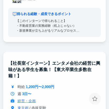
得られる経験・成長できるポイント
【このインターンで得られること】
・不動産営業の実務経験（机上じゃない）
・新規事業が立ち上がるリアルなプロセス
・経営視点での物件判断・数字感覚
・社会人と対等に話すコミュニケーション力
・「学生なのにここまでやるの？」と言われる経験
少数精鋭なので、一人ひとりの影響力が大きいです。
【社長室インターン】エンタメ会社の経営に興
味がある学生を募集！【東大卒業生多数在
籍！】
時給
1,200円〜2,000円
週
3日〜
経営・企画
東京都
/ 赤坂見附