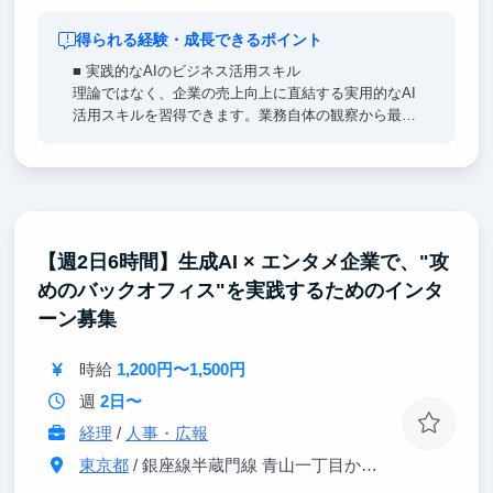
得られる経験・成長できるポイント
■ 実践的なAIのビジネス活用スキル
理論ではなく、企業の売上向上に直結する実用的なAI
活用スキルを習得できます。業務自体の観察から最適
なツールの選定、システムの実装、そのあとの改善や
評価まで一連の流れを体験することで、就職や起業で
役立ちます。
■ 小規模スタートアップならではの環境
経営者との距離が圧倒的に近く、週次戦略会議への参
【週2日6時間】生成AI × エンタメ企業で、"攻
加や日常的な意思決定プロセスを間近で学べます。大
めのバックオフィス"を実践するためのインタ
手企業では経験できないスピード感で、クライアント
の課題発見から解決策の企画・実装まで一気通貫で担
ーン募集
当し、事業創造のリアルな体験が積めます。
時給
1,200円〜1,500円
週
2日〜
経理
/
人事・広報
東京都
/ 銀座線半蔵門線 青山一丁目から3分