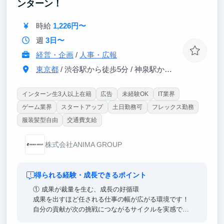
ンターン！
く、改善のための検証材料として扱います。試行回数
を重ねながら打ち手の精度を高め、成果創出力を実戦
時給
1,226円〜
の中で磨けます。
週
3日〜
経営・企画
/
人事・広報
東京都
/ 渋谷駅から徒歩5分 / 神泉駅から徒歩3分
インターン生3人以上在籍
広告
未経験OK
IT業界
ゲーム業界
スタートアップ
土日勤務可
フレックス勤務
服装髪型自由
交通費支給
株式会社ANIMA GROUP
得られる経験・成長できるポイント
① 成果が裁量を生む、成長の好循環
成果を出すほど任される仕事の幅が広がる環境です！
自分の貢献が次の挑戦につながるサイクルを実感でき
ます。提案を理由なく否定しない文化・失敗を許容す