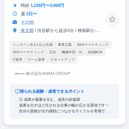
時給
1,226円〜3,000円
す。
週
2日〜
リサーチ・資料作成・検証のサイクルを、AIと共創し
その他
ながら圧倒的なスピードで回します。
「これからの時代の仕事の進め方」そのものを、実務
東京都
/ 渋谷駅から徒歩5分 / 神泉駅から徒歩3分
を通じて身につけていただけます。
インターン生3人以上在籍
事業立案
Webマーケティング
SNSマーケティング
広告
機械学習・AI
未経験OK
IT業界
ゲーム業界
スタートアップ
株式会社ANIMA GROUP
得られる経験・成長できるポイント
① 成果が裁量を生む、成長の好循環
成果を出すほど任される仕事の幅が広がる環境です！
自分の貢献が次の挑戦につながるサイクルを実感でき
ます。提案を理由なく否定しない文化・失敗を許容す
る風土が、この成長サイクルを後押しします！