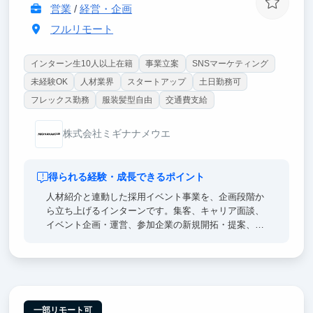
・プロジェクトリーダーへの抜擢
営業
/
経営・企画
・学生起業
フルリモート
インターン生10人以上在籍
事業立案
SNSマーケティング
未経験OK
人材業界
スタートアップ
土日勤務可
フレックス勤務
服装髪型自由
交通費支給
株式会社ミギナナメウエ
得られる経験・成長できるポイント
人材紹介と連動した採用イベント事業を、企画段階か
ら立ち上げるインターンです。集客、キャリア面談、
イベント企画・運営、参加企業の新規開拓・提案、数
値分析、改善までを一気通貫で経験できます。取締役
や事業責任者と直接議論し、「誰を集めるか」「企業
が参加したくなる企画は何か」「どう継続的な売上に
つなげるか」といった事業の根幹から考えます。営
業・マーケティング・企画・採用を横断して学べるた
め、将来起業したい方や、事業開発・コンサル・人材
一部リモート可