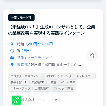
ル" が身につき、就職後どこに行っても通用するビジ
ネスの基盤を作れます。
■ ポイント②｜優秀なインターン生と切磋琢磨できる
一部リモート可
過去のインターン生はコンサルティングファームや事
【未経験OK！】生成AIコンサルとして、企業
業開発会社に内定しています。就活は情報戦の側面が
大きいため、少数精鋭の優秀な仲間と情報共有ができ
の業務改善を実現する実践型インターン
る環境は非常に貴重です。
時給
1,200円〜3,000円
週
2日〜
営業
/
マーケティング
東京都
/ 銀座線半蔵門線 青山一丁目から3分
プロダクトマネジメント
SNSマーケティング
ディレクター
機械学習・AI
未経験OK
IT業界
ゲーム業界
スタートアップ
土日勤務可
フレックス勤務
株式会社ワールドメーカー