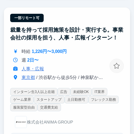
②早期活躍するための研修「BOOT CAMP」
ビジネス基礎を集中的に学び、実践課題を通じてアウ
トプットまで一貫して取り組むことで、早期活躍を目
一部リモート可
指します。
裁量を持って採用施策を設計・実行する。事業
③ 多様なバックグラウンドを持つメンバーと働ける
会社の採用を担う、人事・広報インターン！
環境
起業経験者やMBA取得者、メルカリ・リクルート出身
時給
1,226円〜3,000円
者など、幅広い経験を持つメンバーと共に働くこと
で、実践的な知見や多様な視点に触れることができま
週
2日〜
す。
人事・広報
東京都
/ 渋谷駅から徒歩5分 / 神泉駅から徒歩3分
インターン生3人以上在籍
広告
未経験OK
IT業界
ゲーム業界
スタートアップ
土日勤務可
フレックス勤務
服装髪型自由
交通費支給
株式会社ANIMA GROUP