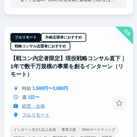
す。
② 「課題発見→PoC→実装→運用」を一気通貫で回す
力が身につきます。
注目
フルリモート
外銀志望者におすすめ
戦略コンサル志望者におすすめ
【戦コン内定者限定】現役戦略コンサル直下｜
1年で数千万規模の事業を創るインターン（リ
モート）
時給
1,500円〜3,000円
週
1日〜
経営・企画
フルリモート
インターン生3人以上在籍
事業立案
Webマーケティング