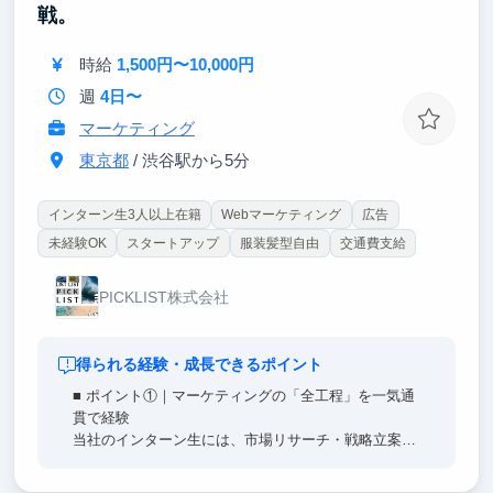
能です。
戦。
③成功体験を積もう
時給
1,500円〜10,000円
新規事業の企画・プロモーション等、やってみたいこ
とへ挑戦できます。
週
4日〜
難易度が低いものから挑戦をサポートします。
マーケティング
主体性を持っていただくことはマストですが、道筋を
東京都
/ 渋谷駅から5分
できる限り整えるので成功体験を積みやすい環境で
す。
インターン生3人以上在籍
Webマーケティング
広告
未経験OK
スタートアップ
服装髪型自由
交通費支給
PICKLIST株式会社
得られる経験・成長できるポイント
■ ポイント①｜マーケティングの「全工程」を一気通
貫で経験
当社のインターン生には、市場リサーチ・戦略立案・
数値分析までを一気通貫で担当いただきます。"ゼロ
から売上を作れる再現性のあるマーケティングスキ