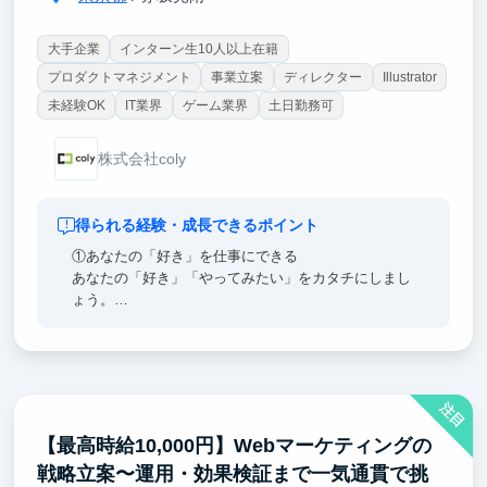
大手企業
インターン生10人以上在籍
プロダクトマネジメント
事業立案
ディレクター
Illustrator
未経験OK
IT業界
ゲーム業界
土日勤務可
株式会社coly
得られる経験・成長できるポイント
①あなたの「好き」を仕事にできる
あなたの「好き」「やってみたい」をカタチにしまし
ょう。
いいものを作るためには遠慮は不要。
どんなものでも構いません、未来を切り拓くあなたの
アイデアを歓迎します！自分の「欲しい」を実現し
て、市場に小さな変革を起こしましょう。
注目
②個人の力を試せる
【最高時給10,000円】Webマーケティングの
チャレンジは日常茶飯事。
戦略立案〜運用・効果検証まで一気通貫で挑
ご自身で裁量を持ってプロジェクトを動かすことが可