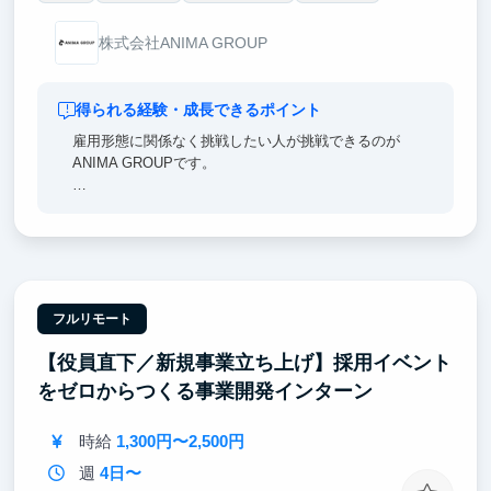
株式会社ANIMA GROUP
得られる経験・成長できるポイント
雇用形態に関係なく挑戦したい人が挑戦できるのが
ANIMA GROUPです。
・新しいシステムの要件を満たすためにはどのような
手段を用いるか？
・採用内定率を向上させるためにはどんなターゲット
に何を訴求するべきか？
など、実行に必要な様々な要素を自ら考え、調査し、
必要な成果をインターンに出していただいています。
フルリモート
【役員直下／新規事業立ち上げ】採用イベント
そのような背景からANIMA GROUPに関わったインタ
ーンは、
をゼロからつくる事業開発インターン
以下のような成長実績を持って社会で活躍いただいて
います。
時給
1,300円〜2,500円
・大手企業への内定（Google、カバー、リクルート、
博報堂など）
週
4日〜