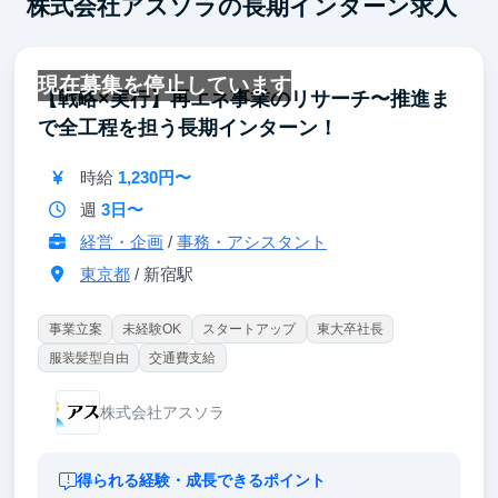
株式会社アスソラの長期インターン求人
現在募集を停止しています
【戦略×実行】再エネ事業のリサーチ〜推進ま
で全工程を担う長期インターン！
時給
1,230円〜
週
3日〜
経営・企画
/
事務・アシスタント
東京都
/ 新宿駅
事業立案
未経験OK
スタートアップ
東大卒社長
服装髪型自由
交通費支給
株式会社アスソラ
得られる経験・成長できるポイント