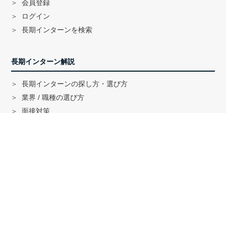
会員登録
ログイン
長期インターンを検索
長期インターン解説
長期インターンの探し方・選び方
業界 / 職種の選び方
面接対策
ハイクラス就活のノウハウ
戦略コンサル「MBB」内定者インタビュー
外銀内定者インタビュー
「三菱商事」「三井物産」内定者インタビュー
就活に関する記事一覧