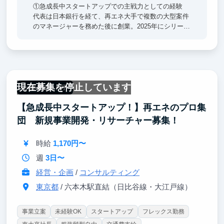
①急成長中スタートアップでの主戦力としての経験
代表は日本銀行を経て、再エネ大手で複数の大型案件
のマネージャーを務めた後に創業。2025年にシリーズ
Aで、6.3億円の資金調達を行いました。
②多様な業務経験
少数精鋭で各自の裁量が大きいため、能力次第で大き
な仕事をどんどんお任せします。起業を目指す方に最
現在募集を停止しています
高の成長環境をご提供します。
一部リモート可
【急成長中スタートアップ！】再エネのプロ集
団 新規事業開発・リサーチャー募集！
時給
1,170円〜
週
3日〜
経営・企画
/
コンサルティング
東京都
/ 六本木駅直結（日比谷線・大江戸線）
事業立案
未経験OK
スタートアップ
フレックス勤務