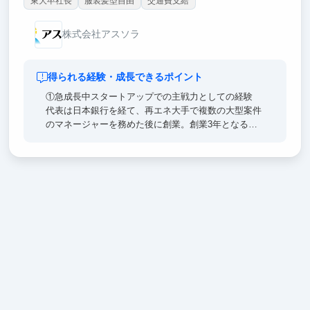
東大卒社長
服装髪型自由
交通費支給
株式会社アスソラ
得られる経験・成長できるポイント
①急成長中スタートアップでの主戦力としての経験
代表は日本銀行を経て、再エネ大手で複数の大型案件
のマネージャーを務めた後に創業。創業3年となる今
春6.3億円の資金調達を行いました。
②多様な業務経験
少数精鋭で各自の裁量が大きいため、能力次第で大き
な仕事をどんどんお任せします。起業を目指す方に最
高の成長環境をご提供します。
③インキュベーション施設＠六本木ヒルズ
日本を代表するVC「ANRI」から資金調達を行い、同
社が運営する六本木ヒルズのインキュベーション施設
に入居しています。新進気鋭のスタートアップ（学生
起業家も多数在籍）が集まる空間で、優秀な人材と切
磋琢磨できます。