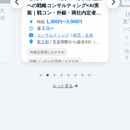
への戦略コンサルティング×AI実
0大
装｜戦コン・外銀・商社内定者多
【
進め
数
1,300
3,000
直
時給
円〜
円
2
ン
週
日〜
コンサルティング
/
経営・企画
東京都
/ 五反田駅から徒歩3分（大崎駅から徒歩8分）
外銀志望者におすすめ
戦略コンサル志望者におすすめ
戦
インターン生10人以上在籍
イ
プロダクトマネジメント
事業立案
もっと見る
英
機械学習・AI
データサイエンス
V
未経験OK
IT業界
人材業界
土
スタートアップ
土日勤務可
服
フレックス勤務
東大卒社長
服装髪型自由
交通費支給