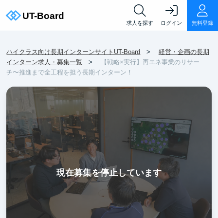
求人を探す
ログイン
無料登録
ハイクラス向け長期インターンサイトUT-Board
経営・企画の長期
インターン求人・募集一覧
【戦略×実行】再エネ事業のリサー
チ〜推進まで全工程を担う長期インターン！
現在募集を停止しています