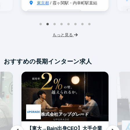
東京都
/ 霞ヶ関駅・内幸町駅直結
イ
戦略コンサル志望者におすすめ
由
デ
インターン生10人以上在籍
事業立案
ス
機械学習・AI
IT業界
スタートアップ
もっと見る
フレックス勤務
東大卒社長
服装髪型自由
交通費支給
おすすめの長期インターン求人
株式会社アップグレード
【東大→Bain出身CEO】大手企業