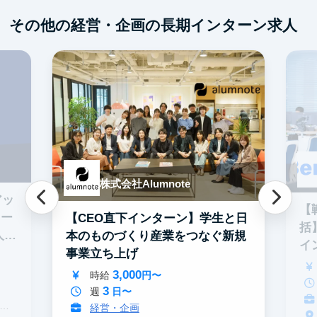
その他の経営・企画の長期インターン求人
株式会社Alumnote
アッ
【
ター
【CEO直下インターン】学生と日
括
人を
本のものづくり産業をつなぐ新規
イ
事業立ち上げ
3,000
時給
円〜
3
週
日〜
経営・企画