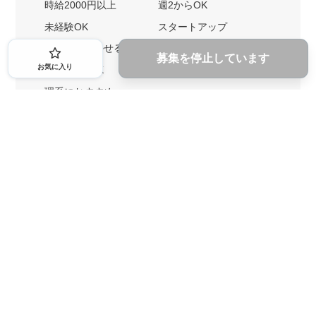
時給2000円以上
週2からOK
未経験OK
スタートアップ
英語力を活かせる
土日勤務可
募集を停止しています
お気に入り
1ヶ月からOK
文系におすすめ
理系におすすめ
内定者の特徴から探す
外銀に内定者を輩出
戦略コンサルに内定者を輩出
総合商社に内定者を輩出
GAFAに内定者を輩出
起業家を輩出
業界・キーワードから探す