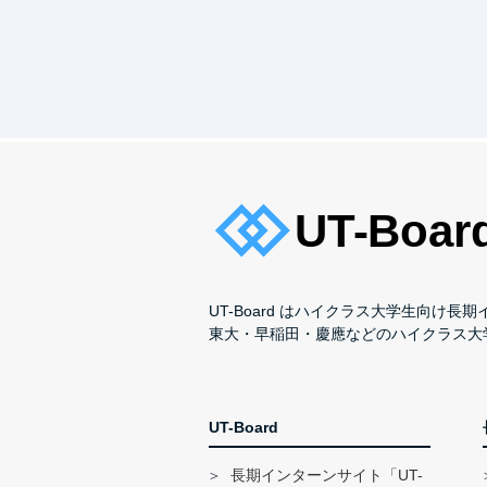
＼ 成長できるポイント ！／
新規サービスの立ち上げや既存サ
広い分野で活かせるスキルを身に
《LOWBAL Instagram》
https://www.instagram.com/lowbal_
UT-Board はハイクラス大学生向け
東大・早稲田・慶應などのハイクラス大
UT-Board
長期インターンサイト「UT-