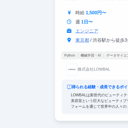
https://www.instagram.com/lowb
時給
1,500円〜
週
1日〜
エンジニア
東京都
/ 渋谷駅から徒歩3
Python
機械学習・AI
データサイエ
株式会社LOWBAL
得られる経験・成長できるポイ
LOWBALは新世代のビューティ
美容室という巨大なビューティプ
フォームを通じて世界中の人々の
「美」に対する悩みや課題を解決
世界一のビューティ企業を目指し